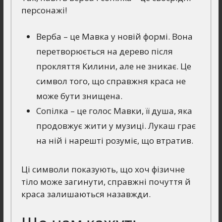
персонажі!
Верба – це Мавка у новій формі. Вона
перетворюється на дерево після
прокляття Килини, але не зникає. Це
символ того, що справжня краса не
може бути знищена.
Сопілка – це голос Мавки, її душа, яка
продовжує жити у музиці. Лукаш грає
на ній і нарешті розуміє, що втратив.
Ці символи показують, що хоч фізичне
тіло може загинути, справжні почуття й
краса залишаються назавжди.