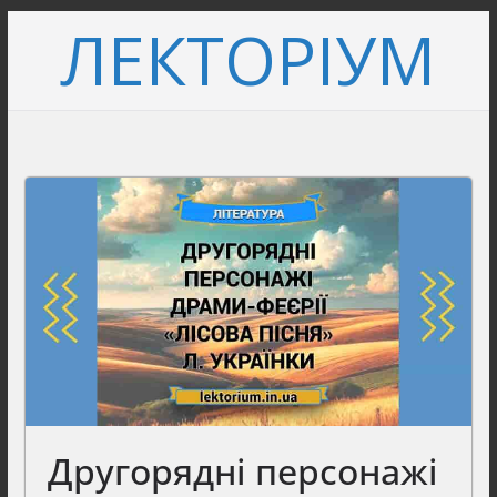
Перейти
ЛЕКТОРІУМ
до
вмісту
Другорядні персонажі