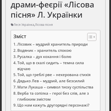
драми-феєрії «Лісова
пісня» Л. Українки
Леся Українка
,
Лісова пісня
Зміст
Лісовик – мудрий хранитель природи
Водяник – хранитель спокою
Русалка – дух кохання і болю
Той, що в скалі сидить – темна сила
відчаю
Той, що греблі рве – некерована стихія
Дядько Лев – мудрий, але безсилий
Мати Лукаша – символ тиску суспільства
Верба та сопілка – герої без слів, але з
глибоким змістом
Що нам кажуть другорядні персонажі?