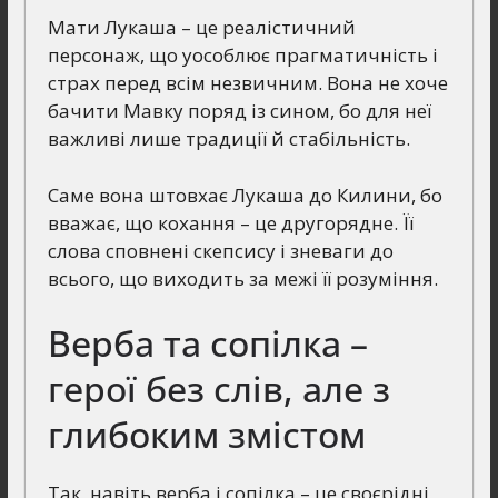
Мати Лукаша – це реалістичний
персонаж, що уособлює прагматичність і
страх перед всім незвичним. Вона не хоче
бачити Мавку поряд із сином, бо для неї
важливі лише традиції й стабільність.
Саме вона штовхає Лукаша до Килини, бо
вважає, що кохання – це другорядне. Її
слова сповнені скепсису і зневаги до
всього, що виходить за межі її розуміння.
Верба та сопілка –
герої без слів, але з
глибоким змістом
Так, навіть верба і сопілка – це своєрідні