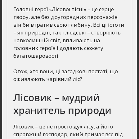
Головні герої «Лісової пісні» – це серце
твору, але без другорядних персонажів
він би втратив свою глибину. Всі ці істоти
– як природні, так і людські – створюють
навколишній світ, впливають на
головних героїв і додають сюжету
багатошаровості.
Отож, хто вони, ці загадкові постаті, що
оживлюють чарівний ліс?
Лісовик – мудрий
хранитель природи
Лісовик – це не просто дух лісу, а його
справжній господар, який тримає все під