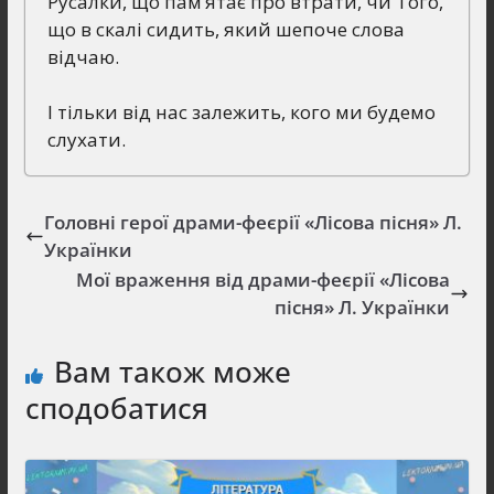
Русалки, що пам’ятає про втрати, чи Того,
що в скалі сидить, який шепоче слова
відчаю.
І тільки від нас залежить, кого ми будемо
слухати.
Головні герої драми-феєрії «Лісова пісня» Л.
Українки
Мої враження від драми-феєрії «Лісова
пісня» Л. Українки
Вам також може
сподобатися