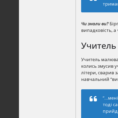
тримав
Чи знали ви?
Бірг
випадковість, а
Учитель 
Учитель малюван
колись змусив 
літери, сварив 
навчальний “вис
“…мені
тоді с
прийд