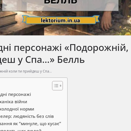
ні персонажі «Подорожній,
деш у Спа…» Белль
ній коли ти прийдеш у Спа...
ядні персонажі
ханіка війни
 холодної норми
лер: людяність без слів
ання як “минуле, що кусає”
вводить цих людей