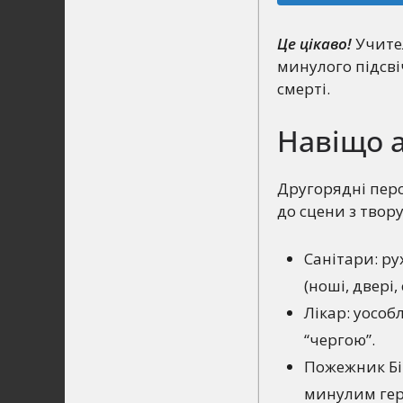
Це цікаво!
Учител
минулого підсві
смерті.
Навіщо 
Другорядні перс
до сцени з твору
Санітари: р
(ношi, двері, 
Лікар: уосо
“чергою”.
Пожежник Бір
минулим гер