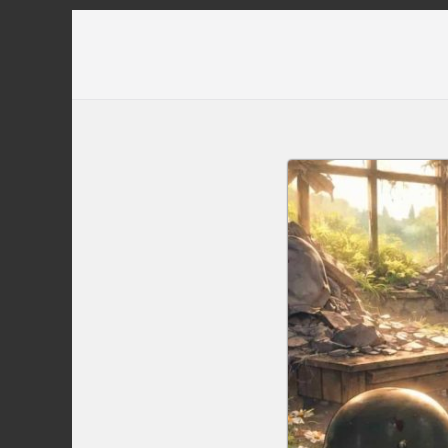
Перейти
до
вмісту