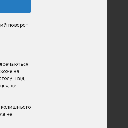
вий поворот
.
перечаються,
схоже на
толу. І від
цех, де
д колишнього
вже не