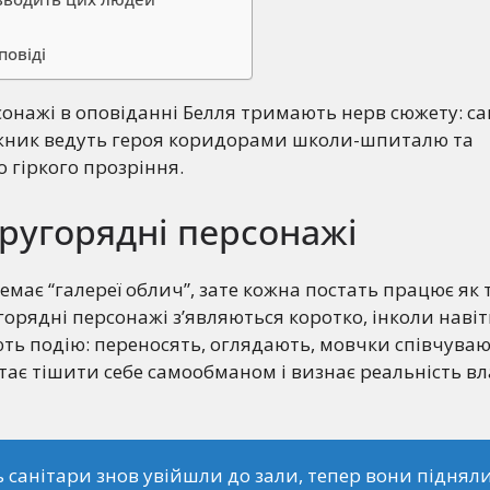
повіді
онажі в оповіданні Белля тримають нерв сюжету: сан
ежник ведуть героя коридорами школи-шпиталю та
 гіркого прозріння.
другорядні персонажі
немає “галереї облич”, зате кожна постать працює як
орядні персонажі з’являються коротко, інколи навіть
ть подію: переносять, оглядають, мовчки співчуваю
тає тішити себе самообманом і визнає реальність в
ь санітари знов увійшли до зали, тепер вони піднял