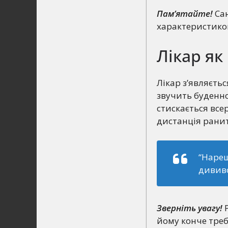
Пам’ятайте!
Сан
характеристикою
Лікар як
Лікар з’являєтьс
звучить буденно,
стискається всер
дистанція ранить
“Нареш
дививс
Зверніть увагу!
Р
йому конче треба