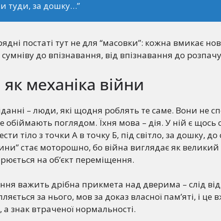
и туди, за дошку…”
ядні постаті тут не для “масовки”: кожна вмикає но
 сумніву до впізнавання, від впізнавання до розпачу
 як механіка війни
іданні – люди, які щодня роблять те саме. Вони не с
 обіймають поглядом. Їхня мова – дія. У ній є щось 
сти тіло з точки А в точку Б, під світло, за дошку, до с
тини” стає моторошно, бо війна виглядає як великий 
рюється на об’єкт переміщення.
ення важить дрібна прикмета над дверима – слід ві
пляється за нього, мов за доказ власної пам’яті, і це 
 а знак втраченої нормальності.