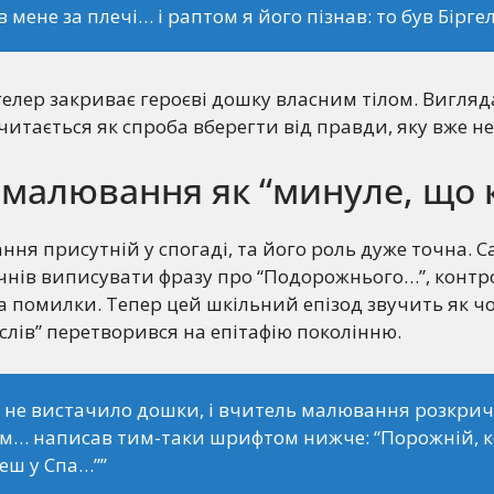
 мене за плечі… і раптом я його пізнав: то був Біргел
елер закриває героєві дошку власним тілом. Вигляд
 читається як спроба вберегти від правди, яку вже не
малювання як “минуле, що 
ня присутній у спогаді, та його роль дуже точна. С
учнів виписувати фразу про “Подорожнього…”, конт
за помилки. Тепер цей шкільний епізод звучить як ч
лів” перетворився на епітафію поколінню.
 не вистачило дошки, і вчитель малювання розкри
ам… написав тим-таки шрифтом нижче: “Порожній, к
еш у Спа…””