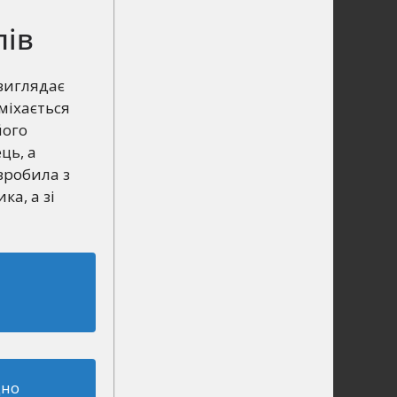
лів
виглядає
міхається
його
ць, а
зробила з
а, а зі
цно