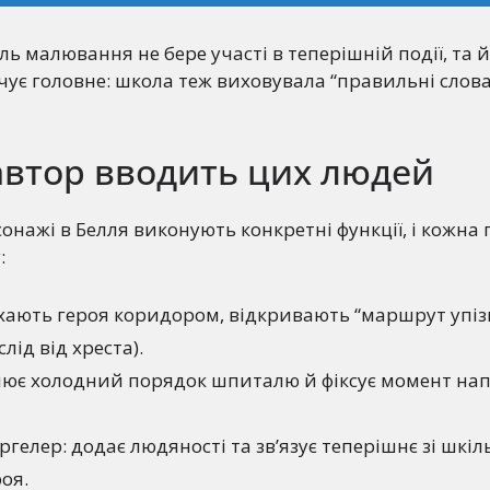
ь малювання не бере участі в теперішній події, та й
чує головне: школа теж виховувала “правильні слова
автор вводить цих людей
онажі в Белля виконують конкретні функції, і кожна
:
ухають героя коридором, відкривають “маршрут упі
слід від хреста).
блює холодний порядок шпиталю й фіксує момент на
гелер: додає людяності та зв’язує теперішнє зі шкі
оя.