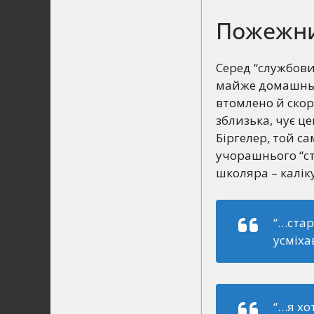
Пожежник
Серед “службови
майже домашньо 
втомлено й скор
зблизька, чує це
Біргелер, той с
учорашнього “ст
школяра – каліку
“…стар
усміха
“…я хо