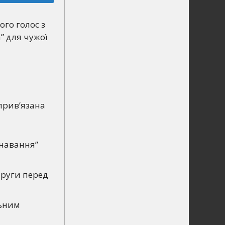
ого голос з
” для чужої
 прив’язана
знавання”
пруги перед
льним