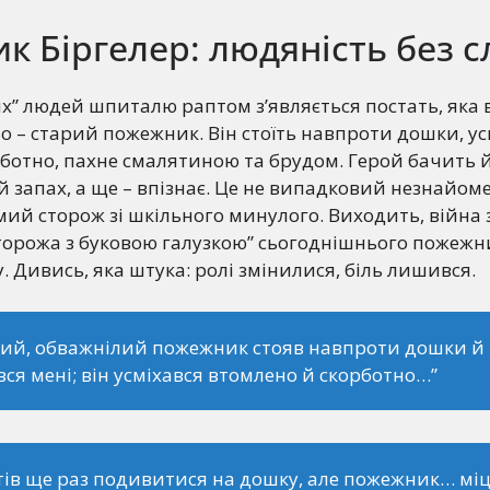
 Біргелер: людяність без с
х” людей шпиталю раптом з’являється постать, яка 
– старий пожежник. Він стоїть навпроти дошки, ус
ботно, пахне смалятиною та брудом. Герой бачить 
й запах, а ще – впізнає. Це не випадковий незнайоме
амий сторож зі шкільного минулого. Виходить, війна 
орожа з буковою галузкою” сьогоднішнього пожежник
. Дивись, яка штука: ролі змінилися, біль лишився.
ий, обважнілий пожежник стояв навпроти дошки й
вся мені; він усміхався втомлено й скорботно…”
тів ще раз подивитися на дошку, але пожежник… мі