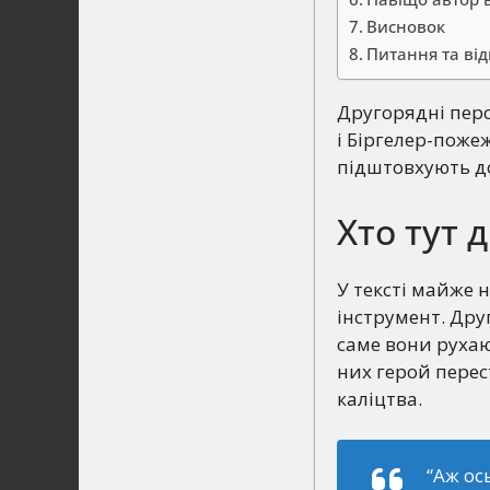
Висновок
Питання та від
Другорядні перс
і Біргелер-пож
підштовхують до
Хто тут 
У тексті майже 
інструмент. Друг
саме вони рухаю
них герой перес
каліцтва.
“Аж ос