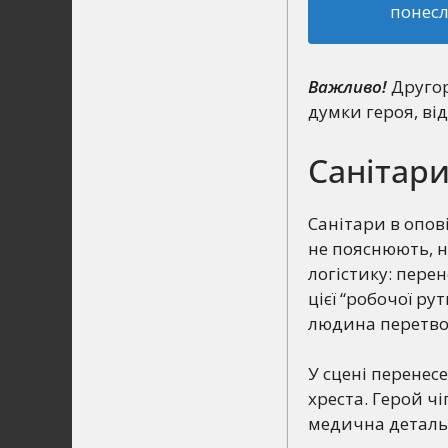
понесл
Важливо!
Другор
думки героя, від
Санітари
Санітари в опов
не пояснюють, не
логістику: перене
цієї “робочої ру
людина перетво
У сцені перенес
хреста. Герой чі
медична деталь,