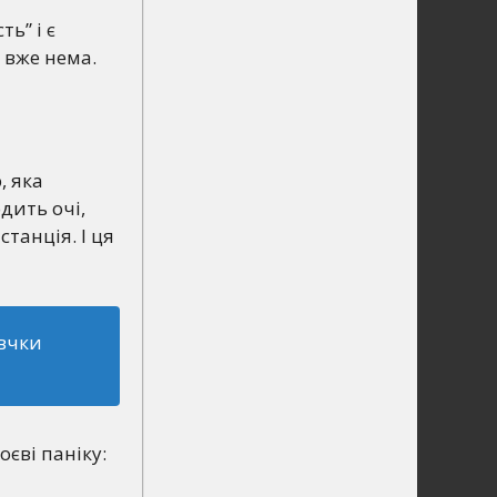
ь” і є
 вже нема.
, яка
дить очі,
станція. І ця
овчки
оєві паніку: