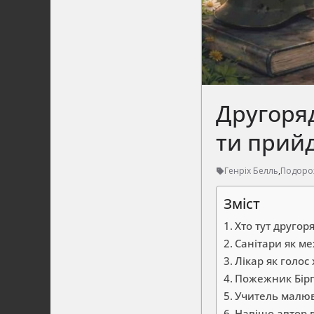
Другоряд
ти прий
Генріх Белль
,
Подорож
Зміст
Хто тут другор
Санітари як ме
Лікар як голос
Пожежник Бірге
Учитель малюв
Навіщо автор 