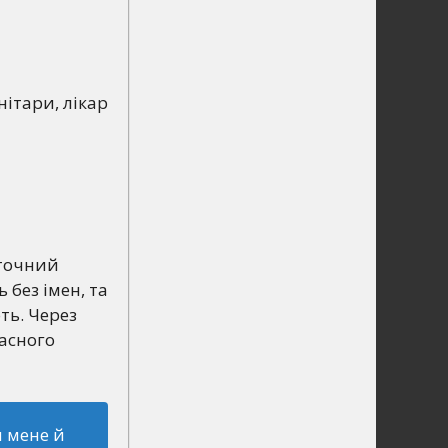
ітари, лікар
 точний
 без імен, та
ть. Через
ласного
и мене й