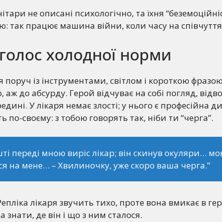
ітари не описані психологічно, та їхня “беземоційніст
: так працює машина війни, коли часу на співчуття
 голос холодної норми
я поруч із інструментами, світлом і короткою фразою
 аж до абсурду. Герой відчуває на собі погляд, відво
едині. У лікаря немає злості; у нього є професійна ди
 по-своєму: з тобою говорять так, ніби ти “черга”.
ті переді мною виріс лікар; він скинув окуляри… м
я на мене… – Хвилиночку, уже скоро ваша черга.”
епліка лікаря звучить тихо, проте вона вмикає в гер
 знати, де він і що з ним сталося.