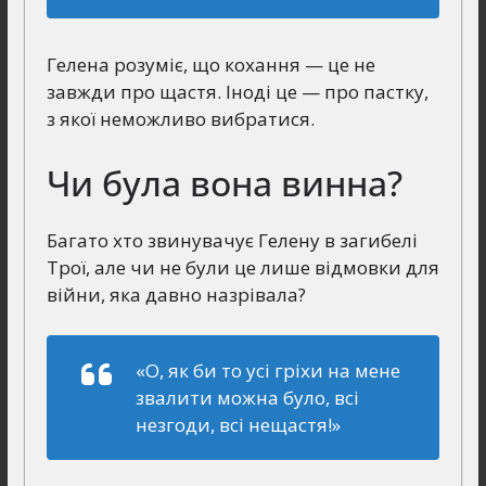
Гелена розуміє, що кохання — це не
завжди про щастя. Іноді це — про пастку,
з якої неможливо вибратися.
Чи була вона винна?
Багато хто звинувачує Гелену в загибелі
Трої, але чи не були це лише відмовки для
війни, яка давно назрівала?
«О, як би то усі гріхи на мене
звалити можна було, всі
незгоди, всі нещастя!»