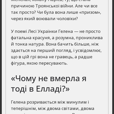
причиною Троянської війни. Але чи все
так просто? Чи була вона лише «призом»,
через який воювали чоловіки?
У поемі Лесі Українки Гелена — не просто
фатальна красуня, а розумна, прониклива
й тонка натура. Вона бачить більше, ніж
здається на перший погляд, і усвідомлює,
що в цій грі вона не гравець, а радше
фігура, якою пересувають.
«Чому не вмерла я
тоді в Елладі?»
Гелена розривається між минулим і
теперішнім, між двома світами, двома