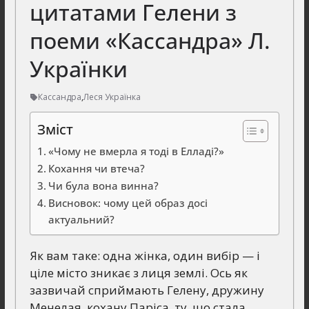
цитатами Гелени з
поеми «Кассандра» Л.
Українки
Кассандра
,
Леся Українка
Зміст
«Чому не вмерла я тоді в Елладі?»
Кохання чи втеча?
Чи була вона винна?
Висновок: чому цей образ досі
актуальний?
Як вам таке: одна жінка, один вибір — і
ціле місто зникає з лиця землі. Ось як
зазвичай сприймають Гелену, дружину
Менелая, кохану Паріса, ту, що стала