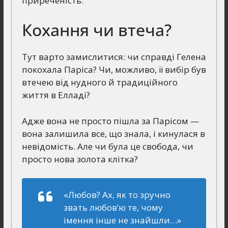
приреченість.
Кохання чи втеча?
Тут варто замислитися: чи справді Гелена
покохала Паріса? Чи, можливо, її вибір був
втечею від нудного й традиційного
життя в Елладі?
Адже вона не просто пішла за Парісом —
вона залишила все, що знала, і кинулася в
невідомість. Але чи була це свобода, чи
просто нова золота клітка?
«Любов? Ах, як то зручно
звать любов’ю те, чому
імення інше не знайшли…»