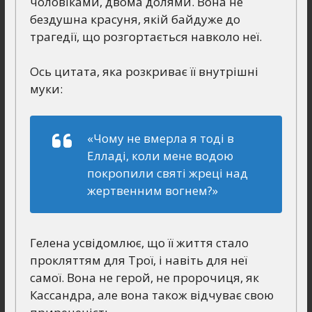
чоловіками, двома долями. Вона не
бездушна красуня, якій байдуже до
трагедії, що розгортається навколо неї.
Ось цитата, яка розкриває її внутрішні
муки:
«Чому не вмерла я тоді в
Елладі, коли мене водою
покропили святі жреці над
жертвенним вогнем?»
Гелена усвідомлює, що її життя стало
прокляттям для Трої, і навіть для неї
самої. Вона не герой, не пророчиця, як
Кассандра, але вона також відчуває свою