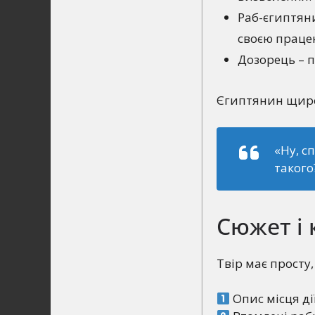
Раб-єгиптяни
своєю праце
Дозорець – п
Єгиптянин щиро 
«Ну, сп
такого
Сюжет і 
Твір має просту
Опис місця ді