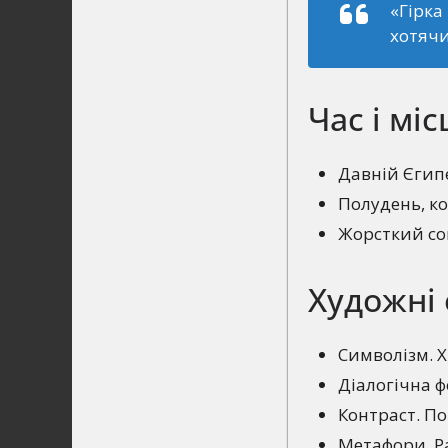
«Гірка
хотячи
Час і міс
Давній Єгипе
Полудень, ко
Жорсткий сон
Художні 
Символізм. Х
Діалогічна ф
Контраст. По
Метафори. Ра