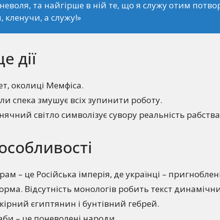
 неволя, та найгірше в ній те, що я служу отим потво
, кленучи, а служу!»
це дії
т, околиці Мемфіса.
ли спека змушує всіх зупинити роботу.
ячний світло символізує сувору реальність рабства
особливості
рам – це Російська імперія, де українці – пригноблен
орма. Відсутність монологів робить текст динамічн
кірний єгиптянин і бунтівний гебрей.
би – це поневолені народи.