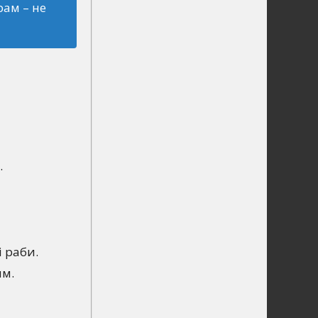
рам – не
.
і раби.
им.