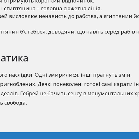
и отримують короткий відпочинок.
 і єгиптянина – головна сюжетна лінія.
рей висловлює ненависть до рабства, а єгиптянин й
иптянин б’є гебрея, доводячи, що навіть серед рабів 
атика
ого наслідки. Одні змирилися, інші прагнуть змін.
ригноблених. Деякі поневолені готові самі карати і
деалів. Гебрей не бачить сенсу в монументальних х
ь свобода.