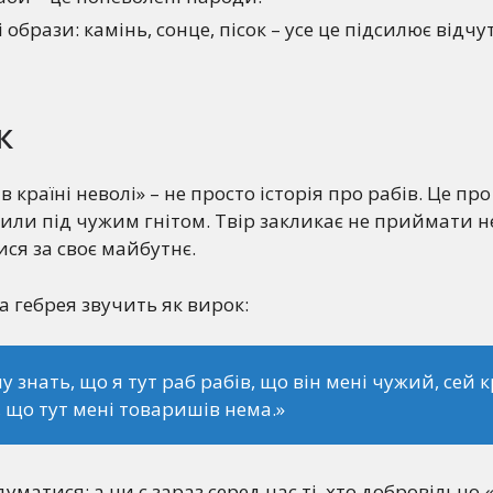
образи: камінь, сонце, пісок – усе це підсилює відчу
к
в країні неволі» – не просто історія про рабів. Це про
жили під чужим гнітом. Твір закликає не приймати 
ися за своє майбутнє.
а гебрея звучить як вирок:
у знать, що я тут раб рабів, що він мені чужий, сей 
, що тут мені товаришів нема.»
думатися: а чи є зараз серед нас ті, хто добровільно