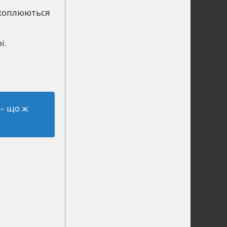
захоплюються
і.
 – що ж