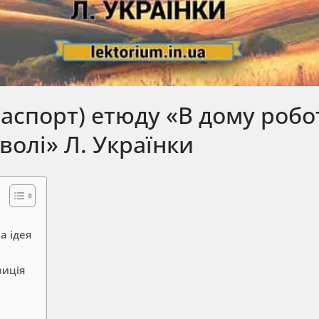
паспорт) етюду «В дому робо
еволі» Л. Українки
а ідея
зиція