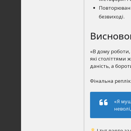
Повторювані 
безвиході.
Висново
«В дому роботи, 
які століттями 
даність, а борот
Фінальна реплік
«Я муш
неволі
І тут варто за