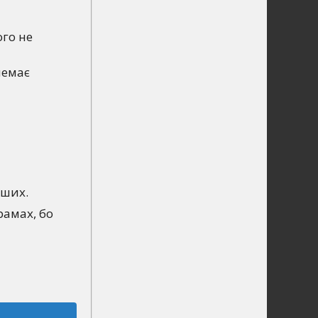
ого не
немає
нших.
рамах, бо