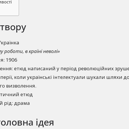
ивості
 твору
Українка
у роботи, в країні неволі»
я: 1906
орення: етюд написаний у період революційних зруш
мперії, коли українські інтелектуали шукали шляхи д
го визволення.
атичний етюд
й рід: драма
головна ідея