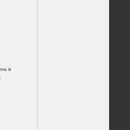
ень в
о