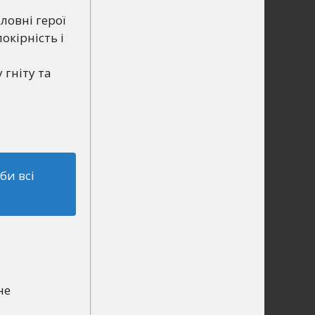
ловні герої
кірність і
 гніту та
би всі
не