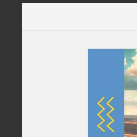
Перейти
до
вмісту