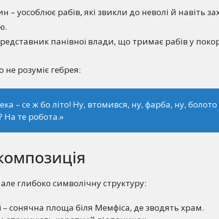
н – уособлює рабів, які звикли до неволі й навіть 
ю.
редставник панівної влади, що тримає рабів у покор
не розуміє гебрея:
ека – се ж бо літо! Ну, втомився, ну, фарба, ну, болото
? На те робота.»
композиція
, але глибоко символічну структуру:
ї – сонячна площа біля Мемфіса, де зводять храм.