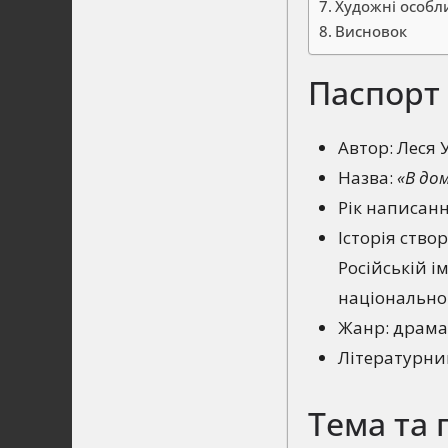
Художні особл
Висновок
Паспорт
Автор: Леся 
Назва:
«В дом
Рік написанн
Історія ств
Російській і
національно
Жанр: драм
Літературни
Тема та 