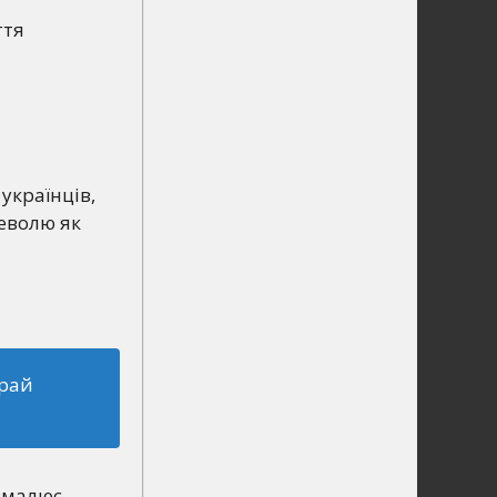
ття
 українців,
неволю як
край
 «малює