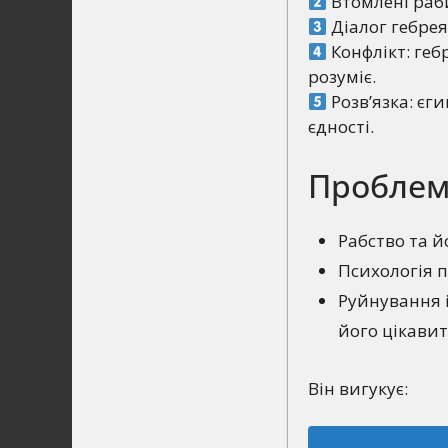
Втомлені раб
Діалог гебрея
Конфлікт: геб
розуміє.
Розв’язка: єг
єдності.
Проблем
Рабство та й
Психологія п
Руйнування і
його цікавит
Він вигукує: