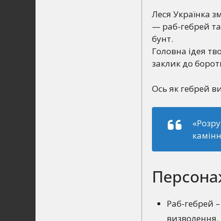
Леся Українка зм
— раб-гебрей та
бунт.
Головна ідея тв
заклик до борот
Ось як гебрей в
«Розру
камінн
Персона
Раб-гебрей –
визволення.