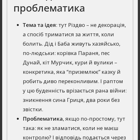
проблематика
Тема та ідея
: тут Різдво – не декорація,
а спосіб триматися за життя, коли
болить. Дід і Баба живуть хазяйсько,
по-людськи: корівка Параня, пес
Дунай, кіт Мурчик, кури й вулики –
конкретика, яка “приземлює” казку й
робить диво переконливим. І раптом
у цю буденність врізається рана війни:
зникнення сина Гриця, два роки без
звістки.
Проблематика
, якщо по-простому, тут
така: як не зламатися, коли не маєш
контролю? І відповідь подається через