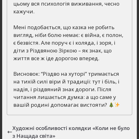
цьому вся психологія виживання, чесно
кажучи.
Мені подобається, що казка не робить
вигляд, ніби болю немає: є війна, є полон,
є безвістя. Але поруч є і коляда, і зоря, і
діти з Різдвяною Зіркою – як знак, що
життя все ж іде дорогою вперед.
Висновок: “Різдво на хуторі” тримається
на тихій силі віри й традиції: тут і біль, і
надія, і різдвяний знак дороги. Після
читання лишається думка: а що саме у
вашій родині допомагає вистояти?
Художні особливості колядки «Коли не було
з Нащада світа»