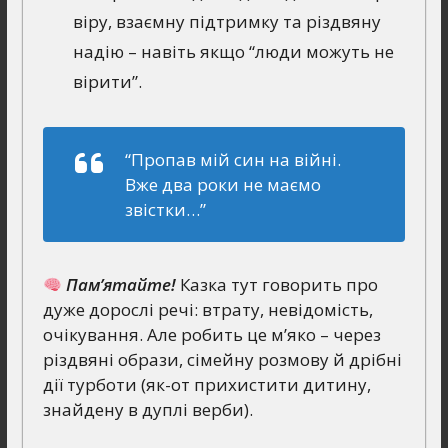
віру, взаємну підтримку та різдвяну
надію – навіть якщо “люди можуть не
вірити”.
“Пропав мій син на війні.
Вже два роки не маємо
звістки…”
Пам’ятайте!
Казка тут говорить про
дуже дорослі речі: втрату, невідомість,
очікування. Але робить це м’яко – через
різдвяні образи, сімейну розмову й дрібні
дії турботи (як-от прихистити дитину,
знайдену в дуплі верби).