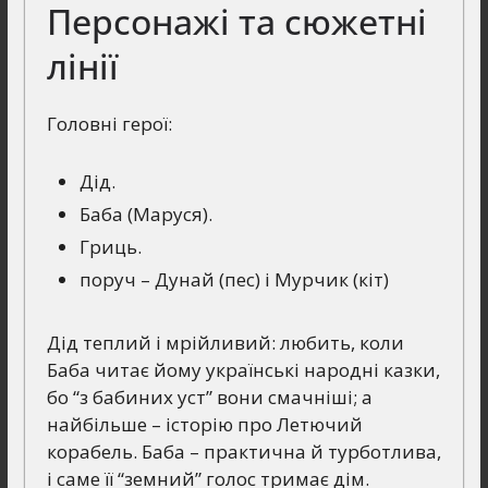
Персонажі та сюжетні
лінії
Головні герої:
Дід.
Баба (Маруся).
Гриць.
поруч – Дунай (пес) і Мурчик (кіт)
Дід теплий і мрійливий: любить, коли
Баба читає йому українські народні казки,
бо “з бабиних уст” вони смачніші; а
найбільше – історію про Летючий
корабель. Баба – практична й турботлива,
і саме її “земний” голос тримає дім.