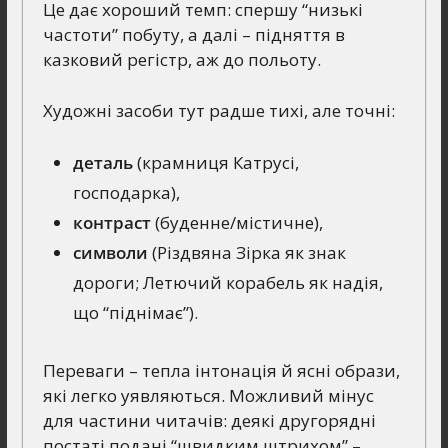
Це дає хороший темп: спершу “низькі
частоти” побуту, а далі – підняття в
казковий регістр, аж до польоту.
Художні засоби тут радше тихі, але точні:
деталь
(крамниця Катрусі,
господарка),
контраст
(буденне/містичне),
символи
(Різдвяна Зірка як знак
дороги; Летючий корабель як надія,
що “піднімає”).
Переваги – тепла інтонація й ясні образи,
які легко уявляються. Можливий мінус
для частини читачів: деякі другорядні
постаті подані “швидким штрихом” –