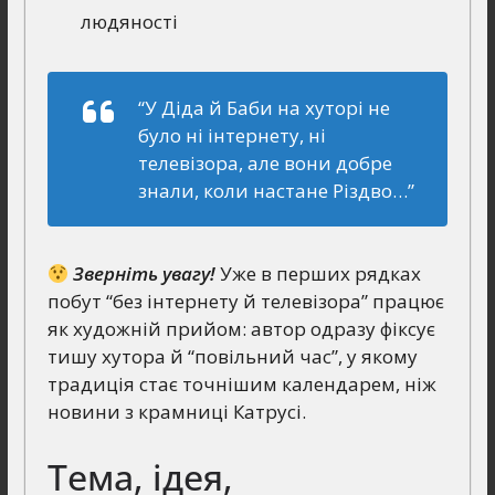
людяності
“У Діда й Баби на хуторі не
було ні інтернету, ні
телевізора, але вони добре
знали, коли настане Різдво…”
Зверніть увагу!
Уже в перших рядках
побут “без інтернету й телевізора” працює
як художній прийом: автор одразу фіксує
тишу хутора й “повільний час”, у якому
традиція стає точнішим календарем, ніж
новини з крамниці Катрусі.
Тема, ідея,