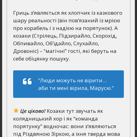
Гриць з’являється як хлопчик із казкового
шару реальності (він пов’язаний із мрією
про корабель і з надією на порятунок). А
козаки (Стрілець, Підзирайло, Скорохід,
Обпивайло, Об’їдайло, Слухайло,
Дровоніс) – “магічні” гості, які беруть на
себе обіцянку пошуку.
“Люди можуть не вірити…
аби ти мені вірила, Марусю.”
Це цікаво!
Козаки тут звучать як
колядницький хор і як “команда
порятунку” водночас: вони з’являються
під Різдвяною Зіркою, а їхня тверда мова