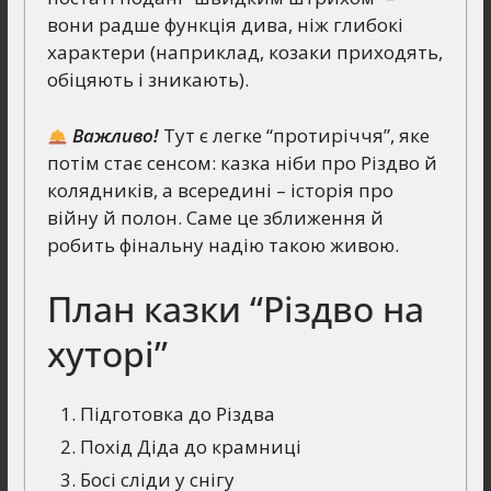
вони радше функція дива, ніж глибокі
характери (наприклад, козаки приходять,
обіцяють і зникають).
Важливо!
Тут є легке “протиріччя”, яке
потім стає сенсом: казка ніби про Різдво й
колядників, а всередині – історія про
війну й полон. Саме це зближення й
робить фінальну надію такою живою.
План казки “Різдво на
хуторі”
Підготовка до Різдва
Похід Діда до крамниці
Босі сліди у снігу