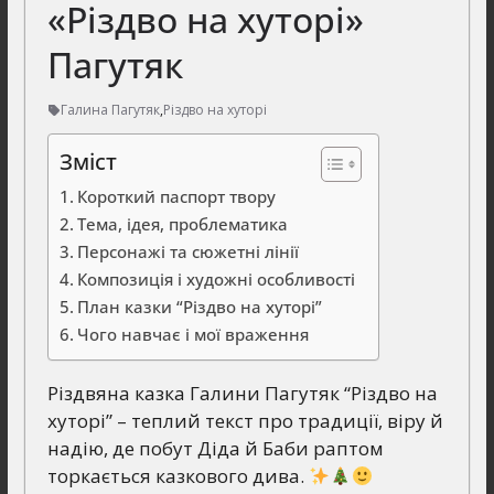
«Різдво на хуторі»
Пагутяк
Галина Пагутяк
,
Різдво на хуторі
Зміст
Короткий паспорт твору
Тема, ідея, проблематика
Персонажі та сюжетні лінії
Композиція і художні особливості
План казки “Різдво на хуторі”
Чого навчає і мої враження
Різдвяна казка Галини Пагутяк “Різдво на
хуторі” – теплий текст про традиції, віру й
надію, де побут Діда й Баби раптом
торкається казкового дива.