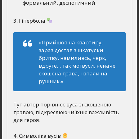
формальний, деспотичний.
3. Гіпербола
«Прийшов на квартиру,
зараз достав з шкатулки
бритву, намиливсь, черк,
вдруге… так мої вуси, неначе
скошена трава, і впали на
рушник.»
Тут автор порівнює вуса зі скошеною
травою, підкреслюючи їхню важливість
для героя.
4. Символіка вусів