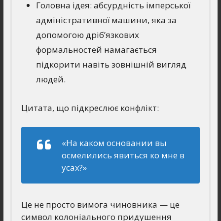
Головна ідея: абсурдність імперської
адміністративної машини, яка за
допомогою дріб’язкових
формальностей намагається
підкорити навіть зовнішній вигляд
людей.
Цитата, що підкреслює конфлікт:
«На каком основании вы
осмелились явиться ко мне в
усах?»
Це не просто вимога чиновника — це
символ колоніального придушення