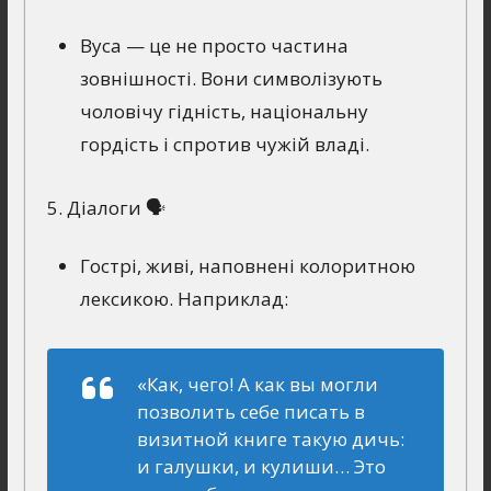
Вуса — це не просто частина
зовнішності. Вони символізують
чоловічу гідність, національну
гордість і спротив чужій владі.
5. Діалоги 🗣
Гострі, живі, наповнені колоритною
лексикою. Наприклад:
«Как, чего! А как вы могли
позволить себе писать в
визитной книге такую дичь:
и галушки, и кулиши… Это