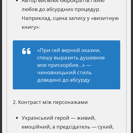
Автор висміює бюрократів і їхню
любов до абсурдних процедур.
Наприклад, сцена запису у «визитную
книгу»:
«При сей верной оказии,
спешу выразить душевное
мое прискорбие…»
—
чиновницький стиль
доведено до абсурду.
2. Контраст між персонажами
Український герой — живий,
емоційний, а предсідатель — сухий,