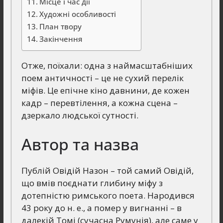
Місце і час дії
Художні особливості
План твору
Закінчення
Отже, поїхали: одна з наймасштабніших
поем античності – це не сухий перелік
міфів. Це епічне кіно давнини, де кожен
кадр – перевтілення, а кожна сцена –
дзеркало людської сутності.
Автор та назва
Публій Овідій Назон – той самий Овідій,
що вмів поєднати глибину міфу з
дотепністю римського поета. Народився
43 року до н. е., а помер у вигнанні – в
далекій Томі (сучасна Румунія), але саме у