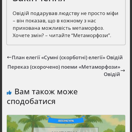
Овідій подарував людству не просто міфи
– він показав, що в кожному з нас
прихована можливість метаморфоз.
Хочете змін? – читайте “Метаморфози”.
План елегії «Сумні (скорботні) елегії» Овідій
Переказ (скорочено) поеми «Метаморфози»
Овідій
Вам також може
сподобатися