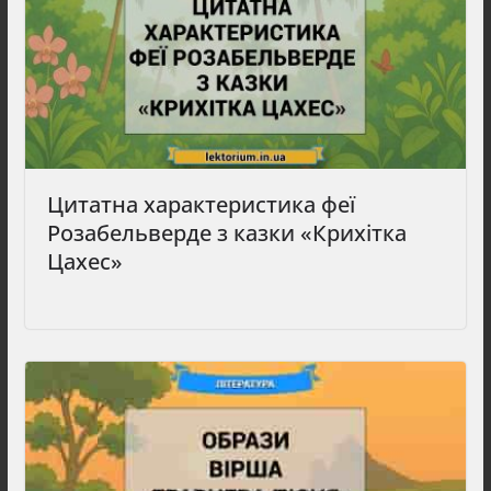
Цитатна характеристика феї
Розабельверде з казки «Крихітка
Цахес»