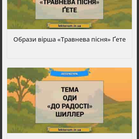
Образи вірша «Травнева пісня» Ґете