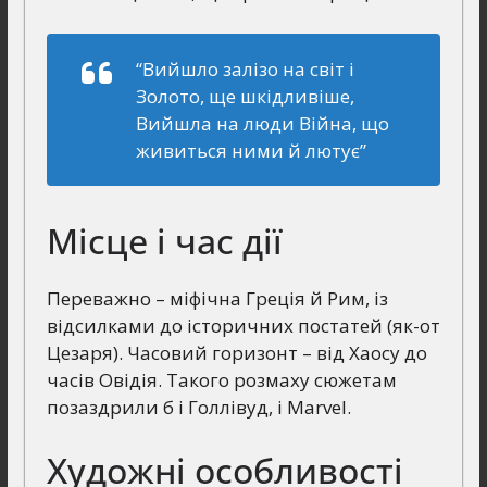
“Вийшло залізо на світ і
Золото, ще шкідливіше,
Вийшла на люди Війна, що
живиться ними й лютує”
Місце і час дії
Переважно – міфічна Греція й Рим, із
відсилками до історичних постатей (як-от
Цезаря). Часовий горизонт – від Хаосу до
часів Овідія. Такого розмаху сюжетам
позаздрили б і Голлівуд, і Marvel.
Художні особливості