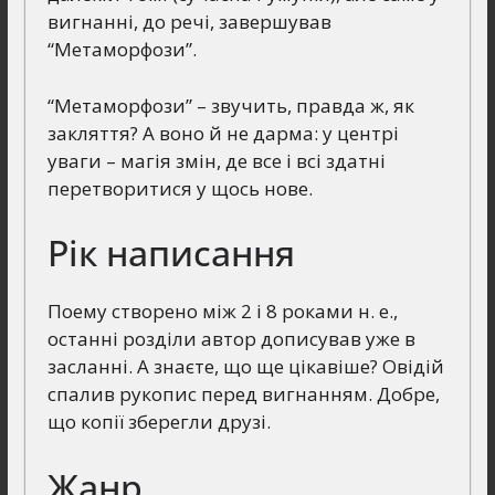
вигнанні, до речі, завершував
“Метаморфози”.
“Метаморфози” – звучить, правда ж, як
закляття? А воно й не дарма: у центрі
уваги – магія змін, де все і всі здатні
перетворитися у щось нове.
Рік написання
Поему створено між 2 і 8 роками н. е.,
останні розділи автор дописував уже в
засланні. А знаєте, що ще цікавіше? Овідій
спалив рукопис перед вигнанням. Добре,
що копії зберегли друзі.
Жанр