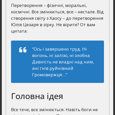
Перетворення – фізичні, моральні,
космічні. Все змінюється, все – нестале. Від
створення світу з Хаосу – до перетворення
Юлія Цезаря в зірку. Не вірите? От вам
цитата:
“Ось і завершено труд. Ні
вогонь, ні залізо, ні злобна
Давність не владні над ним,
ані гнів руйнівний
Громовержця…”
Головна ідея
Все тече, все змінюється. Навіть боги не