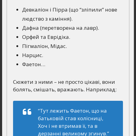
Девкаліон і Пірра (що “зліпили” нове
людство з каміння).
Дафна (перетворена на лавр).
Орфей та Еврідіка.
Пігмаліон, Мідас.
Нарцис.
Фаетон…
Сюжети з ними – не просто цікаві, вони
болять, смішать, вражають. Наприклад:
“Тут лежить Фаетон, що на
батьковій став колісниці,
Хоч і не втримав її, та в
дерзанні великому згинув.”