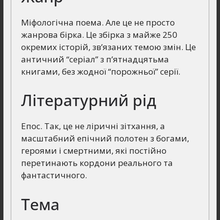
Міфологічна поема. Але це не просто
жанрова бірка. Це збірка з майже 250
окремих історій, зв’язаних темою змін. Це
античний “серіал” з п’ятнадцятьма
книгами, без жодної “порожньої” серії.
Літературний рід
Епос. Так, це не ліричні зітхання, а
масштабний епічний полотен з богами,
героями і смертними, які постійно
перетинають кордони реального та
фантастичного.
Тема