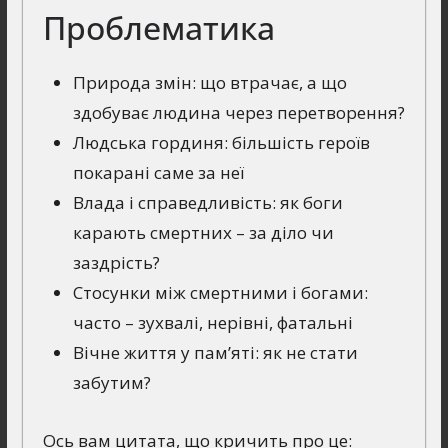
Проблематика
Природа змін: що втрачає, а що
здобуває людина через перетворення?
Людська гординя: більшість героїв
покарані саме за неї
Влада і справедливість: як боги
карають смертних – за діло чи
заздрість?
Стосунки між смертними і богами:
часто – зухвалі, нерівні, фатальні
Вічне життя у пам’яті: як не стати
забутим?
Ось вам цитата, що кричить про це: