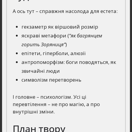
А ось тут – справжня насолода для естета:
гекзаметр як віршовий розмір
яскраві метафори (
“як багрянцем
горить Зоряниця”
)
епітети, гіперболи, алюзії
антропоморфізм: боги поводяться, як
звичайні люди
символізм перетворень
І головне – психологізм. Усі ці
перевтілення – не про магію, а про
внутрішні зміни.
План твору