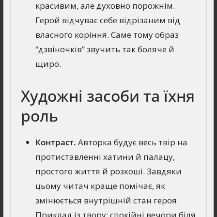
красивим, але духовно порожнім.
Герой відчуває себе відрізаним від
власного коріння. Саме тому образ
“дзвіночків” звучить так боляче й
щиро.
Художні засоби та їхня
роль
Контраст.
Авторка будує весь твір на
протиставленні хатини й палацу,
простого життя й розкоші. Завдяки
цьому читач краще помічає, як
змінюється внутрішній стан героя.
Приклад із твору: спокійні вечори біля