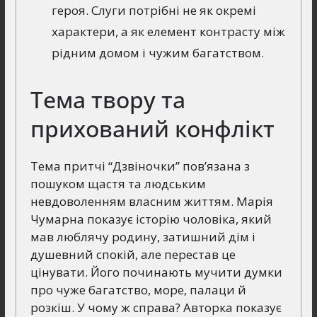
героя. Слуги потрібні не як окремі
характери, а як елемент контрасту між
рідним домом і чужим багатством.
Тема твору та
прихований конфлікт
Тема притчі “Дзвіночки” пов’язана з
пошуком щастя та людським
невдоволенням власним життям. Марія
Чумарна показує історію чоловіка, який
мав люблячу родину, затишний дім і
душевний спокій, але перестав це
цінувати. Його починають мучити думки
про чуже багатство, море, палаци й
розкіш. У чому ж справа? Авторка показує