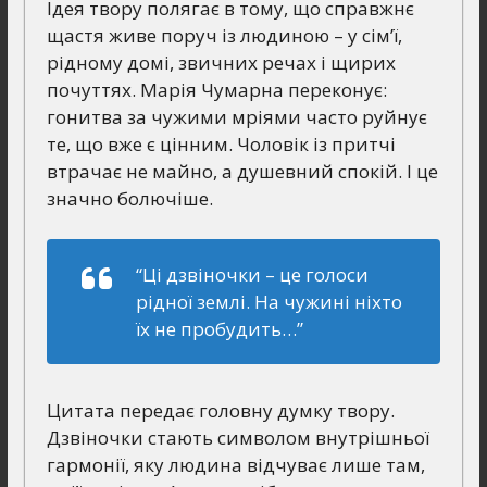
Ідея твору полягає в тому, що справжнє
щастя живе поруч із людиною – у сім’ї,
рідному домі, звичних речах і щирих
почуттях. Марія Чумарна переконує:
гонитва за чужими мріями часто руйнує
те, що вже є цінним. Чоловік із притчі
втрачає не майно, а душевний спокій. І це
значно болючіше.
“Ці дзвіночки – це голоси
рідної землі. На чужині ніхто
їх не пробудить…”
Цитата передає головну думку твору.
Дзвіночки стають символом внутрішньої
гармонії, яку людина відчуває лише там,