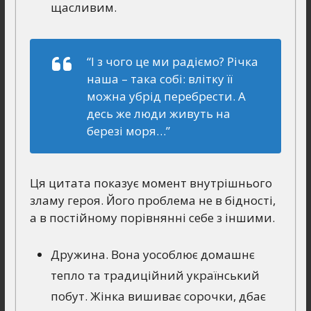
щасливим.
“І з чого це ми радіємо? Річка
наша – така собі: влітку її
можна убрід перебрести. А
десь же люди живуть на
березі моря…”
Ця цитата показує момент внутрішнього
зламу героя. Його проблема не в бідності,
а в постійному порівнянні себе з іншими.
Дружина. Вона уособлює домашнє
тепло та традиційний український
побут. Жінка вишиває сорочки, дбає