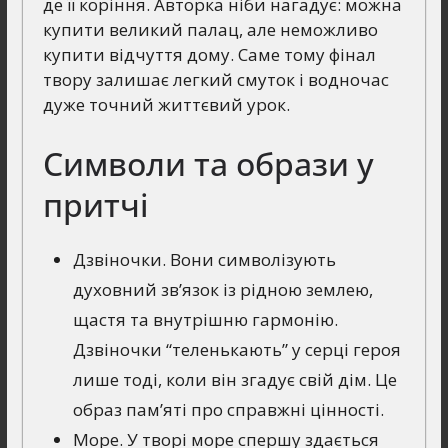
де її коріння. Авторка ніби нагадує: можна
купити великий палац, але неможливо
купити відчуття дому. Саме тому фінал
твору залишає легкий смуток і водночас
дуже точний життєвий урок.
Символи та образи у
притчі
Дзвіночки. Вони символізують
духовний зв’язок із рідною землею,
щастя та внутрішню гармонію.
Дзвіночки “теленькають” у серці героя
лише тоді, коли він згадує свій дім. Це
образ пам’яті про справжні цінності.
Море. У творі море спершу здається