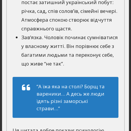
постає затишний український побут:
річка, сад, спів солов’їв, сімейні вечері.
Атмосфера спокою створює відчуття
справжнього щастя.
Зав’язка. Чоловік починає сумніватися
у власному житті. Він порівнює себе з
багатими людьми та переконує себе,
що живе “не так”.
“А їжа яка на столі? Борщ та
вареники… А десь же люди
їдять різні заморські
страви…”
Ця цитата добре показує психологію