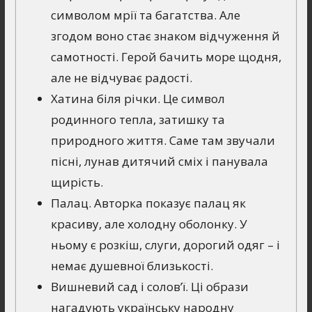
символом мрії та багатства. Але
згодом воно стає знаком відчуження й
самотності. Герой бачить море щодня,
але не відчуває радості.
Хатина біля річки. Це символ
родинного тепла, затишку та
природного життя. Саме там звучали
пісні, лунав дитячий сміх і панувала
щирість.
Палац. Авторка показує палац як
красиву, але холодну оболонку. У
ньому є розкіш, слуги, дорогий одяг – і
немає душевної близькості.
Вишневий сад і солов’ї. Ці образи
нагадують українську народну