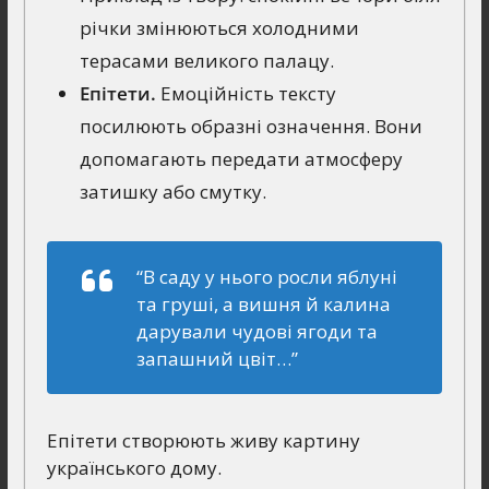
річки змінюються холодними
терасами великого палацу.
Епітети.
Емоційність тексту
посилюють образні означення. Вони
допомагають передати атмосферу
затишку або смутку.
“В саду у нього росли яблуні
та груші, а вишня й калина
дарували чудові ягоди та
запашний цвіт…”
Епітети створюють живу картину
українського дому.