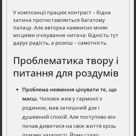
У композиції працює контраст – бідна
хатина протиставляється багатому
палацу. Але авторка навмисно міняє
місцями очікування читача: бідність тут
дарує радість, а розкіш – самотність.
Проблематика твору і
питання для роздумів
Проблема невміння цінувати те, що
маєш.
Чоловік жив у гармонії з
родиною, мав затишний дім і
душевний спокій. Але поступово він
почав дивитися на своє життя крізь
призму заздрості. Йому стало