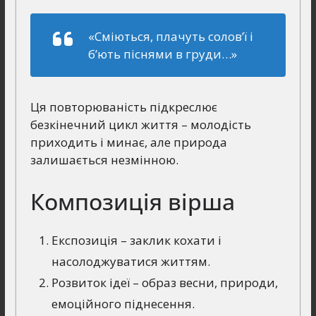
«Сміються, плачуть солов’ї і
б’ють піснями в груди…»
Ця повторюваність підкреслює
безкінечний цикл життя – молодість
приходить і минає, але природа
залишається незмінною.
Композиція вірша
Експозиція – заклик кохати і
насолоджуватися життям.
Розвиток ідеї – образ весни, природи,
емоційного піднесення.