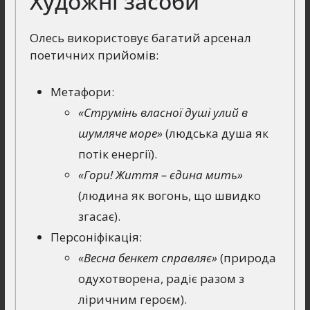
Художні засоби
Олесь використовує багатий арсенал
поетичних прийомів:
Метафори:
«Струмінь власної душі улий в
шумляче море»
(людська душа як
потік енергії).
«Гори! Життя – єдина мить»
(людина як вогонь, що швидко
згасає).
Персоніфікація:
«Весна бенкет справляє»
(природа
одухотворена, радіє разом з
ліричним героєм).