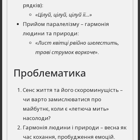
рядків):
«Цілуй, цілуй, цілуй її…»
Прийом паралелізму – гармонія
людини та природи:
«Лист квітці рвійно шелестить,
траві струмок воркоче»
.
Проблематика
Сенс життя та його скороминущість –
чи варто замислюватися про
майбутнє, коли є «летюча мить»
насолоди?
Гармонія людини і природи – весна як
час кохання, пробудження емоцій.