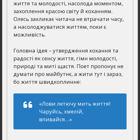
життя та молодості, насолода моментом,
захоплення красою світу й коханням.
Олесь закликає читача не втрачати часу,
а насолоджуватися життям, поки є
можливість.
Головна ідея – утвердження кохання та
радості як сенсу життя, гімн молодості,
природі та миті щастя. Поет пропонує не
думати про майбутнє, а жити тут і зараз,
бо життя швидкоплинне:
«Лови летючу мить життя!
Чаруйсь, хмелій,
впивайся…»