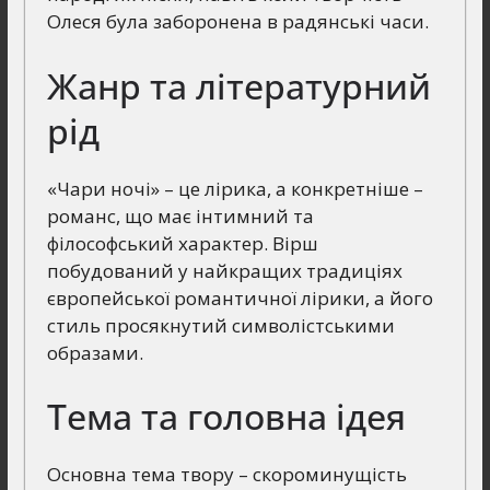
Олеся була заборонена в радянські часи.
Жанр та літературний
рід
«Чари ночі» – це лірика, а конкретніше –
романс, що має інтимний та
філософський характер. Вірш
побудований у найкращих традиціях
європейської романтичної лірики, а його
стиль просякнутий символістськими
образами.
Тема та головна ідея
Основна тема твору – скороминущість