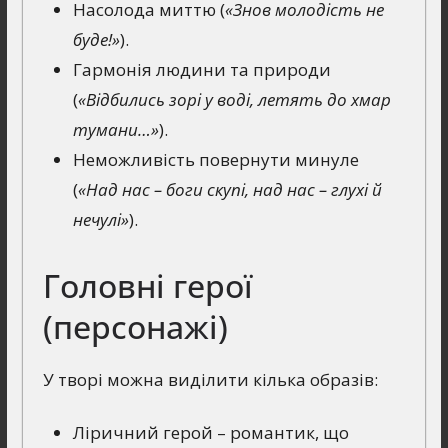
Насолода миттю (
«Знов молодість не
буде!»
).
Гармонія людини та природи
(
«Відбились зорі у воді, летять до хмар
тумани…»
).
Неможливість повернути минуле
(
«Над нас – боги скупі, над нас – глухі й
нечулі»
).
Головні герої
(персонажі)
У творі можна виділити кілька образів:
Ліричний герой – романтик, що