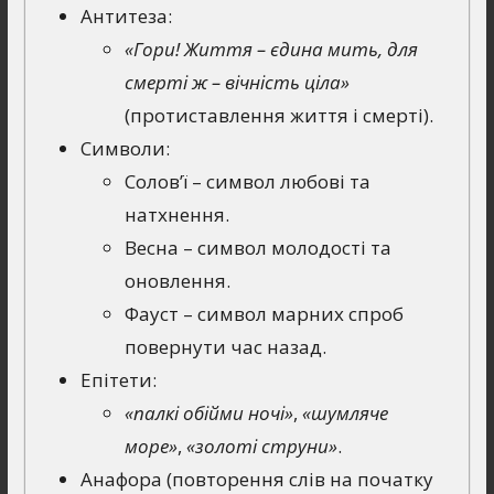
Антитеза:
«Гори! Життя – єдина мить, для
смерті ж – вічність ціла»
(протиставлення життя і смерті).
Символи:
Солов’ї – символ любові та
натхнення.
Весна – символ молодості та
оновлення.
Фауст – символ марних спроб
повернути час назад.
Епітети:
«палкі обійми ночі»
,
«шумляче
море»
,
«золоті струни»
.
Анафора (повторення слів на початку