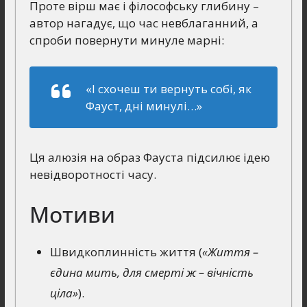
Проте вірш має і філософську глибину –
автор нагадує, що час невблаганний, а
спроби повернути минуле марні:
«І схочеш ти вернуть собі, як
Фауст, дні минулі…»
Ця алюзія на образ Фауста підсилює ідею
невідворотності часу.
Мотиви
Швидкоплинність життя (
«Життя –
єдина мить, для смерті ж – вічність
ціла»
).