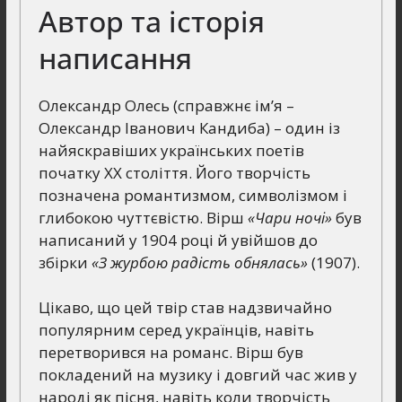
Автор та історія
написання
Олександр Олесь (справжнє ім’я –
Олександр Іванович Кандиба) – один із
найяскравіших українських поетів
початку ХХ століття. Його творчість
позначена романтизмом, символізмом і
глибокою чуттєвістю. Вірш
«Чари ночі»
був
написаний у 1904 році й увійшов до
збірки
«З журбою радість обнялась»
(1907).
Цікаво, що цей твір став надзвичайно
популярним серед українців, навіть
перетворився на романс. Вірш був
покладений на музику і довгий час жив у
народі як пісня, навіть коли творчість