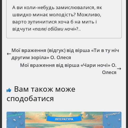
А ви коли-небудь замислювалися, як
швидко минає молодість? Можливо,
варто зупинитися хоча б на мить і
відчути
«палкі обійми ночі»
?..
Мої враження (відгук) від вірша «Ти в ту ніч
другим зоріла» О. Олеся
Мої враження від вірша «Чари ночі» О.
Олеся
Вам також може
сподобатися