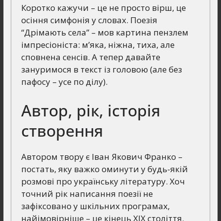
Коротко кажучи – це не просто вірш, це
осіння симфонія у словах. Поезія
“Дрімають села” – мов картина пензлем
імпресіоніста: м’яка, ніжна, тиха, але
сповнена сенсів. А тепер давайте
зануримося в текст із головою (але без
пафосу – усе по ділу).
Автор, рік, історія
створення
Автором твору є Іван Якович Франко –
постать, яку важко оминути у будь-якій
розмові про українську літературу. Хоч
точний рік написання поезії не
зафіксовано у шкільних програмах,
найімовірніше – це кінець ХІХ століття.