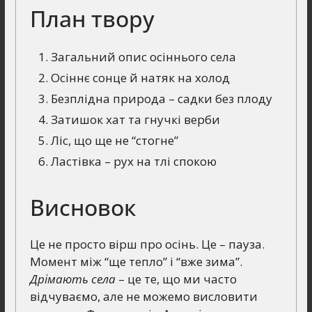
План твору
Загальний опис осіннього села
Осіннє сонце й натяк на холод
Безплідна природа – садки без плоду
Затишок хат та гнучкі верби
Ліс, що ще не “стогне”
Ластівка – рух на тлі спокою
Висновок
Це не просто вірш про осінь. Це – пауза.
Момент між “ще тепло” і “вже зима”.
Дрімають села
– це те, що ми часто
відчуваємо, але не можемо висловити