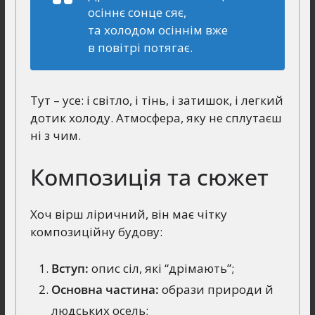
осіннє сонце сяє,
та холодом осіннім вже
в повітрі потягає.
Тут – усе: і світло, і тінь, і затишок, і легкий
дотик холоду. Атмосфера, яку не сплутаєш
ні з чим.
Композиція та сюжет
Хоч вірш ліричний, він має чітку
композиційну будову:
Вступ:
опис сіл, які “дрімають”;
Основна частина:
образи природи й
людських осель;