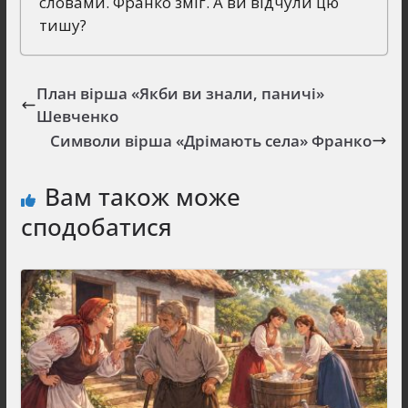
словами. Франко зміг. А ви відчули цю
тишу?
План вірша «Якби ви знали, паничі»
Шевченко
Символи вірша «Дрімають села» Франко
Вам також може
сподобатися