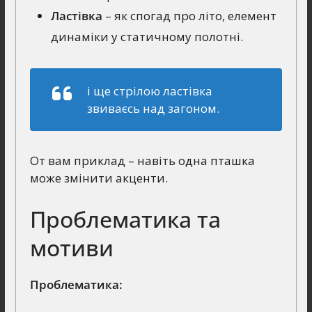
Ластівка
– як спогад про літо, елемент
динаміки у статичному полотні.
і ще стрілою ластівка
звиваєсь над загоном.
От вам приклад – навіть одна пташка
може змінити акценти.
Проблематика та
мотиви
Проблематика: