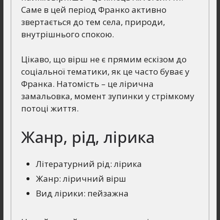
Саме в цей період Франко активно
звертається до тем села, природи,
внутрішнього спокою.
Цікаво, що вірш не є прямим ескізом до
соціальної тематики, як це часто буває у
Франка. Натомість – це лірична
замальовка, момент зупинки у стрімкому
потоці життя.
Жанр, рід, лірика
Літературний рід: лірика
Жанр: ліричний вірш
Вид лірики: пейзажна