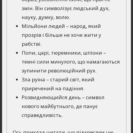
змін. Він символізує людський дух,
науку, думку, волю.
Мільйони людей – народ, який
прозрів і більше не хоче жити у
рабстві.
Попи, царі, тюремники, шпіони –
темні сили минулого, що намагаються
зупинити революційний рух.
Зла руїна – старий світ, який
приречений на падіння.
Розвидняющийся день – символ
нового майбутнього, де панує
справедливість.
Ось приклад цитати, що підкреслює цю