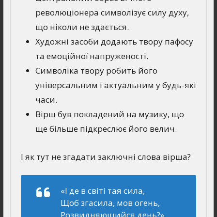
революціонера символізує силу духу,
що ніколи не здається.
Художні засоби додають твору пафосу
та емоційної напруженості.
Символіка твору робить його
універсальним і актуальним у будь-які
часи.
Вірш був покладений на музику, що
ще більше підкреслює його велич.
І як тут не згадати заключні слова вірша?
«І де в світі тая сила,
Щоб згасила, мов огень,
Розвидняющийся день?»