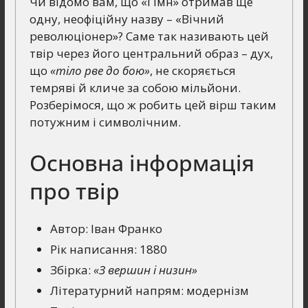
Чи відомо вам, що «Гімн» отримав ще
одну, неофіційну назву – «Вічний
революціонер»? Саме так називають цей
твір через його центральний образ – дух,
що
«тіло рве до бою»
, не скоряється
темряві й кличе за собою мільйони.
Розберімося, що ж робить цей вірш таким
потужним і символічним.
Основна інформація
про твір
Автор: Іван Франко
Рік написання: 1880
Збірка:
«З вершин і низин»
Літературний напрям: модернізм