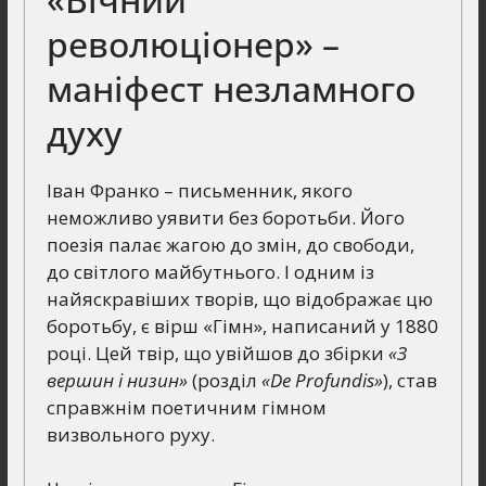
революціонер» –
маніфест незламного
духу
Іван Франко – письменник, якого
неможливо уявити без боротьби. Його
поезія палає жагою до змін, до свободи,
до світлого майбутнього. І одним із
найяскравіших творів, що відображає цю
боротьбу, є вірш «Гімн», написаний у 1880
році. Цей твір, що увійшов до збірки
«З
вершин і низин»
(розділ
«De Profundis»
), став
справжнім поетичним гімном
визвольного руху.