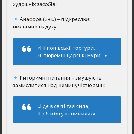
художніх засобів:
Анафора («ні») – підкреслює
незламність духу:
«Ні попівськії тортури,
Ні тюремні царські мури…»
Риторичні питання – змушують
замислитися над неминучістю змін:
«І де в світі тая сила,
Щоб в бігу її спинила?»