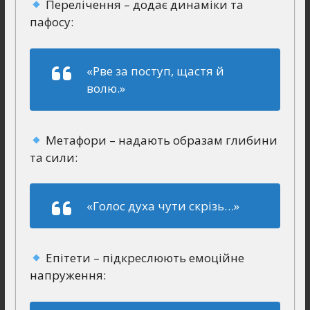
Перелічення – додає динаміки та
пафосу:
«Рве за поступ, щастя й
волю.»
Метафори – надають образам глибини
та сили:
«Голос духа чути скрізь…»
Епітети – підкреслюють емоційне
напруження: