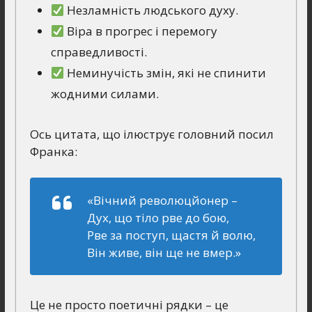
Незламність людського духу.
Віра в прогрес і перемогу
справедливості.
Неминучість змін, які не спинити
жодними силами.
Ось цитата, що ілюструє головний посил
Франка:
«Вічний революцйонер –
Дух, що тіло рве до бою,
Рве за поступ, щастя й волю,
Він живе, він ще не вмер.»
Це не просто поетичні рядки – це