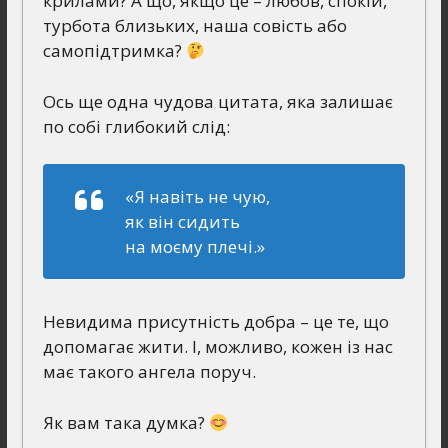
крилами? А що, якщо це – любов, спокій,
турбота близьких, наша совість або
самопідтримка?
Ось ще одна чудова цитата, яка залишає
по собі глибокий слід:
«Я навіть не чую,
як він сидить
на моєму плечі.»
Невидима присутність добра – це те, що
допомагає жити. І, можливо, кожен із нас
має такого ангела поруч.
Як вам така думка?