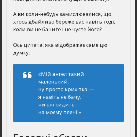
А ви коли-небудь замислювалися, що
хтось дбайливо береже вас навіть тоді,
коли ви не бачите і не чуєте його?
Ось цитата, яка відображає саме цю
думку:
«Мій ангел такий
маленький,
ну просто крихітка —
я навіть не бачу,
чи він сидить
на моєму плечі.»