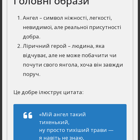
Головні образи
Ангел – символ ніжності, легкості,
невидимої, але реальної присутності
добра.
Ліричний герой – людина, яка
відчуває, але не може побачити чи
почути свого янгола, хоча він завжди
поруч.
Це добре ілюструє цитата:
«Мій ангел такий
тихенький,
ну просто тихіший трави —
я навіть не знаю,