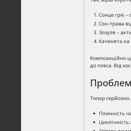
Сонце гріє – 
Сон-трава ві
Зозуля – акт
Каченята на 
Композиційно це 
до плеса. Від ко
Проблем
Тепер серйозно. 
Плинність ча
Циклічність 
Зв’язок люди