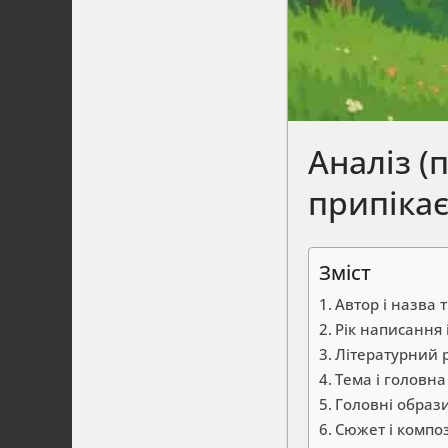
Аналіз (
припікає
Зміст
Автор і назва 
Рік написання 
Літературний р
Тема і головна
Головні образи
Сюжет і компо