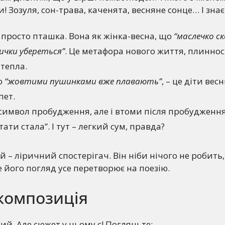
зи! Зозуля, сон-трава, каченята, весняне сонце… І зна
 просто пташка. Вона як жінка-весна, що
“маслечко с
вички убереться”
. Це метафора нового життя, плинност
тепла.
о
“жовтими пушинками вже плавають”
, – це діти вес
пет.
символ пробудження, але і втоми після пробудження
ати стала”. І тут – легкий сум, правда?
 – ліричний спостерігач. Він ніби нічого не робить,
е його погляд усе перетворює на поезію.
композиція
ий. Але сюжет у ньому є! Погляньте: