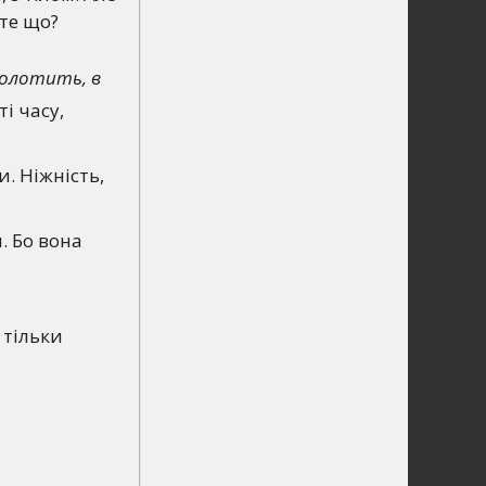
єте що?
колотить, в
і часу,
ни. Ніжність,
. Бо вона
 тільки