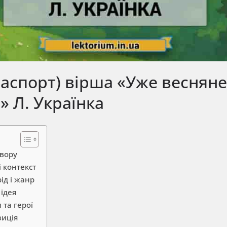
паспорт) вірша «Уже веснян
» Л. Українка
твору
і контекст
ід і жанр
 ідея
 та герої
зиція