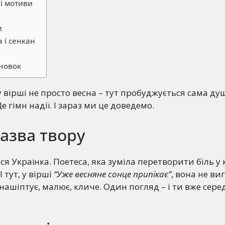
і мотиви
и
 і сенкан
новок
у вірші не просто весна – тут пробуджується сама душ
 гімн надії. І зараз ми це доведемо.
назва твору
я Українка. Поетеса, яка зуміла перетворити біль у к
І тут, у вірші
“Уже весняне сонце припікає”
, вона не ви
 нашіптує, малює, кличе. Один погляд – і ти вже сер