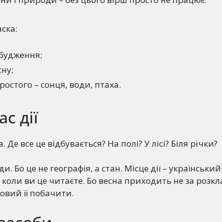
ска:
обудження;
сну;
ростого – сонця, води, птаха.
ас дії
. Де все це відбувається? На полі? У лісі? Біля річки?
и. Бо це не географія, а стан. Місце дії – український 
 коли ви це читаєте. Бо весна приходить не за розкл
товий її побачити.