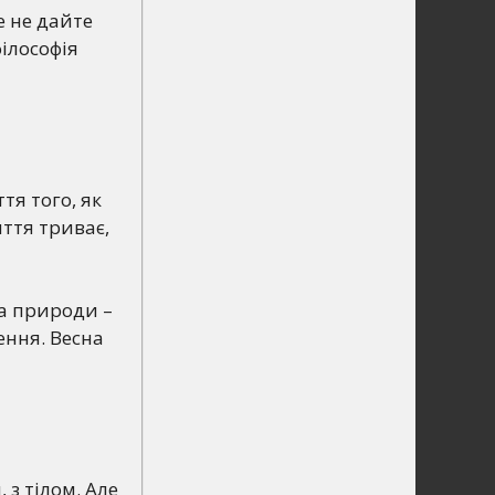
е не дайте
філософія
тя того, як
иття триває,
са природи –
ення. Весна
 з тілом. Але