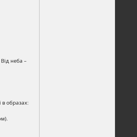
 Від неба –
 в образах:
м).