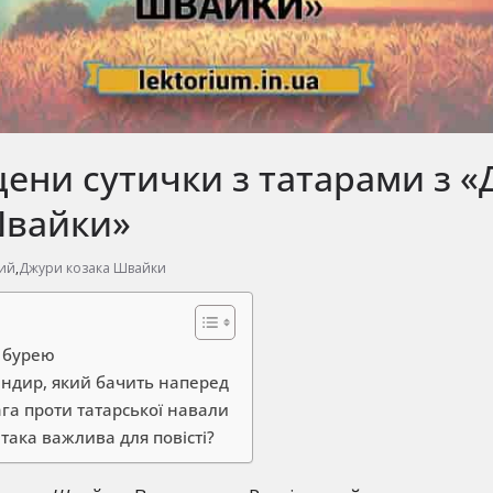
цени сутички з татарами з 
Швайки»
кий
,
Джури козака Швайки
 бурею
ндир, який бачить наперед
га проти татарської навали
така важлива для повісті?