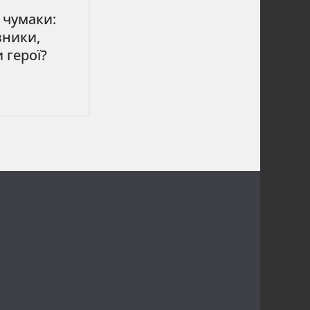
і чумаки:
вники,
и герої?