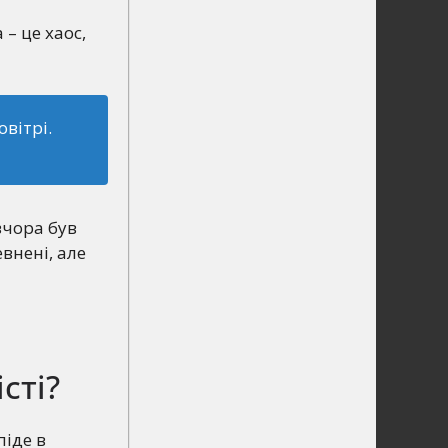
– це хаос,
овітрі.
вчора був
внені, але
сті?
піде в