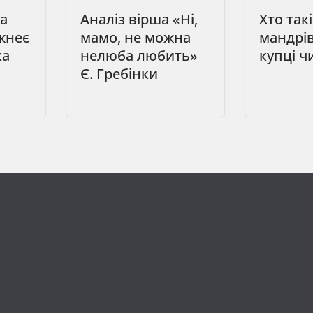
а
Аналіз вірша «Ні,
Хто так
жнеє
мамо, не можна
мандрі
ка
нелюба любить»
купці ч
Є. Гребінки