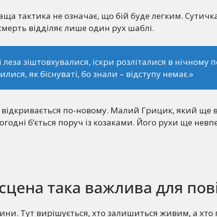
аща тактика не означає, що бій буде легким. Сутичка 
 смерть відділяє лише один рух шаблі.
і леза зіштовхувалися, іскри розліталися в нічному п
илися, як біснуваті, бо знали – відступу немає.»
 відкривається по-новому. Малий Грицик, який ще 
огодні б’ється поруч із козаками. Його рухи ще невпе
сцена така важлива для пові
тини. Тут вирішується, хто залишиться живим, а хто 