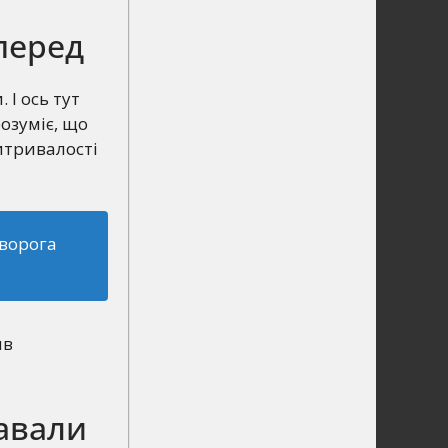
перед
 І ось тут
озуміє, що
витривалості
 ворога
ив
навали