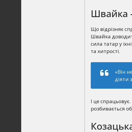
Швайка 
Що відрізняє сп
Швайка доводить
сила татар у їхн
та хитрості.
«Він н
діяти 
І це спрацьовує
розбивається об
Козацька