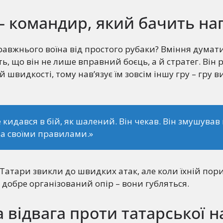
– командир, який бачить на
равжнього воїна від простого рубаки? Вміння думати.
, що він не лише вправний боєць, а й стратег. Він р
ій швидкості, тому нав’язує їм зовсім іншу гру – гру 
е кидався в бій, як шалений. Він чекав. Він змушував
за своїми правилами.»
. Татари звикли до швидких атак, але коли їхній пор
 добре організований опір – вони губляться.
 відвага проти татарської 