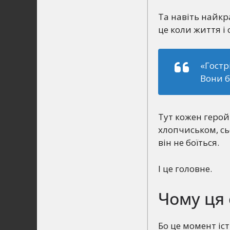
Та навіть найкр
це коли життя і
«Гостр
Вони б
Тут кожен герой
хлопчиськом, сь
він не боїться.
І це головне.
Чому ця 
Бо це момент іс