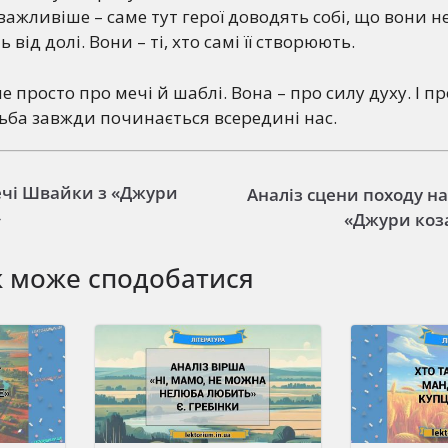
важливіше – саме тут герої доводять собі, що вони н
 від долі. Вони – ті, хто самі її створюють.
не просто про мечі й шаблі. Вона – про силу духу. І пр
ьба завжди починається всередині нас.
ечі Швайки з «Джури
Аналіз сцени походу на
»
«Джури коз
ж може сподобатися