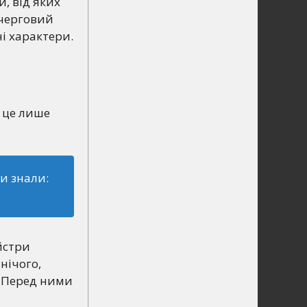
, від яких
 черговий
ні характери.
– це лише
ни знали:
йстри
 нічого,
. Перед ними