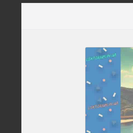
Перейти
до
вмісту