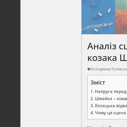
Аналіз с
козака 
Володимир Рутківсь
Зміст
Напруга перед
Швайка – кома
Козацька відва
Чому ця сцена 