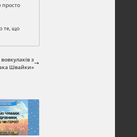
е просто
о те, що
 вовкулаків з
ака Швайки»