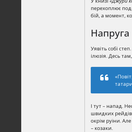
У книзі
«Джури к
перехоплює поди
бій, а момент, 
Напруга
Уявіть собі степ
ілюзія. Десь там
«Повіт
татари
І тут – напад. 
швидких рейдів, 
окрім руїни. Ал
– козаки.