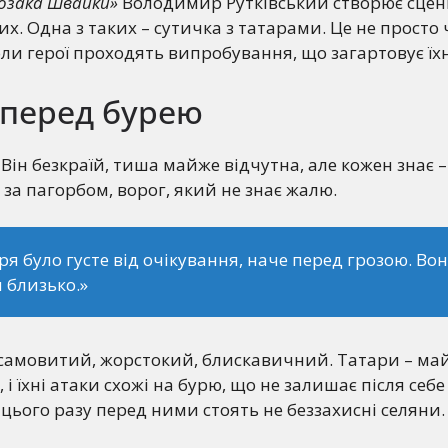
озака Швайки»
Володимир Рутківський створює сцени
х. Одна з таких – сутичка з татарами. Це не просто
коли герої проходять випробування, що загартовує їх
 перед бурею
. Він безкраїй, тиша майже відчутна, але кожен знає 
, за пагорбом, ворог, який не знає жалю.
ря було густе від очікування, наче перед грозою. Во
 близько.»
Несамовитий, жорстокий, блискавичний. Татари – ма
і їхні атаки схожі на бурю, що не залишає після себе
е цього разу перед ними стоять не беззахисні селяни