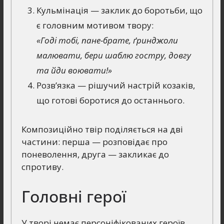
Кульмінація — заклик до боротьби, що
є головним мотивом твору:
«Годі тобі, пане-брате, ґринджоли
малювати, бери шаблю гостру, довгу
та йди воювати!»
Розв’язка — рішучий настрій козаків,
що готові боротися до останнього.
Композиційно твір поділяється на дві
частини: перша — розповідає про
поневолення, друга — закликає до
спротиву.
Головні герої
У творі немає персоніфікованих героїв,