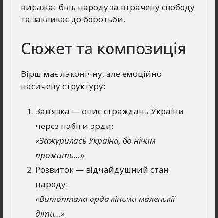
виражає біль народу за втрачену свободу
та закликає до боротьби.
Сюжет та композиція
Вірш має лаконічну, але емоційно
насичену структуру:
Зав’язка — опис страждань України
через набіги орди:
«Зажурилась Україна, бо нічим
прожити…»
Розвиток — відчайдушний стан
народу:
«Витоптала орда кіньми маленькії
діти…»