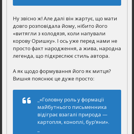
Ну звісно ж! Але далі він жартує, що мати
довго розповідала йому, нібито його
«витягли з колодязя, коли напували
корову Оришку». І ось уже перед нами не
просто факт народження, а жива, народна
легенда, що підкреслює стиль автора.
А як щодо формування його як митця?
Вишня пояснює це дуже просто:
_«Головну роль у формації
майбутнього письменника
відіграє взагалі природа —
картопля, коноплі, бур’яни».
_