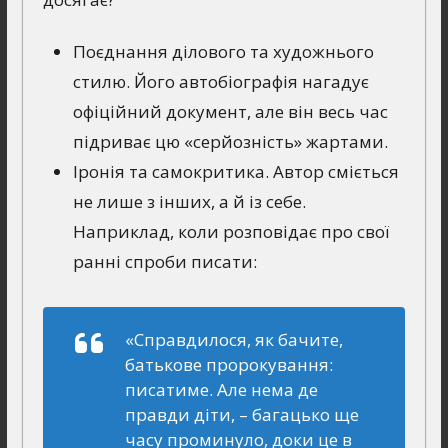
Поєднання ділового та художнього
стилю. Його автобіографія нагадує
офіційний документ, але він весь час
підриває цю «серйозність» жартами.
Іронія та самокритика. Автор сміється
не лише з інших, а й із себе.
Наприклад, коли розповідає про свої
ранні спроби писати:
«Справдилося, як бачите,
батькове пророкування:
писатиме. Але нема де
правди діти, – багацько ще
часу проминуло, доки це в