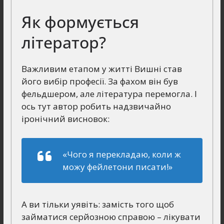
Як формується
літератор?
Важливим етапом у житті Вишні став
його вибір професії. За фахом він був
фельдшером, але література перемогла. І
ось тут автор робить надзвичайно
іронічний висновок:
«Чого я перекладаю, коли ж
можу фейлетони писати!»
А ви тільки уявіть: замість того щоб
займатися серйозною справою – лікувати