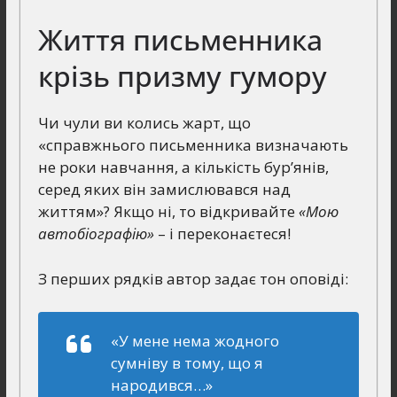
Життя письменника
крізь призму гумору
Чи чули ви колись жарт, що
«справжнього письменника визначають
не роки навчання, а кількість бур’янів,
серед яких він замислювався над
життям»? Якщо ні, то відкривайте
«Мою
автобіографію»
– і переконаєтеся!
З перших рядків автор задає тон оповіді:
«У мене нема жодного
сумнiву в тому, що я
народився…»