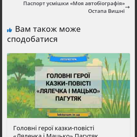
Паспорт усмішки «Моя автобіографія»
Остапа Вишні
Вам також може
сподобатися
Головні герої казки-повісті
«Лялечка і Мацько» Пагутяк