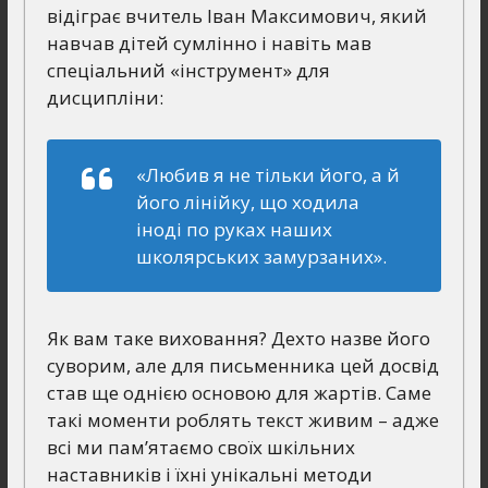
відіграє вчитель Іван Максимович, який
навчав дітей сумлінно і навіть мав
спеціальний «інструмент» для
дисципліни:
«Любив я не тільки його, а й
його лінійку, що ходила
іноді по руках наших
школярських замурзаних».
Як вам таке виховання? Дехто назве його
суворим, але для письменника цей досвід
став ще однією основою для жартів. Саме
такі моменти роблять текст живим – адже
всі ми пам’ятаємо своїх шкільних
наставників і їхні унікальні методи