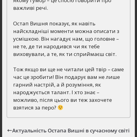
якому гумор – це спосіб говорити про
важливі речі.
Остап Вишня показує, як навіть
найскладніші моменти можна описати з
усмішкою. Він нагадує нам, що головне –
не те, де ти народився чи як тебе
виховували, а те, як ти сприймаєш світ.
Тож якщо ви ще не читали цей твір – саме
час це зробити! Він подарує вам не лише
гарний настрій, а й розуміння, як
народжується талант. І хто знає –
можливо, після цього ви теж захочете
взятися за перо?
Актуальність Остапа Вишні в сучасному світі