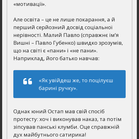
«мотивації».
Але освіта – це не лише покарання, а й
перший серйозний досвід соціальної
нерівності. Малий Павло (справжнє ім’я
Вишні – Павло Губенко) швидко зрозумів,
що на світі є «пани» і «не пани».
Наприклад, його батько навчав:
«Як увійдеш же, то поцілуєш
барині ручку».
Однак юний Остап мав свій спосіб
протесту: хоч і виконував наказ, та потім
зіпсував панські клумби. Оце справжній
дух майбутнього сатирика!