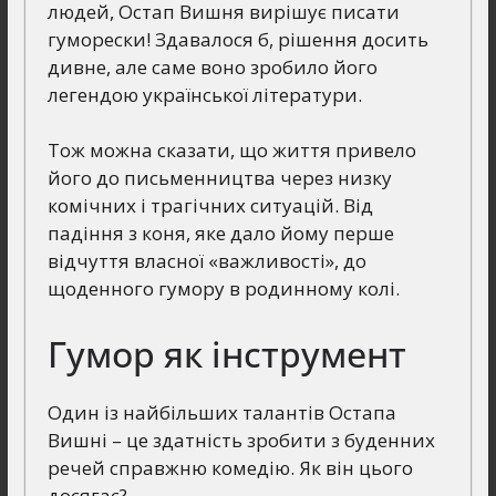
людей, Остап Вишня вирішує писати
гуморески! Здавалося б, рішення досить
дивне, але саме воно зробило його
легендою української літератури.
Тож можна сказати, що життя привело
його до письменництва через низку
комічних і трагічних ситуацій. Від
падіння з коня, яке дало йому перше
відчуття власної «важливості», до
щоденного гумору в родинному колі.
Гумор як інструмент
Один із найбільших талантів Остапа
Вишні – це здатність зробити з буденних
речей справжню комедію. Як він цього
досягає?