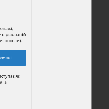
сонажі,
 у віршованій
и, новели).
зовні.
иступає як
я, а