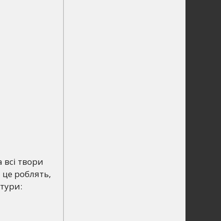
а всі твори
 це роблять,
атури: