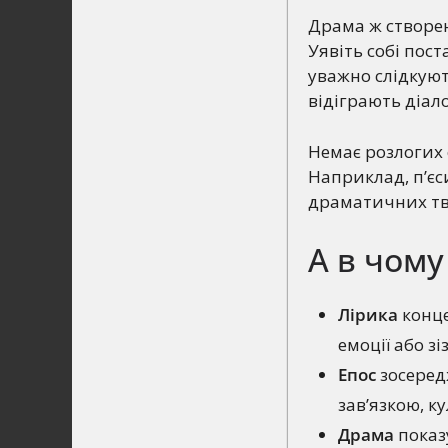
Драма ж створена
Уявіть собі пост
уважно слідкуют
відіграють діало
Немає розлогих 
Наприклад, п’єс
драматичних тво
А в чому
Лірика
конце
емоції або зі
Епос
зосередж
зав’язкою, к
Драма
показу