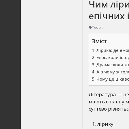
Чим ліри
епічних 
Теорія
Зміст
Лірика: де емо
Епос: коли іст
Драма: коли ж
А в чому ж гол
Чому це цікав
Література — це
мають спільну м
суттєво різнять
лірику;