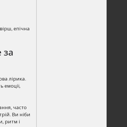
вірш, епічна
 за
ова лірика.
ь емоції,
ання, часто
трій. Ви ніби
и, ритм і