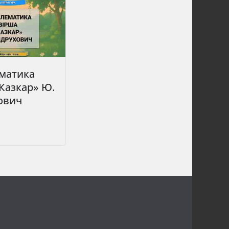
матика
Казкар» Ю.
ович