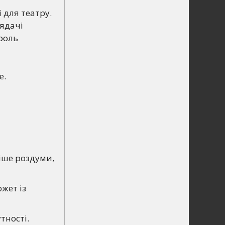
 для театру.
лядачі
роль
е.
іше роздуми,
южет із
тності.