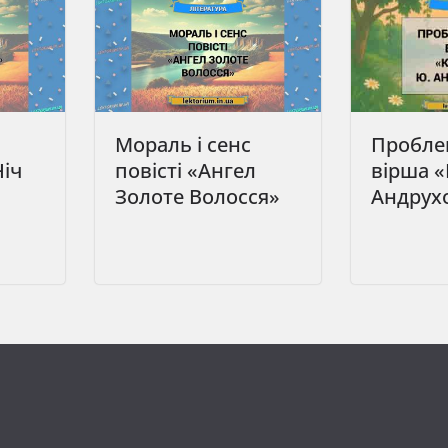
Мораль і сенс
Пробле
Ніч
повісті «Ангел
вірша «
Золоте Волосся»
Андрух