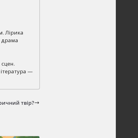
м. Лірика
А драма
 сцен.
література —
ричний твір?