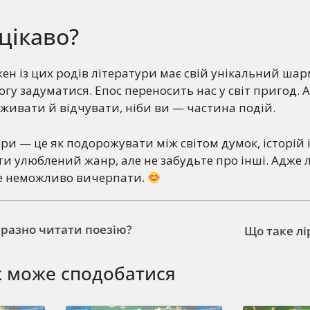
цікаво?
жен із цих родів літератури має свій унікальний шар
огу задуматися. Епос переносить нас у світ пригод. 
живати й відчувати, ніби ви — частина подій.
ри — це як подорожувати між світом думок, історій і
и улюблений жанр, але не забудьте про інші. Адже 
ке неможливо вичерпати.
иразно читати поезію?
Що таке лі
ж може сподобатися