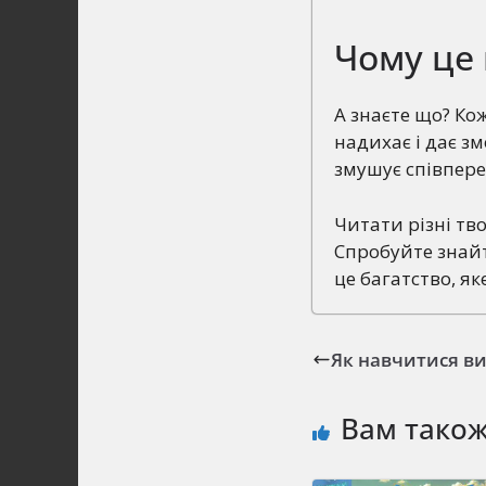
Чому це 
А знаєте що? Ко
надихає і дає зм
змушує співпере
Читати різні тво
Спробуйте знайт
це багатство, я
Як навчитися в
Вам тако