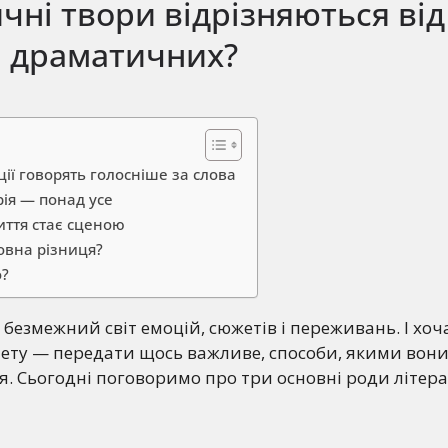
чні твори відрізняються від
і драматичних?
ції говорять голосніше за слова
орія — понад усе
иття стає сценою
овна різниця?
о?
 безмежний світ емоцій, сюжетів і переживань. І хоч
ету — передати щось важливе, способи, якими вони
ся. Сьогодні поговоримо про три основні роди літер