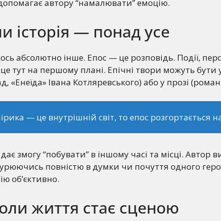
допомагає автору “намалювати” емоцію.
ли історія — понад усе
ось абсолютно інше. Епос — це розповідь. Події, пер
 це тут на першому плані. Епічні твори можуть бути
, «Енеїда» Івана Котляревського) або у прозі (роман
ірика — це внутрішній світ, то епос розгортається на
, дає змогу “побувати” в іншому часі та місці. Автор в
нурюючись повністю в думки чи почуття одного геро
ію об’єктивно.
оли життя стає сценою