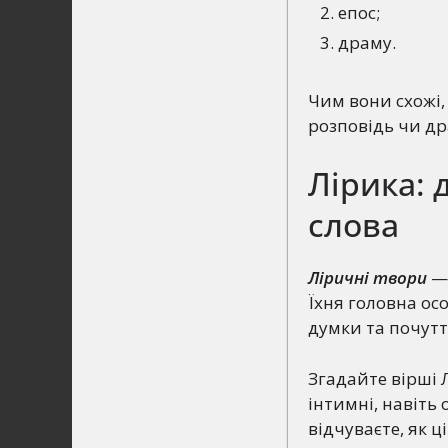
епос;
драму.
Чим вони схожі,
розповідь чи д
Лірика: 
слова
Ліричні твори
— 
Їхня головна осо
думки та почутт
Згадайте вірші 
інтимні, навіть 
відчуваєте, як ц