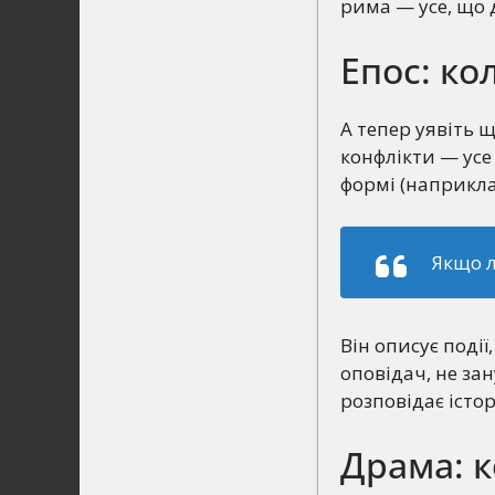
рима — усе, що 
Епос: ко
А тепер уявіть щ
конфлікти — усе
формі (наприклад
Якщо л
Він описує події
оповідач, не за
розповідає істор
Драма: к