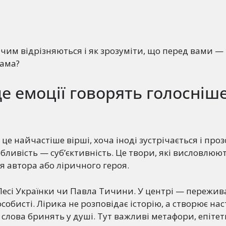
 чим відрізняються і як зрозуміти, що перед вами — 
рама?
де емоції говорять голосніше
це найчастіше вірші, хоча іноді зустрічається і проз
бливість — суб’єктивність. Це твори, які висловлюют
я автора або ліричного героя.
Лесі Українки чи Павла Тичини. У центрі — пережив
особисті. Лірика не розповідає історію, а створює нас
і слова бринять у душі. Тут важливі метафори, епітет