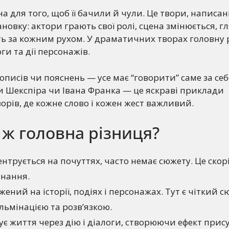
 для того, щоб її бачили й чули. Це твори, написані
ановку: актори грають свої ролі, сцена змінюється, г
ь за кожним рухом. У драматичних творах головну 
ги та дії персонажів.
описів чи пояснень — усе має “говорити” саме за себ
и Шекспіра чи Івана Франка — це яскраві приклади
рів, де кожне слово і кожен жест важливий.
 ж головна різниця?
нтрується на почуттях, часто немає сюжету. Це скор
знання.
ений на історії, подіях і персонажах. Тут є чіткий с
ульмінацією та розв’язкою.
є життя через дію і діалоги, створюючи ефект прису