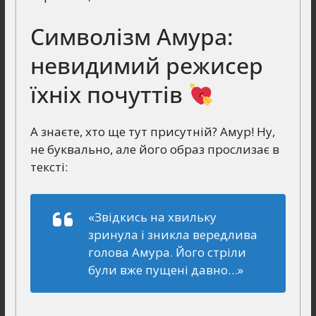
Символізм Амура:
невидимий режисер
їхніх почуттів
А знаєте, хто ще тут присутній? Амур! Ну,
не буквально, але його образ прослизає в
тексті:
«Звідкись на хвильку
зринула і зникла вередлива
голова Амура. Його стріли
були вже пущені давно…»