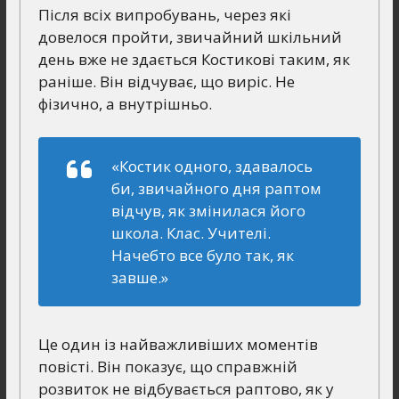
Після всіх випробувань, через які
довелося пройти, звичайний шкільний
день вже не здається Костикові таким, як
раніше. Він відчуває, що виріс. Не
фізично, а внутрішньо.
«Костик одного, здавалось
би, звичайного дня раптом
відчув, як змінилася його
школа. Клас. Учителі.
Начебто все було так, як
завше.»
Це один із найважливіших моментів
повісті. Він показує, що справжній
розвиток не відбувається раптово, як у