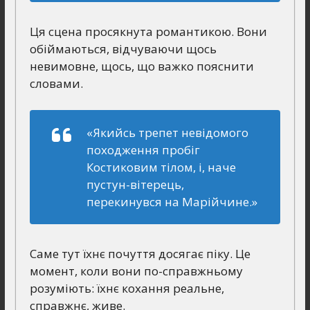
Ця сцена просякнута романтикою. Вони
обіймаються, відчуваючи щось
невимовне, щось, що важко пояснити
словами.
«Якийсь трепет невідомого
походження пробіг
Костиковим тілом, і, наче
пустун-вітерець,
перекинувся на Марійчине.»
Саме тут їхнє почуття досягає піку. Це
момент, коли вони по-справжньому
розуміють: їхнє кохання реальне,
справжнє, живе.