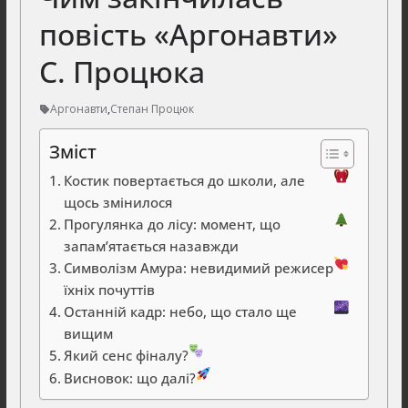
повість «Аргонавти»
С. Процюка
Аргонавти
,
Степан Процюк
Зміст
Костик повертається до школи, але
щось змінилося
Прогулянка до лісу: момент, що
запам’ятається назавжди
Символізм Амура: невидимий режисер
їхніх почуттів
Останній кадр: небо, що стало ще
вищим
Який сенс фіналу?
Висновок: що далі?