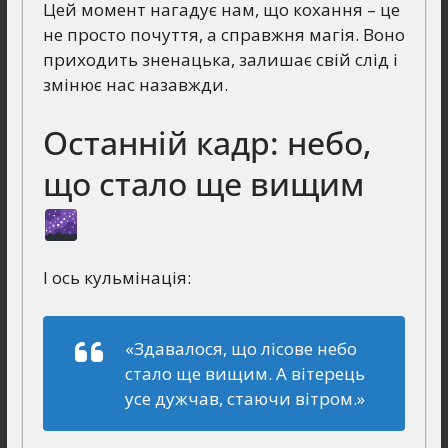
Цей момент нагадує нам, що кохання – це
не просто почуття, а справжня магія. Воно
приходить зненацька, залишає свій слід і
змінює нас назавжди.
Останній кадр: небо,
що стало ще вищим
І ось кульмінація:
«Здавалося, що лісове небо
стало ще вищим. А вітерець
усе дужчав, стаючи вітром.»