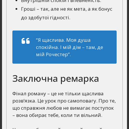
Внутрішній спокій і впевненість.
Гроші – так, але не як мета, а як бонус
до здобутої гідності.
“Я щаслива. Моя душа
спокійна. І мій дім – там, де
мій Рочестер”.
Заключна ремарка
Фінал роману – це не тільки щаслива
розв’язка. Це урок про самоповагу. Про те,
що справжня любов не вимагає поступок
– вона обирає тебе, коли ти вільний.