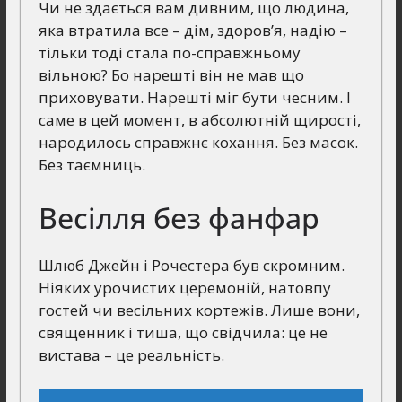
Чи не здається вам дивним, що людина,
яка втратила все – дім, здоров’я, надію –
тільки тоді стала по-справжньому
вільною? Бо нарешті він не мав що
приховувати. Нарешті міг бути чесним. І
саме в цей момент, в абсолютній щирості,
народилось справжнє кохання. Без масок.
Без таємниць.
Весілля без фанфар
Шлюб Джейн і Рочестера був скромним.
Ніяких урочистих церемоній, натовпу
гостей чи весільних кортежів. Лише вони,
священник і тиша, що свідчила: це не
вистава – це реальність.