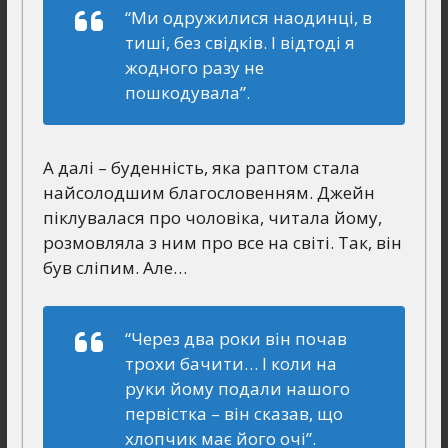
“Ми одружилися наодинці, в
тиші, без свідків. І відтоді я
жодного разу не
пошкодувала”.
А далі – буденність, яка раптом стала
найсолодшим благословенням. Джейн
піклувалася про чоловіка, читала йому,
розмовляла з ним про все на світі. Так, він
був сліпим. Але…
“Через два роки він почав
трохи бачити… І коли на
руки йому подали нашого
первістка – він сказав, що
хлопчик має його очі”.