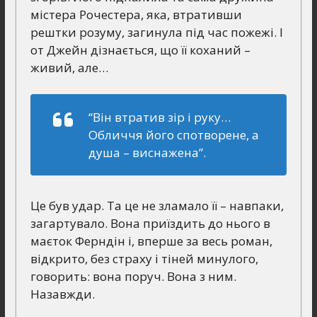
містера Рочестера, яка, втративши
рештки розуму, загинула під час пожежі. І
от Джейн дізнається, що її коханий –
живий, але…
“Він втратив зір і руку…
Обличчя його спотворене, а
душа – виснажена”.
Це був удар. Та це не зламало її – навпаки,
загартувало. Вона приїздить до нього в
маєток Ферндін і, вперше за весь роман,
відкрито, без страху і тіней минулого,
говорить: вона поруч. Вона з ним.
Назавжди.