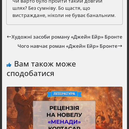
Чи варто було пройти такий довгий
шлях? Без сумніву. Бо щастя, що
вистраждане, ніколи не буває банальним.
Художні засоби роману «Джейн Ейр» Бронте
Чого навчає роман «Джейн Ейр» Бронте
Вам також може
сподобатися