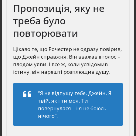
Пропозиція, яку не
треба було
повторювати
Цікаво те, що Рочестер не одразу повірив,
що Джейн справжня. Він вважав її голос –
плодом уяви. І все ж, коли усвідомив
істину, він нарешті розплющив душу.
“Я не відпущу тебе, Джейн. Я
твій, як і ти моя. Ти
повернулася – і я не боюсь
нічого”.