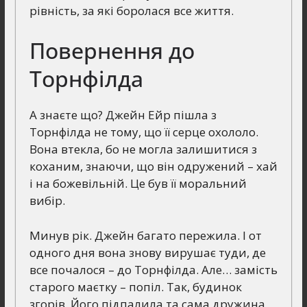
рівність, за які боролася все життя.
Повернення до
Торнфілда
А знаєте що? Джейн Ейр пішла з
Торнфілда не тому, що її серце охололо.
Вона втекла, бо не могла залишитися з
коханим, знаючи, що він одружений – хай
і на божевільній. Це був її моральний
вибір.
Минув рік. Джейн багато пережила. І от
одного дня вона знову вирушає туди, де
все почалося – до Торнфілда. Але… замість
старого маєтку – попіл. Так, будинок
згорів. Його підпалила та сама дружина