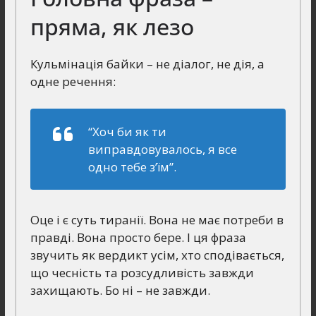
пряма, як лезо
Кульмінація байки – не діалог, не дія, а
одне речення:
“Хоч би як ти
виправдовувалось, я все
одно тебе з’їм”.
Оце і є суть тиранії. Вона не має потреби в
правді. Вона просто бере. І ця фраза
звучить як вердикт усім, хто сподівається,
що чесність та розсудливість завжди
захищають. Бо ні – не завжди.