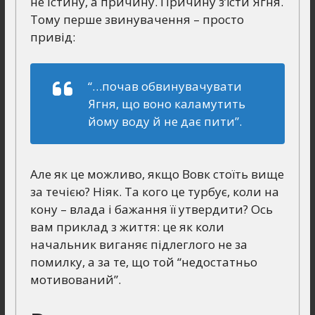
не істину, а причину. Причину з’їсти Ягня.
Тому перше звинувачення – просто
привід:
“…почав обвинувачувати
Ягня, що воно каламутить
йому воду й не дає пити”.
Але як це можливо, якщо Вовк стоїть вище
за течією? Ніяк. Та кого це турбує, коли на
кону – влада і бажання її утвердити? Ось
вам приклад з життя: це як коли
начальник виганяє підлеглого не за
помилку, а за те, що той “недостатньо
мотивований”.