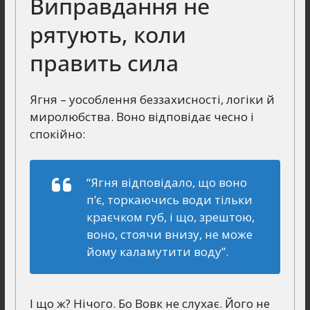
Виправдання не
рятують, коли
править сила
Ягня – уособлення беззахисності, логіки й
миролюбства. Воно відповідає чесно і
спокійно:
“Ягня відповідало, що воно
п’є, торкаючись води тільки
краєчком губ, і що, зрештою,
воно, стоячи внизу, не може
йому каламутити воду”.
І що ж? Нічого. Бо Вовк не слухає. Його не