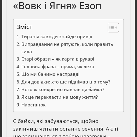
«Вовк і Ягня» Езоп
Зміст
Тиранія завжди знайде привід
Виправдання не рятують, коли править
сила
Старі образи – як карта в рукаві
Головна фраза – пряма, як лезо
Що ми бачимо насправді
Для довідки: хто ще піднімав цю тему?
Чого ж конкретно навчає ця байка?
Як це перекласти на мову життя?
Наостанок
Є байки, які забуваються, щойно
закінчиш читати останнє речення. А є ті,
що залишаються з тобою назавжди –