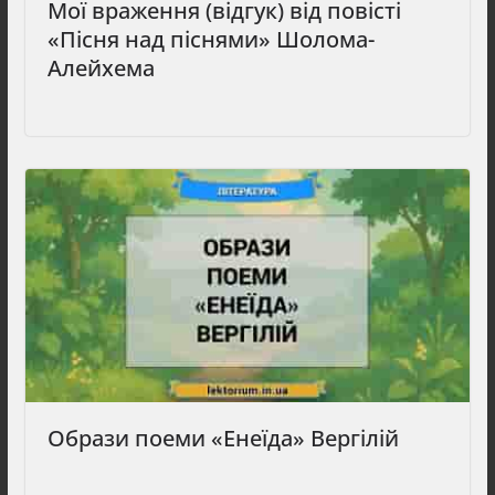
Мої враження (відгук) від повісті
«Пісня над піснями» Шолома-
Алейхема
Образи поеми «Енеїда» Вергілій