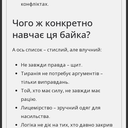
конфліктах.
Чого ж конкретно
навчає ця байка?
А ось список – стислий, але влучний:
Не завжди правда – щит.
Тиранія не потребує аргументів –
тільки виправдань.
Той, хто має силу, не завжди має
рацію.
Лицемірство – зручний одяг для
насильства.
Логіка не діє на тих, хто давно закрив