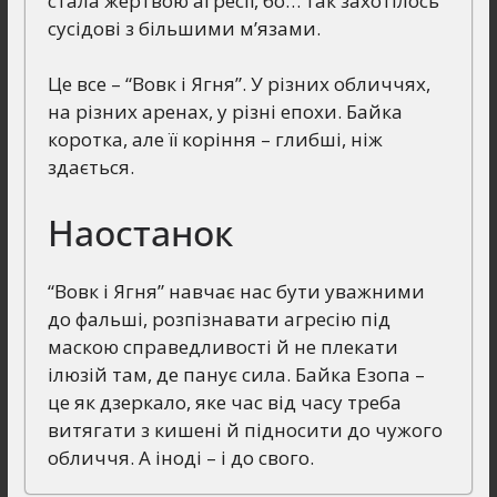
стала жертвою агресії, бо… так захотілось
сусідові з більшими м’язами.
Це все – “Вовк і Ягня”. У різних обличчях,
на різних аренах, у різні епохи. Байка
коротка, але її коріння – глибші, ніж
здається.
Наостанок
“Вовк і Ягня” навчає нас бути уважними
до фальші, розпізнавати агресію під
маскою справедливості й не плекати
ілюзій там, де панує сила. Байка Езопа –
це як дзеркало, яке час від часу треба
витягати з кишені й підносити до чужого
обличчя. А іноді – і до свого.