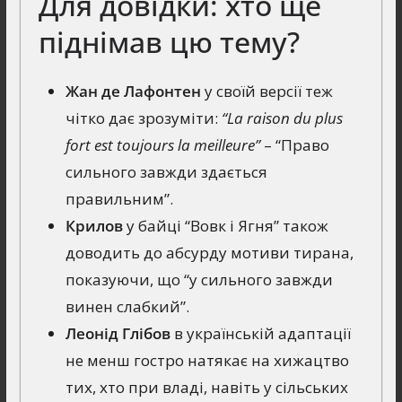
Для довідки: хто ще
піднімав цю тему?
Жан де Лафонтен
у своїй версії теж
чітко дає зрозуміти:
“La raison du plus
fort est toujours la meilleure”
– “Право
сильного завжди здається
правильним”.
Крилов
у байці “Вовк і Ягня” також
доводить до абсурду мотиви тирана,
показуючи, що “у сильного завжди
винен слабкий”.
Леонід Глібов
в українській адаптації
не менш гостро натякає на хижацтво
тих, хто при владі, навіть у сільських