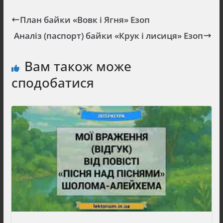
План байки «Вовк і Ягня» Езоп
Аналіз (паспорт) байки «Крук і лисиця» Езоп
Вам також може
сподобатися