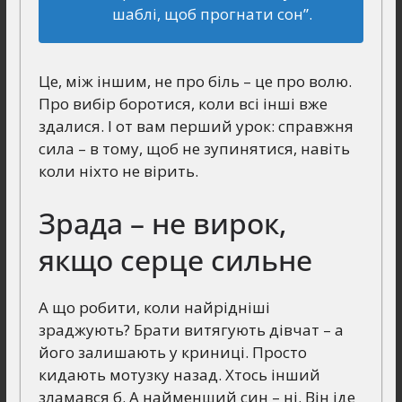
шаблі, щоб прогнати сон”.
Це, між іншим, не про біль – це про волю.
Про вибір боротися, коли всі інші вже
здалися. І от вам перший урок: справжня
сила – в тому, щоб не зупинятися, навіть
коли ніхто не вірить.
Зрада – не вирок,
якщо серце сильне
А що робити, коли найрідніші
зраджують? Брати витягують дівчат – а
його залишають у криниці. Просто
кидають мотузку назад. Хтось інший
зламався б. А найменший син – ні. Він іде