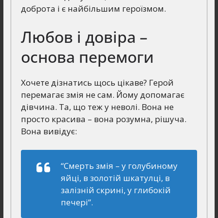
доброта і є найбільшим героїзмом.
Любов і довіра –
основа перемоги
Хочете дізнатись щось цікаве? Герой
перемагає змія не сам. Йому допомагає
дівчина. Та, що теж у неволі. Вона не
просто красива – вона розумна, рішуча.
Вона вивідує:
“Смерть змія – у голубиному
яйці, в золотій шкатулці, в
залізній скрині, у глибокій
печері”.