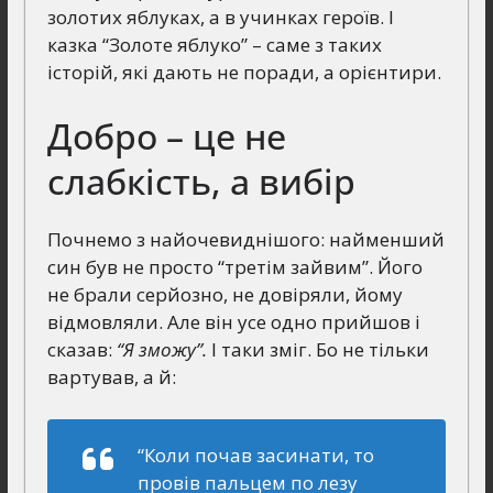
золотих яблуках, а в учинках героїв. І
казка “Золоте яблуко” – саме з таких
історій, які дають не поради, а орієнтири.
Добро – це не
слабкість, а вибір
Почнемо з найочевиднішого: найменший
син був не просто “третім зайвим”. Його
не брали серйозно, не довіряли, йому
відмовляли. Але він усе одно прийшов і
сказав:
“Я зможу”.
І таки зміг. Бо не тільки
вартував, а й:
“Коли почав засинати, то
провів пальцем по лезу