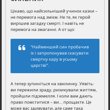
Цікаво, що найсильніший учинок казки –
не перемога над змієм. Не те, як герой
вирішив загадку смерті. І навіть не
перемога на змаганні. А от що:
“Найменший син пробачив
їх і запропонував скасувати
смертну кару в усьому
царстві”.
А тепер зупиніться на хвилинку. Уявіть:
ви пережили зраду, ризикували життям,
пройшли підземелля. І коли вам дають
право помститися – ви… прощаєте. Це
може вас здивувати, але саме така