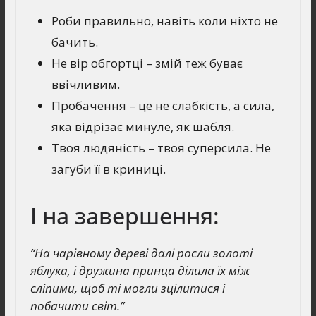
Роби правильно, навіть коли ніхто не
бачить.
Не вір обгортці – змій теж буває
ввічливим.
Пробачення – це не слабкість, а сила,
яка відрізає минуле, як шабля.
Твоя людяність – твоя суперсила. Не
загуби її в криниці.
І на завершення:
“На чарівному дереві далі росли золоті
яблука, і дружина принца ділила їх між
сліпими, щоб ті могли зцілитися і
побачити світ.”