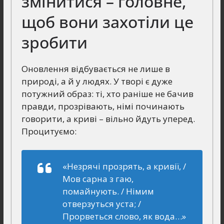
змінитися – головне,
щоб вони захотіли це
зробити
Оновлення відбувається не лише в
природі, а й у людях. У творі є дуже
потужний образ: ті, хто раніше не бачив
правди, прозрівають, німі починають
говорити, а криві – вільно йдуть уперед.
Процитуємо:
«Незрячі прозрять, а кривії, /
Мов сарна з гаю,
помайнують. / Німим
отверзуться уста; /
Прорветься слово, як вода…»