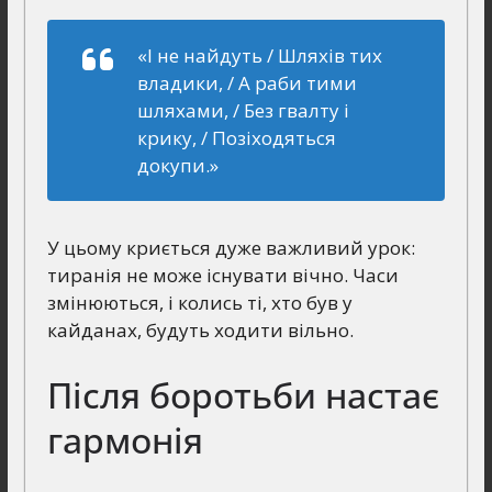
«І не найдуть / Шляхів тих
владики, / А раби тими
шляхами, / Без гвалту і
крику, / Позіходяться
докупи.»
У цьому криється дуже важливий урок:
тиранія не може існувати вічно. Часи
змінюються, і колись ті, хто був у
кайданах, будуть ходити вільно.
Після боротьби настає
гармонія