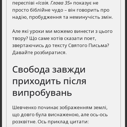
переспіві
«Ісаія. Глава 35»
показує не
просто біблійне чудо – він говорить про
надію, пробудження та неминучість змін.
Але які уроки ми можемо винести з цього
твору? Що саме хотів сказати поет,
звертаючись до тексту Святого Письма?
Давайте розбиратися.
Свобода завжди
приходить після
випробувань
Шевченко починає зображенням землі,
що довго була виснаженою, але ось-ось
розквітне. Ось приклад цитати: