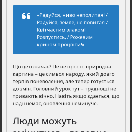
«Радуйся, ниво неполитая! /
Радуйся, земле, не повитая /
Квітчастим злаком!
Розпустись, / Рожевим
крином процвіти!»
Що це означає? Це не просто природна
картина – це символ народу, який довго
терпів поневолення, але тепер готується
до змін. Головний урок тут – труднощі не
тривають вічно. Навіть якщо здається, що
надії немає, оновлення неминуче.
Люди можуть