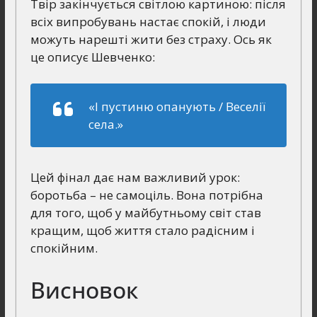
Твір закінчується світлою картиною: після
всіх випробувань настає спокій, і люди
можуть нарешті жити без страху. Ось як
це описує Шевченко:
«І пустиню опанують / Веселії
села.»
Цей фінал дає нам важливий урок:
боротьба – не самоціль. Вона потрібна
для того, щоб у майбутньому світ став
кращим, щоб життя стало радісним і
спокійним.
Висновок