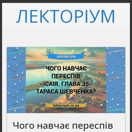
Перейти
ЛЕКТОРІУМ
до
вмісту
Чого навчає переспів