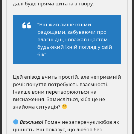
далі буде пряма цитата з твору.
“Він жив лише їхніми
радощами, забуваючи про
власні дні, і вважав щастям
будь-який їхній погляд у свій
бік”.
Цей епізод вчить простій, але неприємній
речі: почуття потребують взаємності.
Інакше вони перетворюються на
виснаження. Замисліться, хіба це не
знайома ситуація?
Важливо!
Роман не заперечує любов як
цінність. Він показує, що любов без