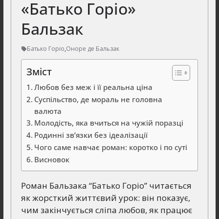
«Батько Горіо»
Бальзак
Батько Горіо
,
Оноре де Бальзак
Зміст
Любов без меж і її реальна ціна
Суспільство, де мораль не головна
валюта
Молодість, яка вчиться на чужій поразці
Родинні зв’язки без ідеалізації
Чого саме навчає роман: коротко і по суті
Висновок
Роман Бальзака “Батько Горіо” читається
як жорсткий життєвий урок: він показує,
чим закінчується сліпа любов, як працює