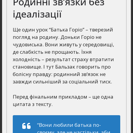
Родинні зв’язки без
ідеалізації
Ще один урок “Батька Горіо” – тверезий
погляд на родину. Доньки Горіо не
чудовиська. Вони живуть у середовищі,
де слабкість не прощають. Їхня
холодність – результат страху втратити
становище. І тут Бальзак говорить про
болісну правду: родинний зв’язок не
завжди сильніший за соціальний тиск.
Перед фінальним прикладом – ще одна
цитата з тексту.
“Вони любили батька по-
своєму, але не настільки, аби