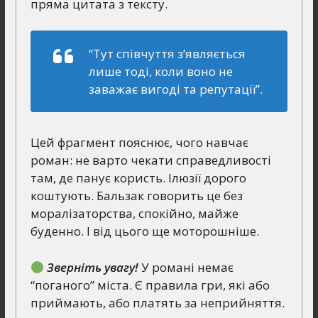
пряма цитата з тексту.
“Тут співчуття з’являється
лише тоді, коли воно не
заважає вигоді та репутації”.
Цей фрагмент пояснює, чого навчає
роман: не варто чекати справедливості
там, де панує користь. Ілюзії дорого
коштують. Бальзак говорить це без
моралізаторства, спокійно, майже
буденно. І від цього ще моторошніше.
Зверніть увагу!
У романі немає
“поганого” міста. Є правила гри, які або
приймають, або платять за неприйняття.