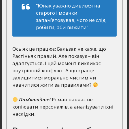
“Юнак уважно дивився на
старого і мовчки
запам’ятовував, чого не слід
робити, аби вижити”.
Ось як це працює: Бальзак не каже, що
Растіньяк правий. Але показує – він
адаптується. І цей момент викликає
внутрішній конфлікт. А що краще:
залишитися морально чистим чи
навчитися жити за правилами?
Пам’ятайте!
Роман навчає не
копіювати персонажів, а аналізувати їхні
наслідки.