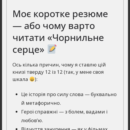
Моє коротке резюме
— або чому варто
читати «Чорнильне
серце»
Ось кілька причин, чому я ставлю цій
книзі тверду 12 із 12 (так, у мене своя
шкала
):
Це історія про силу слова — буквально
й метафорично.
Герої справжні — з болем, вадами і
любов’ю.
Відчуття занурення — як у фільмах