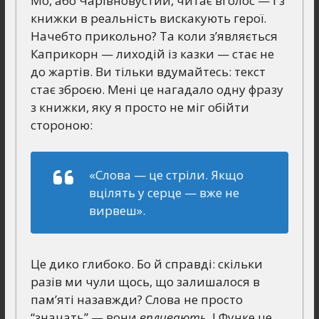
Мо, або Чарівновустий, читає вголос — і з
книжки в реальність вискакують герої.
Начебто прикольно? Та коли з’являється
Каприкорн — лиходій із казки — стає не
до жартів. Ви тільки вдумайтесь: текст
стає зброєю. Мені це нагадало одну фразу
з книжки, яку я просто не міг обійти
стороною:
«Слова — це стріли. Якщо
вцілять у серце — вже не
вирвеш».
Це дико глибоко. Бо й справді: скільки
разів ми чули щось, що залишалося в
пам’яті назавжди? Слова не просто
“значать” — вони
впливають
. І Функе це