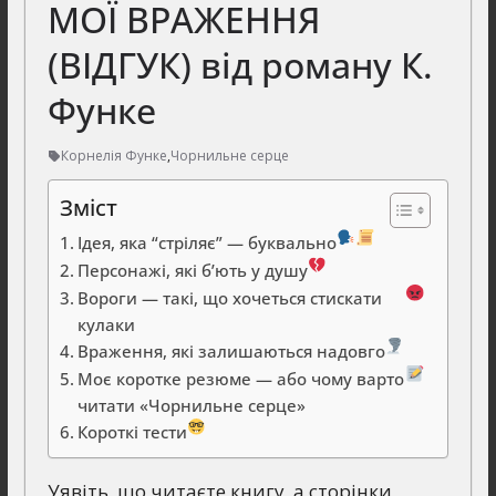
МОЇ ВРАЖЕННЯ
(ВІДГУК) від роману К.
Функе
Корнелія Функе
,
Чорнильне серце
Зміст
Ідея, яка “стріляє” — буквально
Персонажі, які б’ють у душу
Вороги — такі, що хочеться стискати
кулаки
Враження, які залишаються надовго
Моє коротке резюме — або чому варто
читати «Чорнильне серце»
Короткі тести
Уявіть, що читаєте книгу, а сторінки