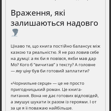
Враження, які
залишаються надовго
Цікаво те, що книга постійно балансує між
казкою та реальністю. Я не раз ловив себе
на думці: а як би я повівся, якби мав дар
Мо? Кого б “вичитав” з тексту? А головне
—
яку ціну
був би готовий заплатити?
«Чорнильне серце» — це не просто
пригодницький роман. Це книга-
питання. Вона не дає готових відповідей,
а змушує шукати їх разом із героями. І от
за це я її поважаю найбільше.