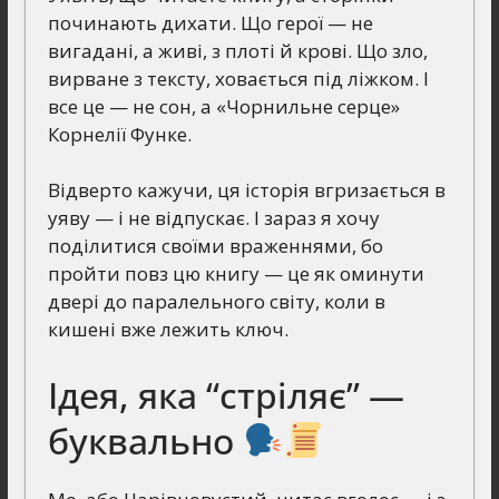
починають дихати. Що герої — не
вигадані, а живі, з плоті й крові. Що зло,
вирване з тексту, ховається під ліжком. І
все це — не сон, а «Чорнильне серце»
Корнелії Функе.
Відверто кажучи, ця історія вгризається в
уяву — і не відпускає. І зараз я хочу
поділитися своїми враженнями, бо
пройти повз цю книгу — це як оминути
двері до паралельного світу, коли в
кишені вже лежить ключ.
Ідея, яка “стріляє” —
буквально