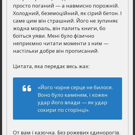
просто поганий — а навмисно порожній.
Холодний, беземоційний, як сірий бетон. І
саме цим він страшний. Його не зупиняє
жодна мораль, він палить книги, бо
боїться уяви. Мені було фізично
неприємно читати моменти з ним —
настільки добре він прописаний.
Цитата, яка передає весь жах:
«Його чорне серце не билося.
Воно було каменем, і кожен
удар його влади — як удар
сокири по сторінці».
От вам і казочка. Без рожевих єдинорогів.