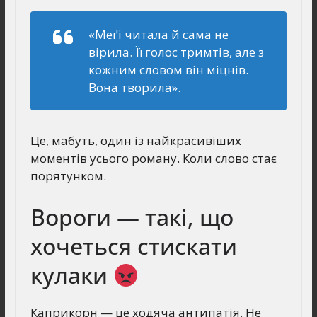
«Меґі читала й сама не
вірила. Її голос тримтів, але з
кожним словом він міцнів.
Вона творила».
Це, мабуть, один із найкрасивіших
моментів усього роману. Коли слово стає
порятунком.
Вороги — такі, що
хочеться стискати
кулаки
Каприкорн — це ходяча антипатія. Не