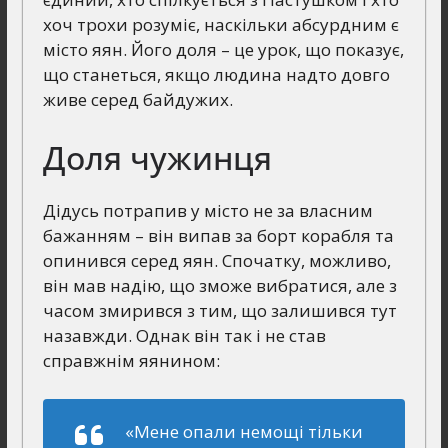
хоч трохи розуміє, наскільки абсурдним є
місто яян. Його доля – це урок, що показує,
що станеться, якщо людина надто довго
живе серед байдужих.
Доля чужинця
Дідусь потрапив у місто не за власним
бажанням – він випав за борт корабля та
опинився серед яян. Спочатку, можливо,
він мав надію, що зможе вибратися, але з
часом змирився з тим, що залишився тут
назавжди. Однак він так і не став
справжнім яянином:
«Мене опали немощі тільки