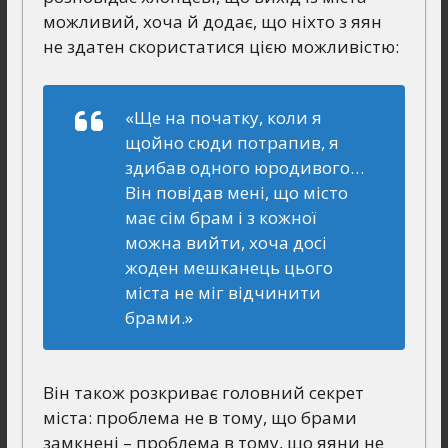
можливий, хоча й додає, що ніхто з яян
не здатен скористатися цією можливістю:
«Ще на початку, коли я
щойно сюди потрапив, я
здибав одного юродивого…
Він повідав мені, що місто
має сім брам і з кожної
можна вийти, хоча досі
жоден мешканець цього
міста не міг відчинити
брами.»
Він також розкриває головний секрет
міста: проблема не в тому, що брами
замкнені – проблема в тому, що яяни не