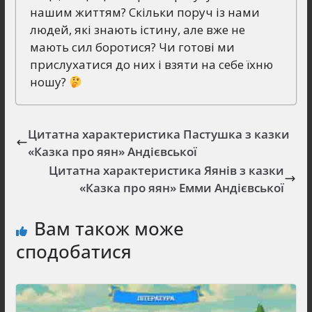
нашим життям? Скільки поруч із нами
людей, які знають істину, але вже не
мають сил боротися? Чи готові ми
прислухатися до них і взяти на себе їхню
ношу?
Цитатна характеристика Пастушка з казки
«Казка про яян» Андієвської
Цитатна характеристика Яянів з казки
«Казка про яян» Емми Андієвської
Вам також може
сподобатися