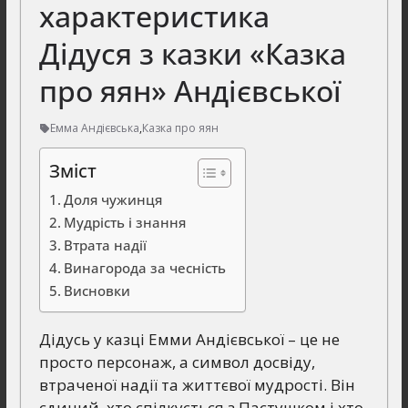
характеристика
Дідуся з казки «Казка
про яян» Андієвської
Емма Андієвська
,
Казка про яян
Зміст
Доля чужинця
Мудрість і знання
Втрата надії
Винагорода за чесність
Висновки
Дідусь у казці Емми Андієвської – це не
просто персонаж, а символ досвіду,
втраченої надії та життєвої мудрості. Він
єдиний, хто спілкується з Пастушком і хто