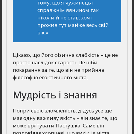
тому, що я чужинець і
справжнім яянином так
ніколи й не став, хоч і
прожив тут майже весь свій
вік.»
Цікаво, що його фізична слабкість – це не
просто наслідок старості. Це ніби
покарання за те, що він не прийняв
філософію егоїстичного міста.
Мудрість і знання
Попри свою зломленість, дідусь усе ще
має одну важливу якість – він знає те, що
може врятувати Пастушка. Саме він
розповідає хлопцеві, що вихід із міста