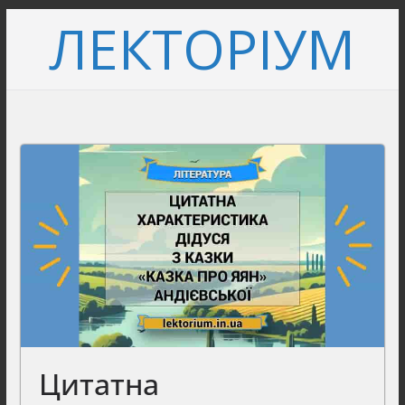
Перейти
ЛЕКТОРІУМ
до
вмісту
Цитатна