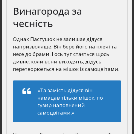
Винагорода за
чесність
Однак Пастушок не залишає дідуся
напризволяще. Він бере його на плечі та
несе до брами. І ось тут стається щось
дивне: коли вони виходять, дідусь
перетворюється на мішок із самоцвітами.
«Та замість дідуся він
намацав тільки мішок, по
гузир наповнений
самоцвітами.»