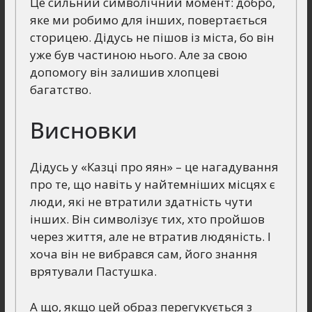
Це сильний символічний момент: добро,
яке ми робимо для інших, повертається
сторицею. Дідусь не пішов із міста, бо він
уже був частиною нього. Але за свою
допомогу він залишив хлопцеві
багатство.
Висновки
Дідусь у «Казці про яян» – це нагадування
про те, що навіть у найтемніших місцях є
люди, які не втратили здатність чути
інших. Він символізує тих, хто пройшов
через життя, але не втратив людяність. І
хоча він не вибрався сам, його знання
врятували Пастушка.
А що, якщо цей образ перегукується з