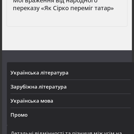
Мої враження від народного
переказу «Як Сірко переміг татар»
Українська література
Зарубіжна література
Українська мова
Промо
Детальні відмінності та різниця між усім на