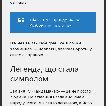
у словах:
«За святую правду-волю
Розбойник не стане»
Він не бачить себе грабіжником чи
злочинцем — навпаки, вважає боротьбу
святою справою.
Легенда, що стала
символом
Залізняк у «Гайдамаках» — це не просто
людина. Це втілення незламної сили
народу. Його ім’я стало легендою, а його