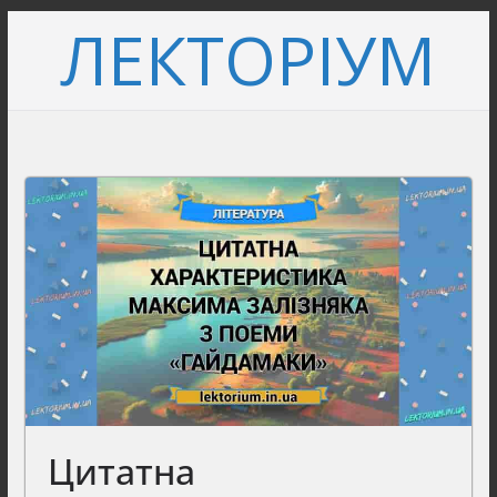
Перейти
ЛЕКТОРІУМ
до
вмісту
Цитатна