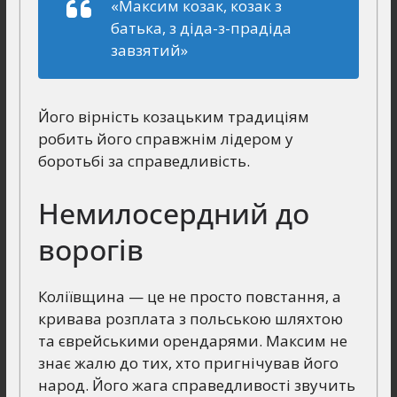
«Максим козак, козак з
батька, з діда-з-прадіда
завзятий»
Його вірність козацьким традиціям
робить його справжнім лідером у
боротьбі за справедливість.
Немилосердний до
ворогів
Коліївщина — це не просто повстання, а
кривава розплата з польською шляхтою
та єврейськими орендарями. Максим не
знає жалю до тих, хто пригнічував його
народ. Його жага справедливості звучить