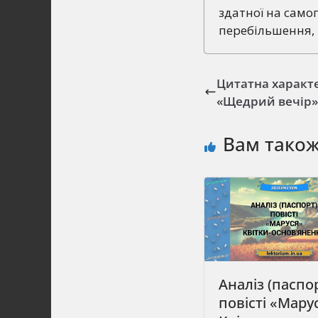
здатної на самоп
перебільшення, 
Цитатна характе
«Щедрий вечір»
Вам тако
Аналіз (паспо
повісті «Мару