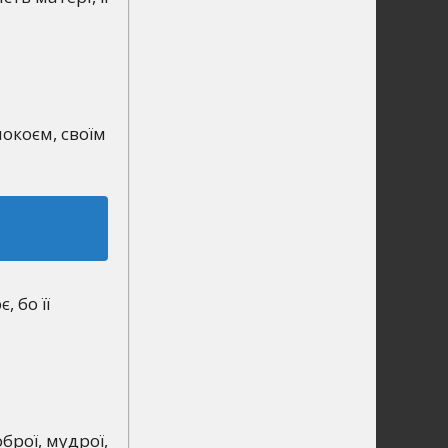
окоєм, своїм
 бо її
брої, мудрої,