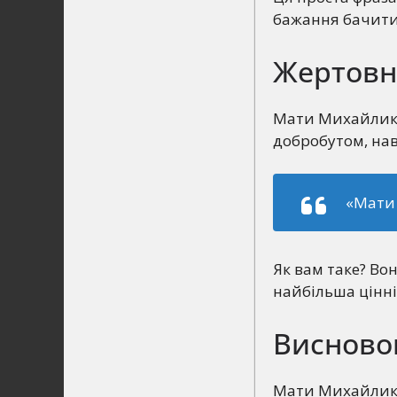
бажання бачити
Жертовн
Мати Михайлика 
добробутом, нав
«Мати 
Як вам таке? Вон
найбільша цінніс
Висново
Мати Михайлика 