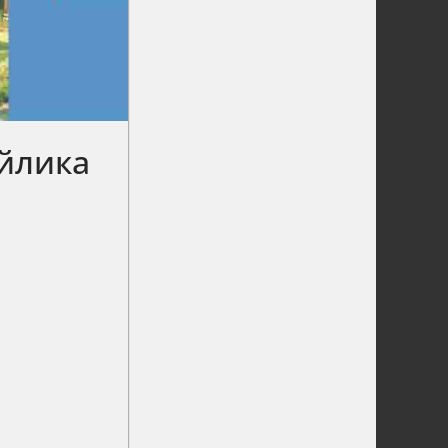
йлика