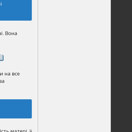
ї
і. Вона
и на все
ва
ть матері, її