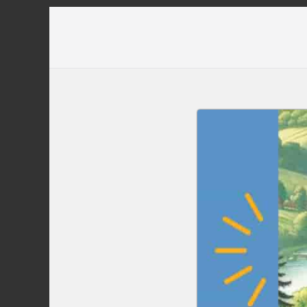
Перейти
до
вмісту