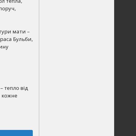
ол тепла,
поруч,
тури мати –
араса Бульби,
тину
 – тепло від
а кожне