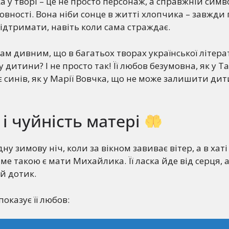
у творі – це не просто персонаж, а справжній симв
овності. Вона ніби сонце в житті хлопчика – завжди 
ідтримати, навіть коли сама страждає.
вам дивним, що в багатьох творах української літера
у дитини? І не просто так! Її любов безумовна, як у Т
 синів, як у Марії Вовчка, що не може залишити ди
 і чуйність матері
дну зимову ніч, коли за вікном завиває вітер, а в хаті
ме такою є мати Михайлика. Її ласка йде від серця, 
ий дотик.
показує її любов: