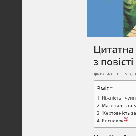
Цитатна
з повіст
Михайло Стельмах
,
Щ
Зміст
Ніжність і чуйн
Материнська му
Жертовність з
Висновок