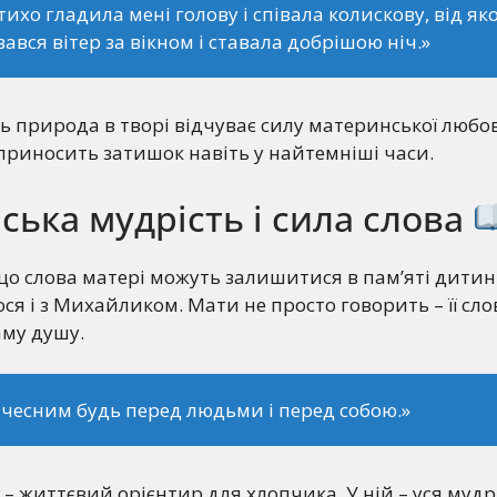
тихо гладила мені голову і співала колискову, від яко
ався вітер за вікном і ставала добрішою ніч.»
ть природа в творі відчуває силу материнської любов
 приносить затишок навіть у найтемніші часи.
ька мудрість і сила слова
що слова матері можуть залишитися в пам’яті дитин
ося і з Михайликом. Мати не просто говорить – її сло
аму душу.
 чесним будь перед людьми і перед собою.»
– життєвий орієнтир для хлопчика. У ній – уся мудріс