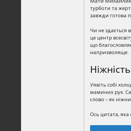
Мати Михайлика 
турботи та жерт
завжди готова п
Чи не здається 
це центр всесвіт
що благословляє
напризволяще.
Ніжність
Уявіть собі холо
маминих рук. Са
слово – як ніжн
Ось цитата, яка 