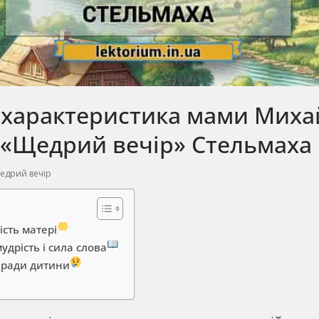
 характеристика мами Миха
і «Щедрий вечір» Стельмаха
едрий вечір
ість матері
дрість і сила слова
аради дитини