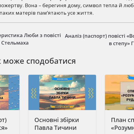
ожертву. Вона – берегиня дому, символ тепла й любов
таких матерів пам’ятають усе життя.
ристика Люби з повісті
Аналіз (паспорт) повісті «
 Стельмаха
в степу» 
ж може сподобатися
рт)
Основні збірки
План с
ся»
Павла Тичини
«Розум