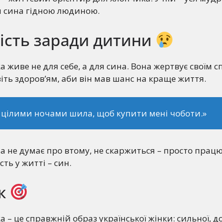
 сина гідною людиною.
ість заради дитини
живе не для себе, а для сина. Вона жертвує своїм сп
іть здоров’ям, аби він мав шанс на краще життя.
цілими ночами шила, щоб купити мені чоботи.»
а не думає про втому, не скаржиться – просто працює,
ть у житті – син.
к
– це справжній образ української жінки: сильної, до