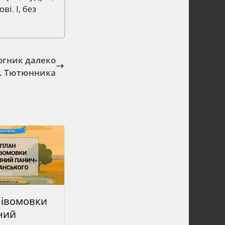
і. І, без
Вогник далеко
Г. Тютюнника
півомовки
ний