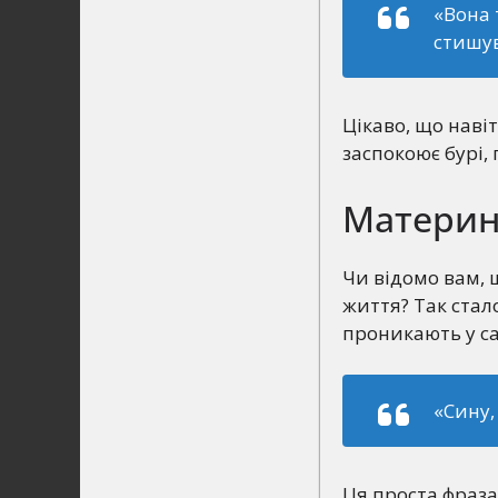
«Вона 
стишув
Цікаво, що наві
заспокоює бурі,
Материнс
Чи відомо вам, 
життя? Так стал
проникають у с
«Сину,
Ця проста фраза 