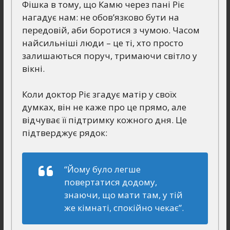
Фішка в тому, що Камю через пані Ріє
нагадує нам: не обов’язково бути на
передовій, аби боротися з чумою. Часом
найсильніші люди – це ті, хто просто
залишаються поруч, тримаючи світло у
вікні.
Коли доктор Ріє згадує матір у своїх
думках, він не каже про це прямо, але
відчуває її підтримку кожного дня. Це
підтверджує рядок:
“Йому було легше
повертатися додому,
знаючи, що мати там, у тій
же кімнаті, спокійно чекає”.