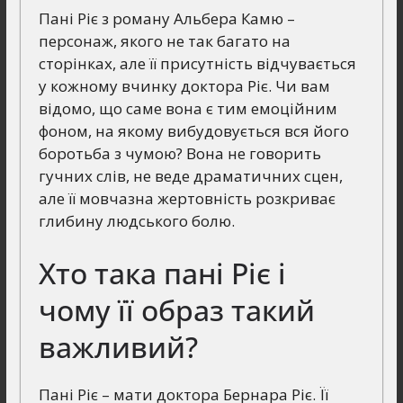
Пані Ріє з роману Альбера Камю –
персонаж, якого не так багато на
сторінках, але її присутність відчувається
у кожному вчинку доктора Ріє. Чи вам
відомо, що саме вона є тим емоційним
фоном, на якому вибудовується вся його
боротьба з чумою? Вона не говорить
гучних слів, не веде драматичних сцен,
але її мовчазна жертовність розкриває
глибину людського болю.
Хто така пані Ріє і
чому її образ такий
важливий?
Пані Ріє – мати доктора Бернара Ріє. Її