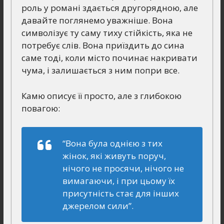
роль у романі здається другорядною, але
давайте поглянемо уважніше. Вона
символізує ту саму тиху стійкість, яка не
потребує слів. Вона приїздить до сина
саме тоді, коли місто починає накривати
чума, і залишається з ним попри все.
Камю описує її просто, але з глибокою
повагою:
“Вона була однією з тих
жінок, які живуть поруч,
нічого не просячи, нічого не
вимагаючи, і при цьому їх
присутність стає для інших
джерелом сили”.