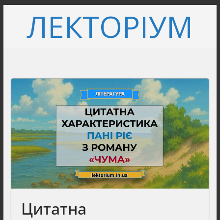
Перейти
ЛЕКТОРІУМ
до
вмісту
Цитатна