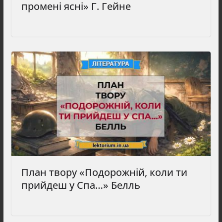
промені ясні» Г. Гейне
План твору «Подорожній, коли ти
прийдеш у Спа…» Белль