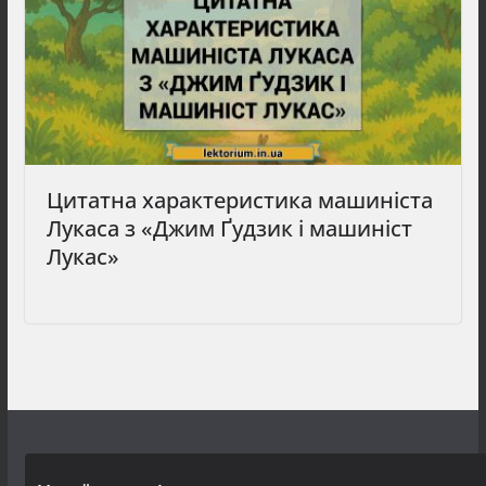
Цитатна характеристика машиніста
Лукаса з «Джим Ґудзик і машиніст
Лукас»