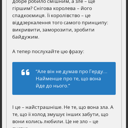
добре робило смішним, а зле – ще
гіршим? Снігова королева – його
спадкоємиця. Її королівство – це
віддзеркалення того самого принципу:
викривити, заморозити, зробити
байдужим.
А тепер послухайте цю фразу:
“Але він не думав про Герду…
Найменше про те, що вона
йде до нього.”
І це – найстрашніше. Не те, що вона зла. А
те, що її холод змушує інших забути, що
вони колись любили. Це не зло – це