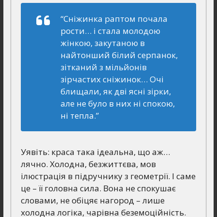
“Сніжинка раптом почала
рости… і стала молодою
жінкою, закутаною в
найтонший білий серпанок,
зітканий з мільйонів
зірчастих сніжинок… Очі
блищали, як дві ясні зірки,
але не було в них ні спокою,
ні тепла.”
Уявіть: краса така ідеальна, що аж…
лячно. Холодна, безжиттєва, мов
ілюстрація в підручнику з геометрії. І саме
це – її головна сила. Вона не спокушає
словами, не обіцяє нагород – лише
холодна логіка, чарівна беземоційність.