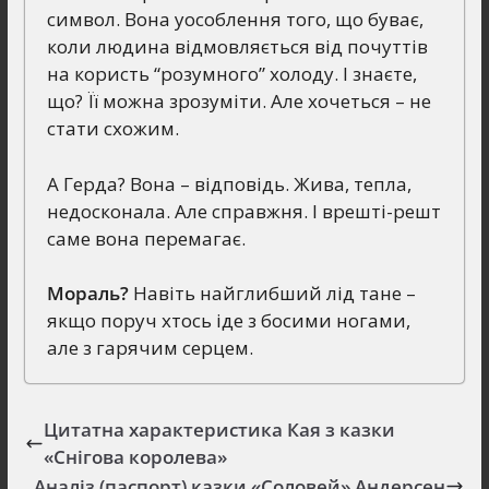
символ. Вона уособлення того, що буває,
коли людина відмовляється від почуттів
на користь “розумного” холоду. І знаєте,
що? Її можна зрозуміти. Але хочеться – не
стати схожим.
А Герда? Вона – відповідь. Жива, тепла,
недосконала. Але справжня. І врешті-решт
саме вона перемагає.
Мораль?
Навіть найглибший лід тане –
якщо поруч хтось іде з босими ногами,
але з гарячим серцем.
Цитатна характеристика Кая з казки
«Снігова королева»
Аналіз (паспорт) казки «Соловей» Андерсен