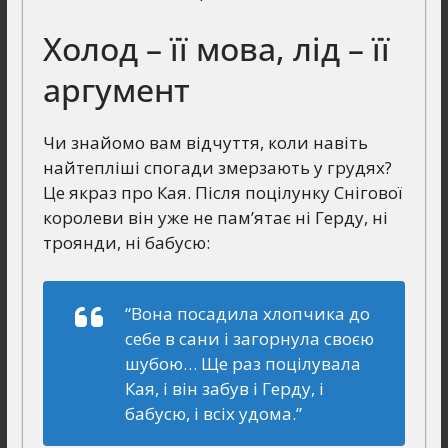
Холод – її мова, лід – її
аргумент
Чи знайомо вам відчуття, коли навіть
найтепліші спогади змерзають у грудях?
Це якраз про Кая. Після поцілунку Снігової
королеви він уже не пам’ятає ні Герду, ні
троянди, ні бабусю:
“Вона посадила хлопчика до
себе в сани і загорнула своєю
шубою… Ще раз поцілувала
Кая, і він забув і Герду, і
бабусю, і всіх удома.”