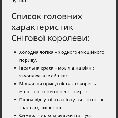
пустка.
Список головних
характеристик
Снігової королеви:
Холодна логіка
– жодного емоційного
пориву.
Ідеальна краса
– мов лід на вікні:
захоплює, але обпікає.
Мовчазна присутність
– говорить
мало, але кожен її жест – вирок.
Повна відсутність співчуття
– її світ не
знає сліз, лише сніг.
Символ чистоти без життя
– усе