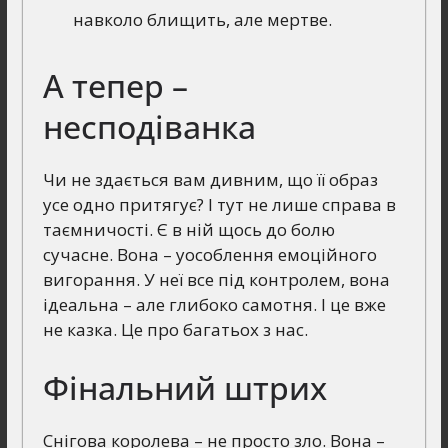
навколо блищить, але мертве.
А тепер –
несподіванка
Чи не здається вам дивним, що її образ
усе одно притягує? І тут не лише справа в
таємничості. Є в ній щось до болю
сучасне. Вона – уособлення емоційного
вигорання. У неї все під контролем, вона
ідеальна – але глибоко самотня. І це вже
не казка. Це про багатьох з нас.
Фінальний штрих
Снігова королева – не просто зло. Вона –