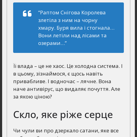
“Раптом Снігова Королева
злетіла з ним на чорну
хмару. Буря вила і стогнала…
Вони летіли над лісами та
озерами…”
Її влада – це не хаос. Це холодна система. І
в цьому, зізнаймося, є щось навіть
привабливе. І водночас – лячне. Вона
наче антивірус, що видаляє почуття. Але
за якою ціною?
Скло, яке ріже серце
Чи чули ви про дзеркало сатани, яке все