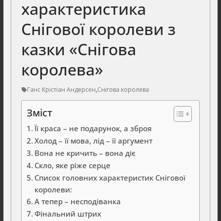
характеристика
Снігової королеви з
казки «Снігова
королева»
Ганс Крістіан Андерсен
,
Снігова королева
Зміст
Її краса – не подарунок, а зброя
Холод – її мова, лід – її аргумент
Вона не кричить – вона діє
Скло, яке ріже серце
Список головних характеристик Снігової
королеви:
А тепер – несподіванка
Фінальний штрих