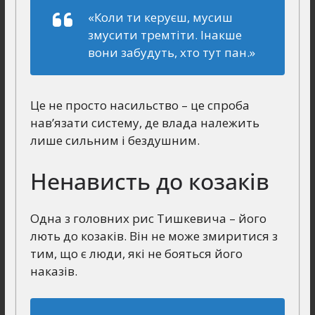
«Коли ти керуєш, мусиш
змусити тремтіти. Інакше
вони забудуть, хто тут пан.»
Це не просто насильство – це спроба
нав’язати систему, де влада належить
лише сильним і бездушним.
Ненависть до козаків
Одна з головних рис Тишкевича – його
лють до козаків. Він не може змиритися з
тим, що є люди, які не бояться його
наказів.