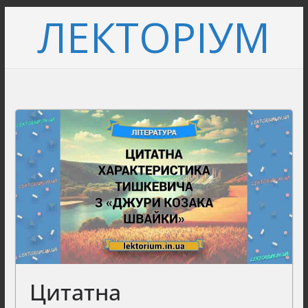
Перейти
ЛЕКТОРІУМ
до
вмісту
Цитатна