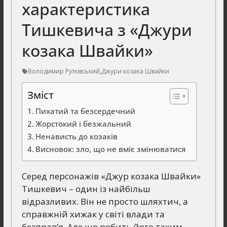
характеристика
Тишкевича з «Джури
козака Швайки»
Володимир Рутківський
,
Джури козака Швайки
Зміст
Пихатий та безсердечний
Жорстокий і безжальний
Ненависть до козаків
Висновок: зло, що не вміє змінюватися
Серед персонажів «Джур козака Швайки»
Тишкевич – один із найбільш
відразливих. Він не просто шляхтич, а
справжній хижак у світі влади та
безправ’я. Але що робить його таким