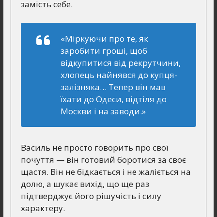
замість себе.
«Міркуючи про те, як
заробити гроші, щоб
відкупитися від рекрутчини,
хлопець найнявся до купця-
залізняка… Тепер він мав
їхати до Одеси, відтіля до
Москви і на заводи.»
Василь не просто говорить про свої
почуття — він готовий боротися за своє
щастя. Він не бідкається і не жаліється на
долю, а шукає вихід, що ще раз
підтверджує його рішучість і силу
характеру.