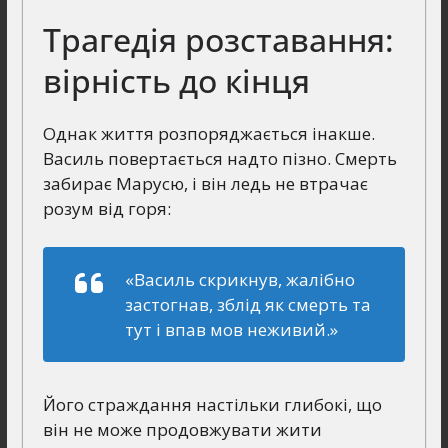
Трагедія розставання:
вірність до кінця
Однак життя розпоряджається інакше.
Василь повертається надто пізно. Смерть
забирає Марусю, і він ледь не втрачає
розум від горя:
«Василь скрикнув, жалібно
застогнав, зблід як смерть та
тут і впав мов неживий.»
Його страждання настільки глибокі, що
він не може продовжувати жити