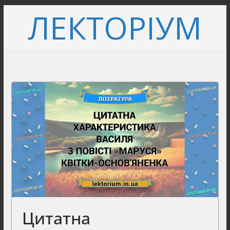
Перейти
ЛЕКТОРІУМ
до
вмісту
Цитатна