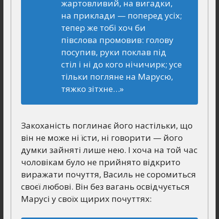
жартовливий, на вигадки,
на приклади — поперед усіх;
тепер же тобі хоч би
півслова промовив: голову
посупив, руки поклав під
стіл і ні до кого нічичирк; усе
тільки погляне на Марусю,
тяжко зітхне…»
Закоханість поглинає його настільки, що
він не може ні їсти, ні говорити — його
думки зайняті лише нею. І хоча на той час
чоловікам було не прийнято відкрито
виражати почуття, Василь не соромиться
своєї любові. Він без вагань освідчується
Марусі у своїх щирих почуттях: