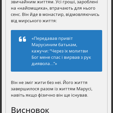
звичайним життям. Усі гроші, зароблені
на «найомщика», втрачають для нього
сенс. Він йде в монастир, відмовляючись
від мирського життя:
«Передавав привіт
Марусиним батькам,
кажучи: “Через їх молитви
Бог мене спас і вирвав з рук
диявола…”»
Він не зміг жити без неї. Його життя
завершилося разом із життям Марусі,
навіть якщо фізично він ще існував.
Висновок