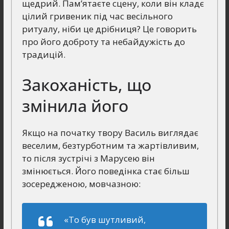
щедрий. Пам’ятаєте сцену, коли він кладє
цілий гривеник під час весільного
ритуалу, ніби це дрібниця? Це говорить
про його доброту та небайдужість до
традицій.
Закоханість, що
змінила його
Якщо на початку твору Василь виглядає
веселим, безтурботним та жартівливим,
то після зустрічі з Марусею він
змінюється. Його поведінка стає більш
зосередженою, мовчазною:
«То був шутливий,