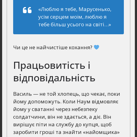
«Люблю я тебе, Марусенько,
усім серцем моїм, люблю я
тебе більш усього на світі…»
Чи це не найчистіше кохання?
Працьовитість і
відповідальність
Василь — не той хлопець, що чекає, поки
йому допоможуть. Коли Наум відмовляє
йому у сватанні через небезпеку
солдатчини, він не здається, а діє. Він
вирішує піти на службу до купця, щоб
заробити гроші та знайти «найомщика»