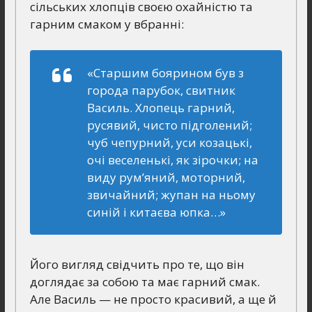
сільських хлопців своєю охайністю та
гарним смаком у вбранні:
«Старшим боярином був з
города парубок, свитник
Василь. Хлопець гарний,
русявий, чисто підголений;
чуб чепурний, уси козацькі,
очі веселенькі, як зірочки; на
виду рум’яний, моторний,
звичайний; жупан на ньому
синій і китаєва юпка…»
Його вигляд свідчить про те, що він
доглядає за собою та має гарний смак.
Але Василь — не просто красивий, а ще й