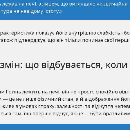
 лежав на печі, з лицем, що виглядало як звичайна
тура на невідому істоту.»
рактеристика показує його внутрішню слабкість і б
також підтверджує, що він тільки починає свої перші
змін: що відбувається, коли 
и Гринь лежить на печі, він не просто спокійно від
и — це не лише фізичний стан, а й відображення йо
 живе в умовах страху, залежності та відчуття непевн
ться сам, він вперше відчує, як це — бути вразливим