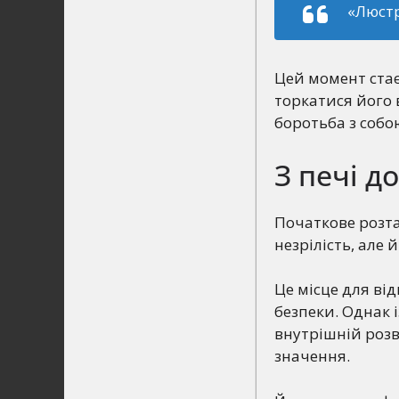
«Люстр
Цей момент стає
торкатися його 
боротьба з собою
З печі д
Початкове розта
незрілість, але
Це місце для від
безпеки. Однак 
внутрішній розв
значення.