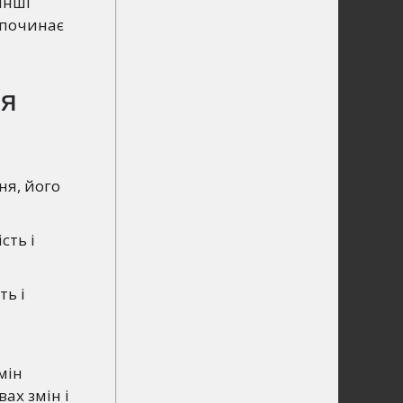
інші
 починає
ля
ня, його
сть і
ть і
мін
ах змін і