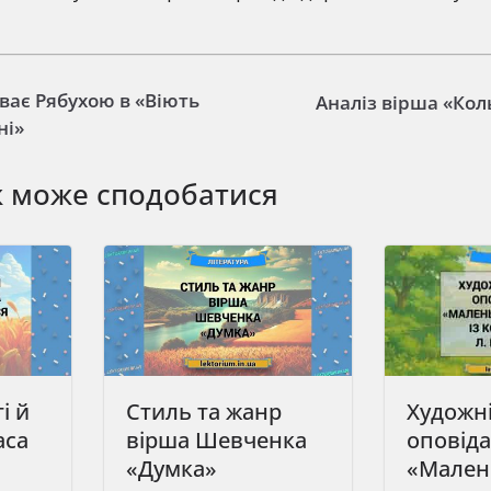
ває Рябухою в «Віють
Аналіз вірша «Кол
ні»
ж може сподобатися
і й
Стиль та жанр
Художні
аса
вірша Шевченка
оповід
«Думка»
«Мален