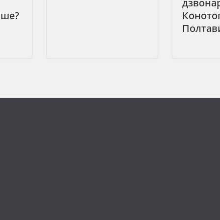
дзвонар
ьше?
Конотоп
Полтав