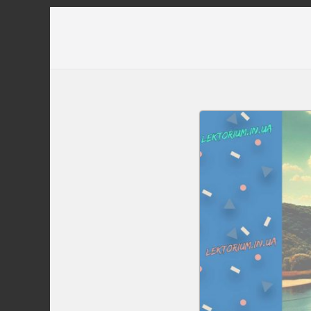
Перейти
до
вмісту