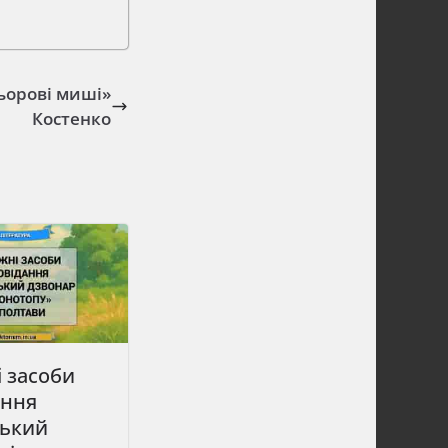
ьорові миші»
Костенко
 засоби
ання
ький