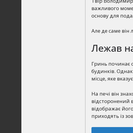
Твір Володимира
важливого момен
основу для пода
Але де саме він 
Лежав на
Гринь починає с
будинків. Однак 
місце, яке вказу
На печі він знах
відсторонений ві
відображає його 
приходять із зов