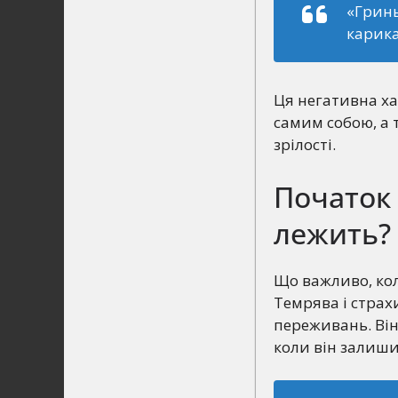
«Гринь
карика
Ця негативна ха
самим собою, а 
зрілості.
Початок 
лежить?
Що важливо, кол
Темрява і страх
переживань. Він
коли він залиши