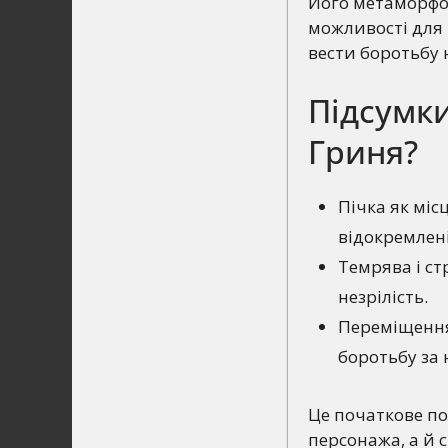
Його метаморфоз
можливості для 
вести боротьбу н
Підсумки
Гриня?
Пічка як міс
відокремлені
Темрява і ст
незрілість.
Переміщення 
боротьбу за 
Це початкове по
персонажа, а й 