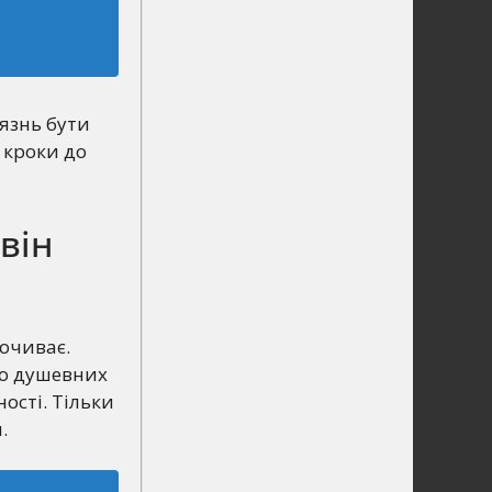
оязнь бути
 кроки до
він
почиває.
го душевних
ості. Тільки
.