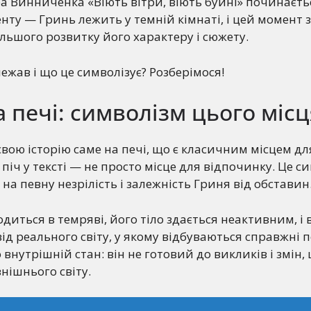
 Винниченка «Віють вітри, віють буйні» починаєтьс
ту — Гринь лежить у темній кімнаті, і цей момент 
льшого розвитку його характеру і сюжету.
лежав і що це символізує? Розберімося!
 печі: символізм цього місц
вою історію саме на печі, що є класичним місцем дл
піч у тексті — не просто місце для відпочинку. Це с
є на певну незрілість і залежність Гриня від обставин
одиться в темряві, його тіло здається неактивним, і 
д реального світу, у якому відбуваються справжні по
внутрішній стан: він не готовий до викликів і змін,
нішнього світу.