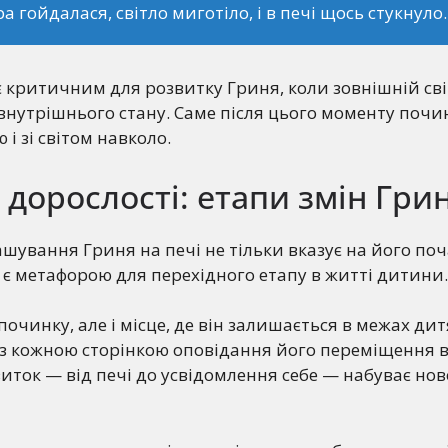
а гойдалася, світло миготіло, і в печі щось стукнуло
 критичним для розвитку Гриня, коли зовнішній св
внутрішнього стану. Саме після цього моменту почи
 і зі світом навколо.
о дорослості: етапи змін Гри
шування Гриня на печі не тільки вказує на його по
 й є метафорою для перехідного етапу в житті дитини.
починку, але і місце, де він залишається в межах дит
із кожною сторінкою оповідання його переміщення в 
иток — від печі до усвідомлення себе — набуває нов