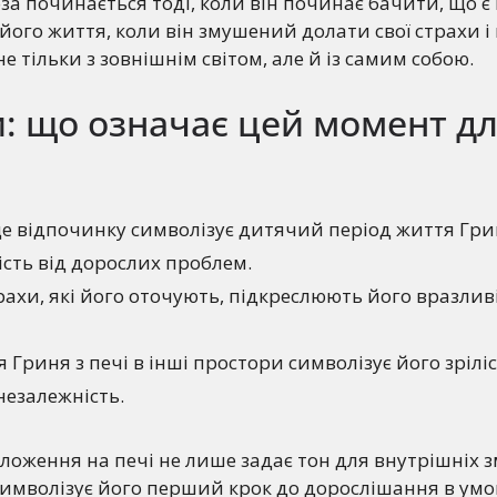
а починається тоді, коли він починає бачити, що є 
його життя, коли він змушений долати свої страхи і
е тільки з зовнішнім світом, але й із самим собою.
: що означає цей момент д
це відпочинку символізує дитячий період життя Гри
сть від дорослих проблем.
рахи, які його оточують, підкреслюють його вразливі
Гриня з печі в інші простори символізує його зріліс
незалежність.
ложення на печі не лише задає тон для внутрішніх з
символізує його перший крок до дорослішання в умов