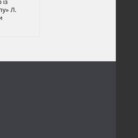
 із
у» Л.
и