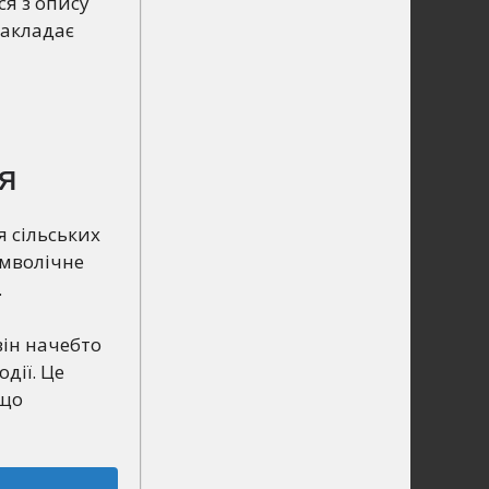
я з опису
закладає
я
я сільських
имволічне
.
він начебто
дії. Це
 що