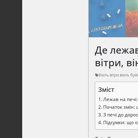
Де лежав
вітри, в
Віють вітри віють буй
Зміст
Лежав на печі:
Початок змін: 
З печі до доро
Підсумки: що 