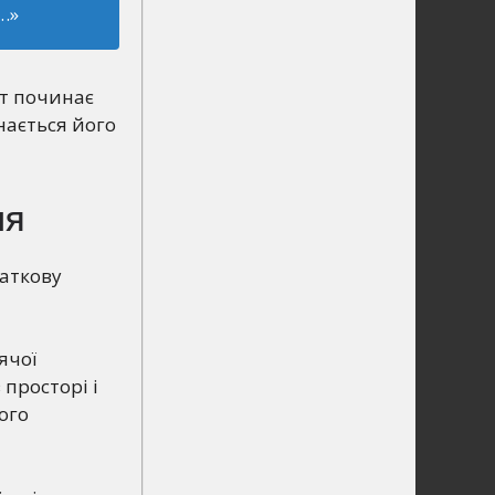
…»
іт починає
нається його
ня
чаткову
ячої
просторі і
ого