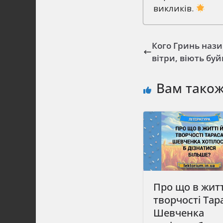
викликів.
Кого Гринь нази
вітри, віють буй
Вам тако
Про що в житт
творчості Тар
Шевченка