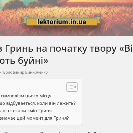
 Гринь на початку твору «В
іють буйні»
ні
,
Володимир Винниченко
 символізм цього місця
що відбувається, коли він лежить?
слості: етапи змін Гриня
означає цей момент для Гриня?