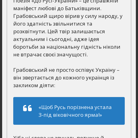
Поезія «До Русі-України» – це справжній
маніфест любові до Батьківщини.
Грабовський щиро вірив у силу народу, у
його здатність звільнитися та
розквітнути. Цей твір залишається
актуальним і сьогодні, адже ідея
боротьби за національну гідність ніколи
не втрачає своєї значущості.
Грабовський не просто оспівує Україну –
він звертається до кожного українця із
закликом діяти:
«Щоб Русь порізнена устала
З-під віковічного ярма!»
Хіба ці слова не звучать потужно й