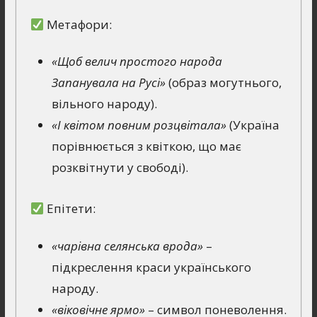
Метафори:
«Щоб велич простого народа
Запанувала на Русі»
(образ могутнього,
вільного народу).
«І квітом повним розцвітала»
(Україна
порівнюється з квіткою, що має
розквітнути у свободі).
Епітети:
«чарівна селянська врода»
–
підкреслення краси українського
народу.
«віковічне ярмо»
– символ поневолення.