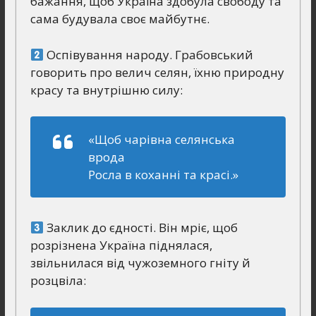
бажання, щоб Україна здобула свободу та
сама будувала своє майбутнє.
Оспівування народу. Грабовський
говорить про велич селян, їхню природну
красу та внутрішню силу:
«Щоб чарівна селянська
врода
Росла в коханні та красі.»
Заклик до єдності. Він мріє, щоб
розрізнена Україна піднялася,
звільнилася від чужоземного гніту й
розцвіла: