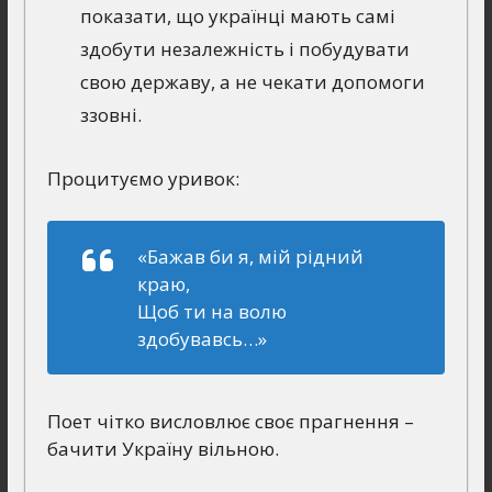
показати, що українці мають самі
здобути незалежність і побудувати
свою державу, а не чекати допомоги
ззовні.
Процитуємо уривок:
«Бажав би я, мій рідний
краю,
Щоб ти на волю
здобувавсь…»
Поет чітко висловлює своє прагнення –
бачити Україну вільною.