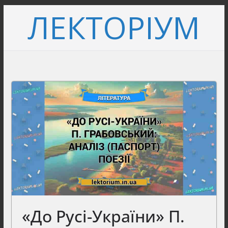
Перейти
ЛЕКТОРІУМ
до
вмісту
«До Русі-України» П.