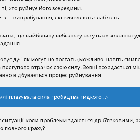
 ті, хто руйнує його зсередини.
уря – випробування, які виявляють слабкість.
азати, що найбільшу небезпеку несуть не зовнішні уд
ладання.
овує дуб як могутню постать (можливо, навіть симв
а поступово втрачає свою силу. Зовні все здається мі
авно відбувається процес руйнування.
емлі плазувала сила гробацтва гидкого…»
є ситуації, коли проблеми здаються дріб’язковими, 
о повного краху?