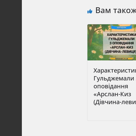
Вам тако
Характеристи
Гульджемали 
оповідання
«Арслан-Киз
(Дівчина-леви