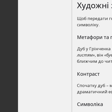
Художні 
Щоб передати го
символіку.
Метафори та п
Дуб у Грінченка 
листям»
, він
«бу
ближчим до чит
Контраст
Спочатку дуб – м
драматичний еф
Символіка