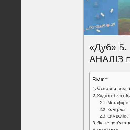
«Дуб» Б
АНАЛІЗ п
Зміст
Основна ідея п
Художні засоби
Метафори т
Контраст
Символіка
Як це пов’язан