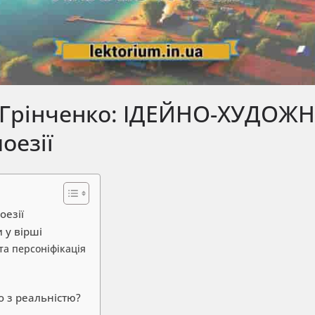
. Грінченко: ІДЕЙНО-ХУДОЖН
оезії
оезії
 у вірші
а персоніфікація
о з реальністю?