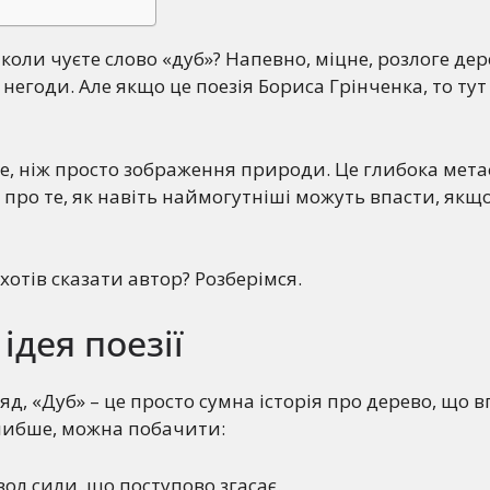
коли чуєте слово «дуб»? Напевно, міцне, розлоге дер
ні негоди. Але якщо це поезія Бориса Грінченка, то тут
ше, ніж просто зображення природи. Це глибока мет
у, про те, як навіть наймогутніші можуть впасти, якщ
хотів сказати автор? Розберімся.
ідея поезії
д, «Дуб» – це просто сумна історія про дерево, що в
либше, можна побачити:
ол сили, що поступово згасає.