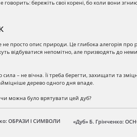
е говорить: бережіть свої корені, бо коли вони згни
к
це не просто опис природи. Це глибока алегорія про 
жуть відбуватися непомітно, але призводять до нем
 сила – не вічна. Її треба берегти, захищати та змі
айміцніше дерево одного дня впаде.
, чи можна було врятувати цей дуб?
нко: ОБРАЗИ І СИМВОЛИ
«Дуб» Б. Грінченко: О