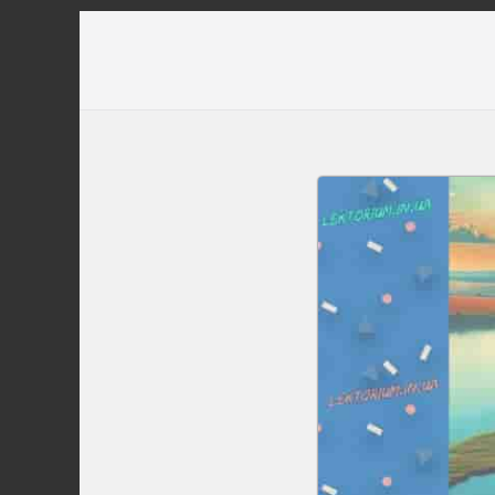
Перейти
до
вмісту