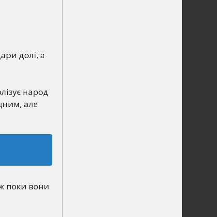
ари долі, а
олізує народ
цним, але
аж поки вони