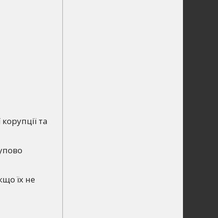
 корупції та
упово
кщо їх не