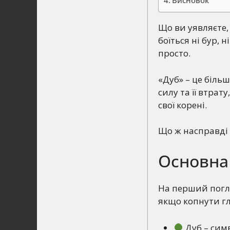
Висновок
Що ви уявляєте, 
боїться ні бур, 
просто.
«Дуб» – це біль
силу та її втрат
свої корені.
Що ж насправді 
Основна 
На перший погля
якщо копнути г
Дуб – симв