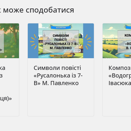
ж може сподобатися
ка
Символи повісті
Компози
з
«Русалонька із 7-
«Водогр
В» М. Павленко
Івасюк
ця)»