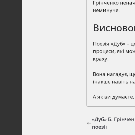
Грінченко ненач
неминуче.
Висново
Поезія «Дуб» – 
процеси, які мо
краху.
Вона нагадує, що
інакше навіть н
А як ви думаєте
«Дуб» Б. Грінче
поезії