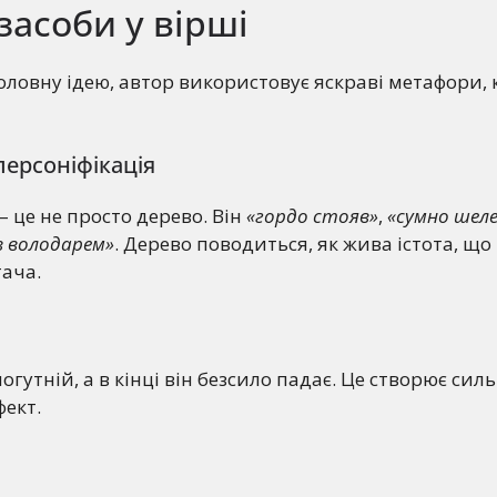
засоби у вірші
ловну ідею, автор використовує яскраві метафори, 
ерсоніфікація
– це не просто дерево. Він
«гордо стояв»
,
«сумно шел
в володарем»
. Дерево поводиться, як жива істота, що
ача.
огутній, а в кінці він безсило падає. Це створює сил
ект.