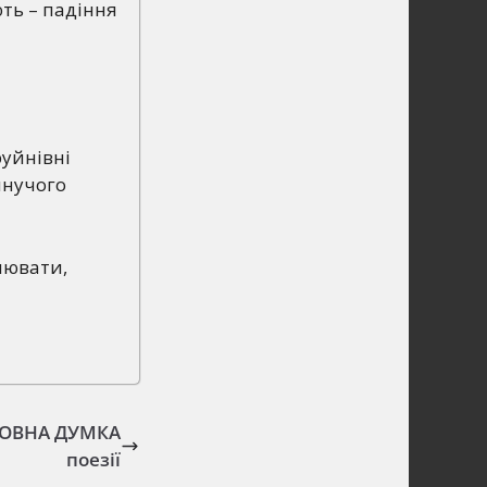
ють – падіння
руйнівні
инучого
цнювати,
СНОВНА ДУМКА
поезії