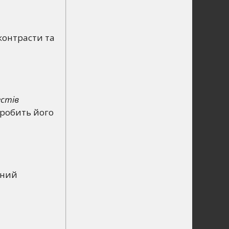
контрасти та
естів
 робить його
ьний