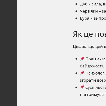
Дуб – сила, 
Черв’яки – з
Буря – випро
Як це по
Цікаво, що цей 
Політика: 
байдужості.
Психологі
згорати всер
Суспільств
підтримуват