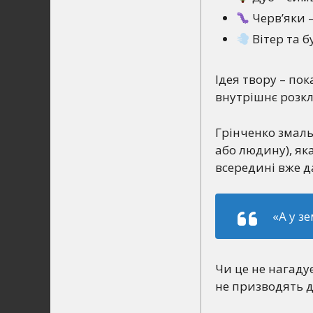
Черв’яки –
Вітер та б
Ідея твору – пок
внутрішнє розк
Грінченко змаль
або людину), як
всередині вже д
«А у з
Чи це не нагаду
не призводять д