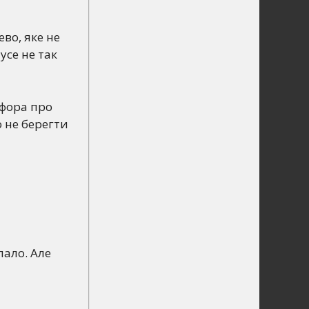
ево, яке не
 усе не так
афора про
о не берегти
пало. Але