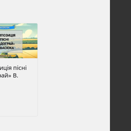
ція пісні
ай» В.
а