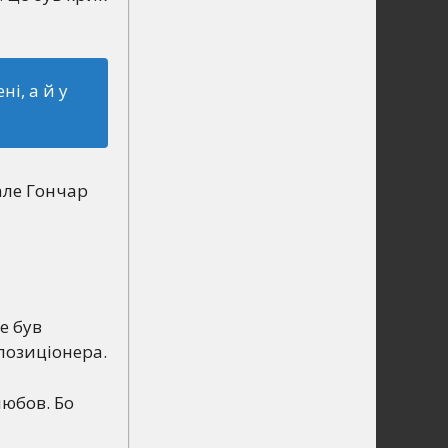
і, а й у
але Гончар
е був
позиціонера.
любов. Бо