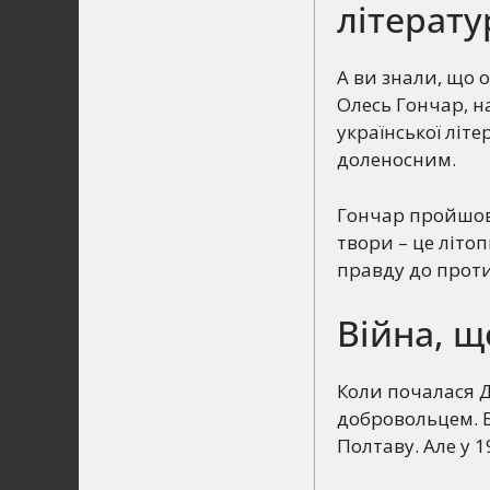
літерат
А ви знали, що 
Олесь Гончар, н
української літе
доленосним.
Гончар пройшов 
твори – це літоп
правду до проти
Війна, щ
Коли почалася Д
добровольцем. Б
Полтаву. Але у 