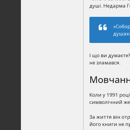
душі. Недарма 
«Собор
душах»
І що ви думаєте
не зламався.
Мовчання
Коли у 1991 році
символічний жес
За життя він от
його книги не п