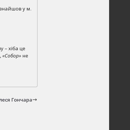
 знайшов у м.
у – хіба це
,
«Собор»
не
леся Гончара