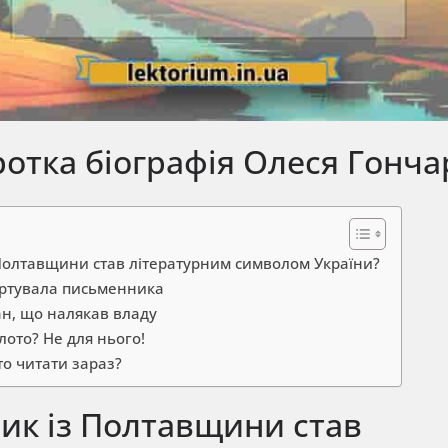
отка біографія Олеся Гонча
 Полтавщини став літературним символом України?
артувала письменника
ан, що налякав владу
ото? Не для нього!
то читати зараз?
ик із Полтавщини став