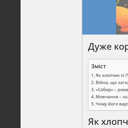
Дуже кор
Зміст
Як хлопчик із
Війна, що заг
«Собор» – ром
Мовчання – зол
Чому його вар
Як хлопч