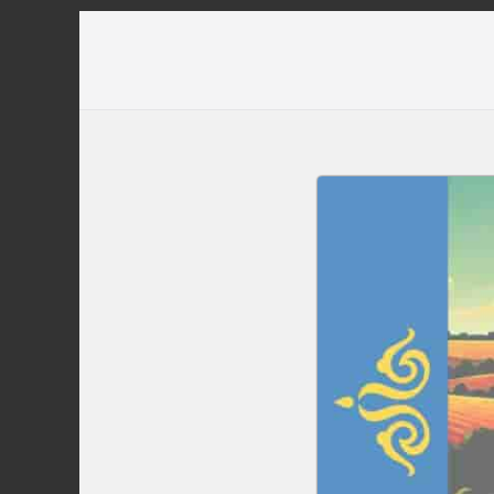
Перейти
до
вмісту