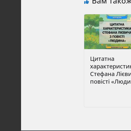
Вам тако
Цитатна
характеристи
Стефана Лієви
повісті «Люд