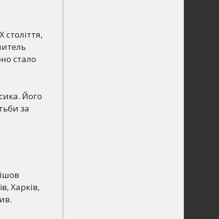
 століття,
читель
оно стало
сика. Його
отьби за
пішов
, Харків,
ив.