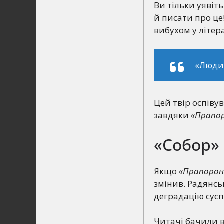
Ви тільки уявіть
й писати про це
вибухом у літера
«Людин
Цей твір оспівув
завдяки
«Прапо
«Собор» 
Якщо
«Прапорон
змінив. Радянсь
деградацію сусп
Читачі бачили в