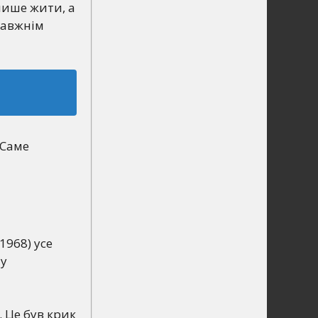
 лише жити, а
равжнім
 Саме
1968) усе
ну
. Це був крик