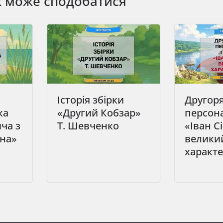
ж може сподобатися
Історія збірки
Другоря
ка
«Другий Кобзар»
персона
ча з
Т. Шевченко
«Іван С
ина»
велики
характ