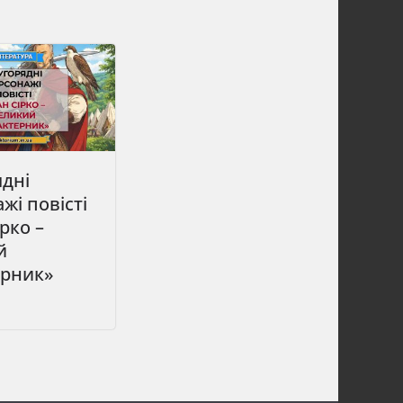
дні
жі повісті
ірко –
й
ерник»