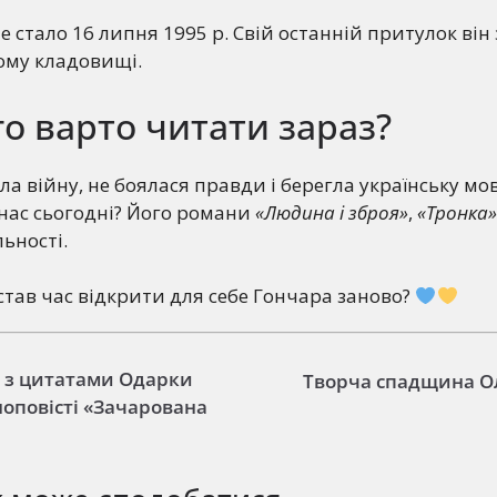
е стало 16 липня 1995 р. Свій останній притулок він
ому кладовищі.
о варто читати зараз?
а війну, не боялася правди і берегла українську мов
нас сьогодні? Його романи
«Людина і зброя»
,
«Тронка»
ьності.
став час відкрити для себе Гончара заново?
 з цитатами Одарки
Творча спадщина О
ноповісті «Зачарована