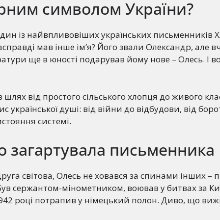
урним символом України?
один із найвпливовіших українських письменників ХХ
асправді мав інше ім’я? Його звали Олександр, але в
ратури ще в юності подарував йому нове – Олесь. І в
шлях від простого сільського хлопця до живого кла
ис української душі: від війни до відбудови, від бор
стояння системі.
о загартувала письменника
руга світова, Олесь не ховався за спинами інших – 
ув сержантом-мінометником, воював у битвах за Київ
1942 році потрапив у німецький полон. Диво, що виж