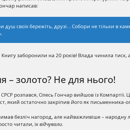
Гончар написав:
и душ своїх бережіть, друзі… Собори не тільки в камен
.
? Книгу заборонили на 20 років! Влада чинила тиск, 
 – золото? Не для нього!
 СРСР розпався, Олесь Гончар вийшов із Компартії. Ц
т, який остаточно закріпив його як письменника-о
римав безліч нагород, але найважливіше – народну 
росто читали, їх
відчували
.