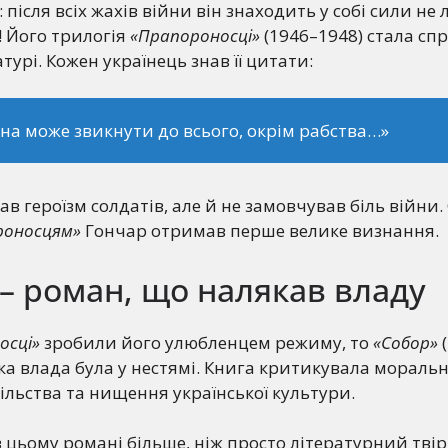
: після всіх жахів війни він знаходить у собі сили не
! Його трилогія
«Прапороносці»
(1946–1948) стала сп
турі. Кожен українець знав її цитати:
а може звикнути до всього, окрім рабства…»
ав героїзм солдатів, але й не замовчував біль війни.
роносцям»
Гончар отримав перше велике визнання.
– роман, що налякав владу
осці»
зробили його улюбленцем режиму, то
«Собор»
(
ка влада була у нестямі. Книга критикувала мораль
ільства та нищення української культури.
 цьому романі більше, ніж просто літературний твір