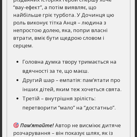
“вау-ефект”, а потім виявляє, що
найбільше гріє турбота. У Дочинця цю
роль виконує тітка Анця – людина з
непростою долею, яка, попри власні
втрати, вміє бути щедрою словом і
серцем.
Головна думка твору тримається на
вдячності за те, що маєш.
Другий шар – емпатія: пам’ятати про
інших дітей, яким теж хочеться свята.
Третій – внутрішня зрілість:
перетворити “мало” на “достатньо”.
Пам’ятайте!
Автор не висміює дитяче
розчарування – він показує шлях, як із