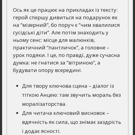
Ось як це працює на прикладах із тексту:
герой спершу дивиться на подарунок як
на “мізерний”, бо поруч є “чим хвалилися
сусідські діти”. Але потім знаходить у
ньому сенс: місце для малюнків,
практичний “пантличок”, а головне –
урок подяки. І це, по правді, дуже сучасна
думка: не гнатися за “вітриною”, а
будувати опору всередині.
Для твору ключова сцена – діалог із
тіткою Анцею: там звучить мораль без
моралізаторства.
Для читача ключовий висновок –
вдячність як сила, що знімає заздрість
і додає ясності.