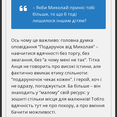
– Якби Миколай приніс тобі
більше, то що б тоді
лишилося іншим дітям?
Ось чому це важливо: головна думка
оповідання “Подарунок від Миколая” –
навчитися вдячності без торгу, без
змагання, без “а чому мені не так”. Тітка
Анця не говорить про високі істини, але
фактично вмикає етику спільноти:
“подаруночок чекає кожен”. І герой, хоч і
не одразу, погоджується. Ба більше – він
знаходить у “малому” свій ресурс: у
зошиті стільки місця для малюнків! Тобто
вдячність тут не про покору, а про вміння
бачити можливості.