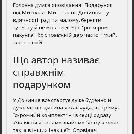
Головна думка оповідання “Подарунок
від Миколая” Мирослава Дочинця – у
вдячності: радіти малому, берегти
турботу й не міряти добро “розміром
пакунка”, бо справжній дар часто тихий,
але точний.
Що автор називає
справжнім
подарунком
У Дочинця все стартує дуже буденно й
дуже чесно: дитина чекає чуда, а отримує
“скромний комплект” – і в серці одразу
з’являється те саме знайоме “чому в мене
так, а в інших інакше?”. Оповідач