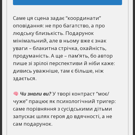
Саме ця сцена задає “координати”
оповідання: не про багатство, а про
людську близькість. Подарунок
мінімальний, але в ньому вже є знак
уваги – блакитна стрічка, охайність,
продуманість. А ще – пам’ять, бо автор
пише зі зрілої перспективи й ніби каже:
дивись уважніше, там є більше, ніж
здається.
Чи знали ви?
У творі контраст “моє/
чуже” працює як психологічний тригер:
саме порівняння з сусідськими дітьми
запускає шлях героя до вдячності, а не
сам подарунок.