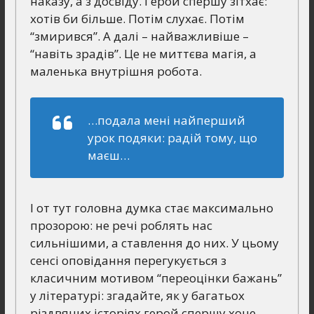
наказу, а з досвіду. Герой спершу зітхає:
хотів би більше. Потім слухає. Потім
“змирився”. А далі – найважливіше –
“навіть зрадів”. Це не миттєва магія, а
маленька внутрішня робота.
…подала мені найперший
урок подяки: радій тому, що
маєш…
І от тут головна думка стає максимально
прозорою: не речі роблять нас
сильнішими, а ставлення до них. У цьому
сенсі оповідання перегукується з
класичним мотивом “переоцінки бажань”
у літературі: згадайте, як у багатьох
різдвяних історіях герой спершу хоче