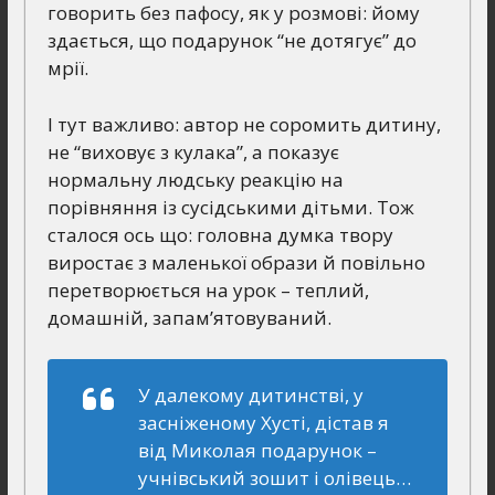
говорить без пафосу, як у розмові: йому
здається, що подарунок “не дотягує” до
мрії.
І тут важливо: автор не соромить дитину,
не “виховує з кулака”, а показує
нормальну людську реакцію на
порівняння із сусідськими дітьми. Тож
сталося ось що: головна думка твору
виростає з маленької образи й повільно
перетворюється на урок – теплий,
домашній, запам’ятовуваний.
У далекому дитинстві, у
засніженому Хусті, дістав я
від Миколая подарунок –
учнівський зошит і олівець…