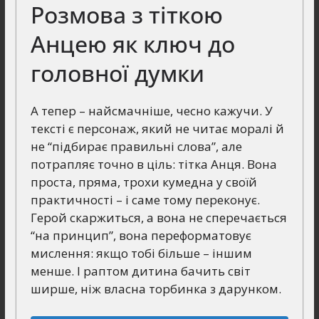
Розмова з тіткою
Анцею як ключ до
головної думки
А тепер – найсмачніше, чесно кажучи. У
тексті є персонаж, який не читає моралі й
не “підбирає правильні слова”, але
потрапляє точно в ціль: тітка Анця. Вона
проста, пряма, трохи кумедна у своїй
практичності – і саме тому переконує.
Герой скаржиться, а вона не сперечається
“на принцип”, вона переформатовує
мислення: якщо тобі більше – іншим
менше. І раптом дитина бачить світ
ширше, ніж власна торбинка з дарунком.