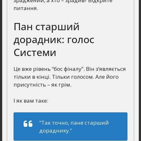
зраджений, а хто – зрадив? Відкрите
питання.
Пан старший
дорадник: голос
Системи
Це вже рівень “бос фіналу”. Він з’являється
тільки в кінці. Тільки голосом. Але його
присутність – як грім.
І як вам таке:
“Так точно, пане старший
дораднику.”