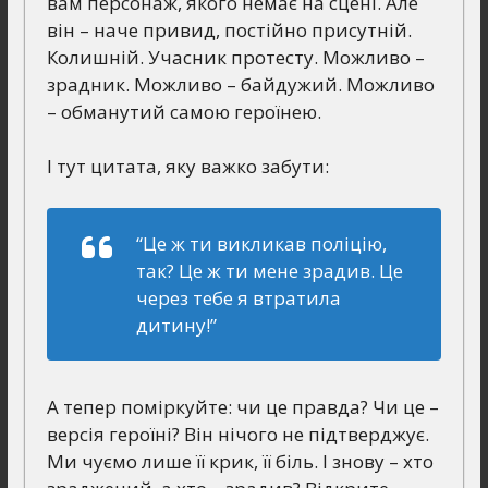
вам персонаж, якого немає на сцені. Але
він – наче привид, постійно присутній.
Колишній. Учасник протесту. Можливо –
зрадник. Можливо – байдужий. Можливо
– обманутий самою героїнею.
І тут цитата, яку важко забути:
“Це ж ти викликав поліцію,
так? Це ж ти мене зрадив. Це
через тебе я втратила
дитину!”
А тепер поміркуйте: чи це правда? Чи це –
версія героїні? Він нічого не підтверджує.
Ми чуємо лише її крик, її біль. І знову – хто