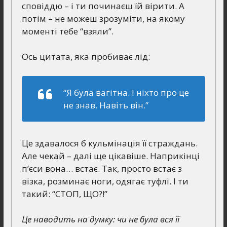
сповіддю – і ти починаєш їй вірити. А
потім – не можеш зрозуміти, на якому
моменті тебе “взяли”.
Ось цитата, яка пробиває лід:
“Я була вагітна. І ніхто про це
не знав. Навіть він.”
Це здавалося б кульмінація її страждань.
Але чекай – далі ще цікавіше. Наприкінці
п’єси вона… встає. Так, просто встає з
візка, розминає ноги, одягає туфлі. І ти
такий: “СТОП, ЩО?!”
Це наводить на думку: чи не була вся її