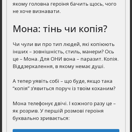
якому головна героїня бачить щось, чого
не хоче визнавати.
Мона: тінь чи копія?
Чи чули ви про тип людей, які копіюють
інших – зовнішність, стиль, манери? Ось
це – Мона. Для ОНИ вона – паразит. Копія.
Віддзеркалення, в якому немає душі.
А тепер уявіть собі – що буде, якщо така
“копія” з’явиться поруч із твоїм коханим?
Мона телефонує двічі. І кожного разу це –
як розрив. У першій розмові героїня
буквально зривається: