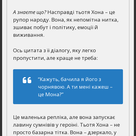
А знаєте що?
Насправді тьотя Хона – це
рупор народу. Вона, як непомітна нитка,
зшиває побут і політику, емоції й
виживання.
Ось цитата з її діалогу, яку легко
пропустити, але краще не треба:
“Кажуть, бачила я його з
чорнявою. А ти мені кажеш –
це Мона?”
Це маленька репліка, але вона запускає
лавину сумнівів у героїні. Тьотя Хона – не
просто базарна тітка. Вона – дзеркало, у