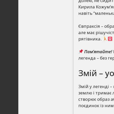
долею, не сидит
Кирила Кожум’як
навіть “маленьк
Євпраксія – обра
але має рішучіс
рятівника.
Пам’ятайте!
легенда – без ге
Змій – у
Змій у легенді 
землю і тримає л
створює образ а
поєдинок із ним 