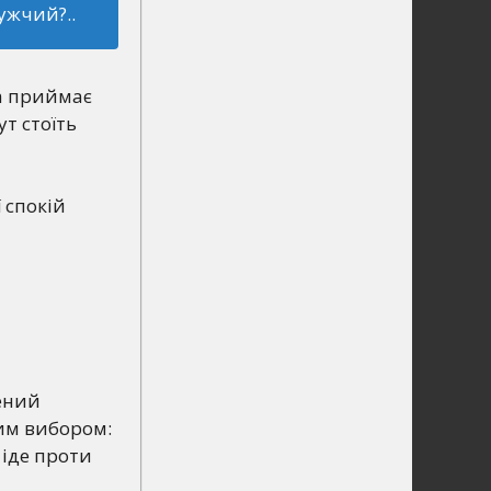
ужчий?..
на приймає
ут стоїть
 спокій
шений
ним вибором:
 іде проти