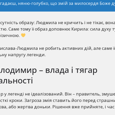
 гадаєш, няню-голубко, що змій за милосердя Боже д
я сутність образу: Людмила не кричить і не тікає, во
стю. Саме тому її образ доповнює Кирила: сила духу т
фізичною.
ислава-Людмила не робить активних дій, але саме її
ьну напругу легенди.
лодимир – влада і тягар
альності
 у легенді не ідеалізований. Він – правитель, зму
ткі кроки. Загроза змія ставить його перед страш
єва, або жертва доньки. Рішення вже прийняте, і час