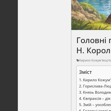
Головні 
Н. Коро
Кирило Кожум'яка
,
На
Зміст
Кирило Кожум’
Горислава-Людм
Князь Володими
Євпраксія – ді
Змій – уособле
Головні герої в