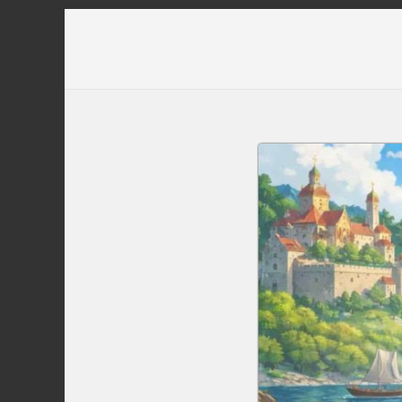
Перейти
до
вмісту