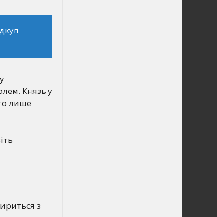
ідкуп
у
олем. Князь у
то лише
іть
мириться з