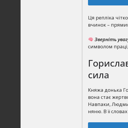
Ця репліка чітко
вчинок – прямий
Зверніть уваг
символом праці,
Горислав
сила
Княжа донька Г
вона стає жертво
Навпаки, Людмил
няню. В її слова