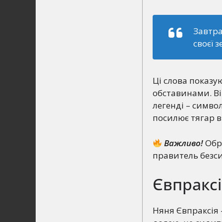
Завтра
своєї з
Ці слова показу
обставинами. Він
легенді – симво
посилює тягар в
Важливо!
Обра
правитель безси
Євпраксі
Няня Євпраксія 