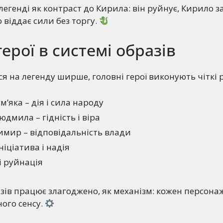
легенді як контраст до Кирила: він руйнує, Кирило з
 віддає сили без торгу.
герої в системі образів
 на легенду ширше, головні герої виконують чіткі р
’яка – дія і сила народу
дмила – гідність і віра
имир – відповідальність влади
ніціатива і надія
 і руйнація
зів працює злагоджено, як механізм: кожен персона
ного сенсу.