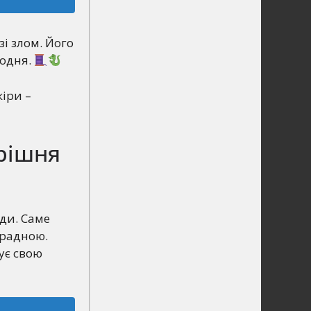
зі злом. Його
щодня.
іри –
трішня
ди. Саме
орадною.
ує свою