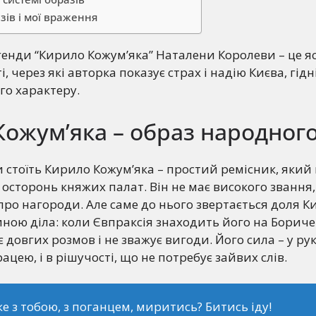
зів і мої враження
егенди “Кирило Кожум’яка” Наталени Королеви – це яс
і, через які авторка показує страх і надію Києва, гі
го характеру.
ожум’яка – образ народного
и стоїть Кирило Кожум’яка – простий ремісник, який 
осторонь княжих палат. Він не має високого звання,
 про нагороди. Але саме до нього звертається доля К
ою діла: коли Євпраксія знаходить його на Боричев
 довгих розмов і не зважує вигоди. Його сила – у рук
цею, і в рішучості, що не потребує зайвих слів.
же з тобою, з поганцем, миритись? Битись іду!