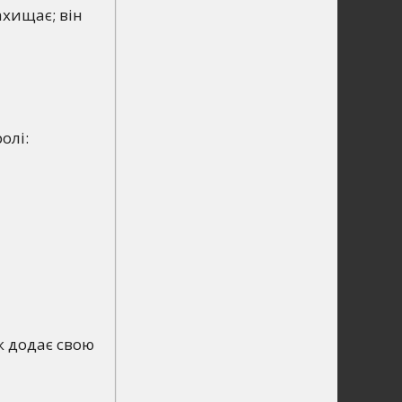
ахищає; він
олі:
ж додає свою