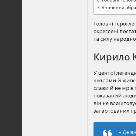
Значення обра
Головні герої л
окреслені постат
та силу народно
Кирило К
У центрі легенд
шкірами й живе 
слави й не мріє
показаний людин
він не влаштовує
загартованих пра
– Де в