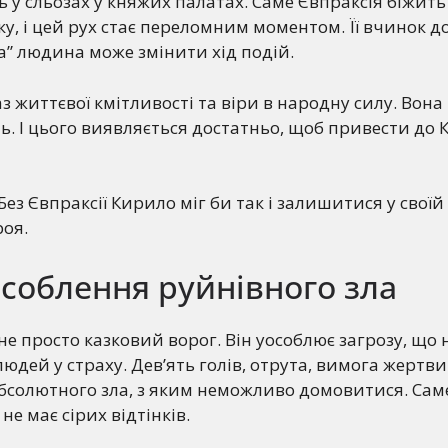
ь у сльозах у княжих палатах. Саме Євпраксія біжит
у, і цей рух стає переломним моментом. Її вчинок д
а” людина може змінити хід подій.
з життєвої кмітливості та віри в народну силу. Вона 
ть. І цього виявляється достатньо, щоб привести до 
Без Євпраксії Кирило міг би так і залишитися у своїй
роя.
особлення руйнівного зла
– не просто казковий ворог. Він уособлює загрозу, щ
юдей у страху. Дев’ять голів, отрута, вимога жертви 
бсолютного зла, з яким неможливо домовитися. Сам
не має сірих відтінків.