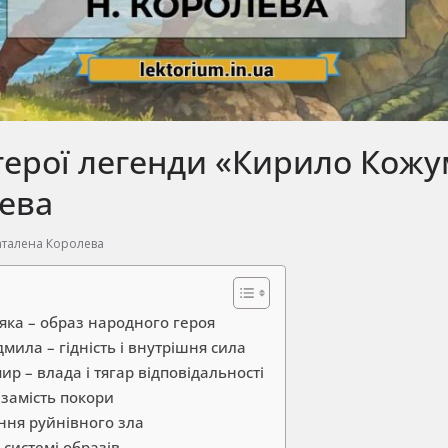
герої легенди «Кирило Кожу
лева
талена Королева
яка – образ народного героя
ила – гідність і внутрішня сила
р – влада і тягар відповідальності
я замість покори
ння руйнівного зла
 системі образів