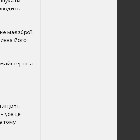
ь шукати
оводить:
не має зброї,
Києва його
 майстерні, а
о нищить
– усе це
е тому