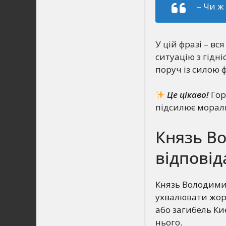
– Чи ж
У цій фразі – вс
ситуацію з гідні
поруч із силою 
Це цікаво!
Гор
підсилює морал
Князь Во
відповід
Князь Володимир
ухвалювати жорс
або загибель Ки
нього.