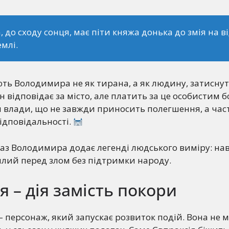
, до сходу сонця, має піти княжа донька до змія на в
емлі.
ють Володимира не як тирана, а як людину, затиснут
 відповідає за місто, але платить за це особистим б
л влади, що не завжди приносить полегшення, а час
ідповідальності.
з Володимира додає легенді людського виміру: нав
лий перед злом без підтримки народу.
я – дія замість покори
– персонаж, який запускає розвиток подій. Вона не 