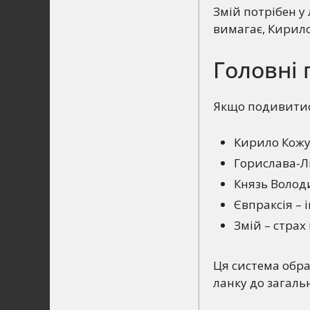
Змій потрібен у 
вимагає, Кирило
Головні 
Якщо подивитися
Кирило Кожум
Горислава-Лю
Князь Волод
Євпраксія – і
Змій – страх
Ця система обра
ланку до загаль