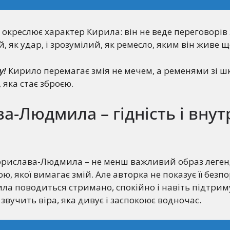
 окреслює характер Кирила: він не веде переговорів 
, як удар, і зрозумілий, як ремесло, яким він живе 
у!
Кирило перемагає змія не мечем, а ременями зі шк
 яка стає зброєю.
а-Людмила – гідність і вну
орислава-Людмила – не менш важливий образ леген
ю, якої вимагає змій. Але авторка не показує її безп
а поводиться стримано, спокійно і навіть підтрим
х звучить віра, яка дивує і заспокоює водночас.