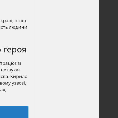
краві, чітко
дність людини
 героя
працює зі
 не шукає
иєва. Кирило
ому узвозі,
ах,