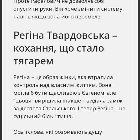
Проте Рафалович не дозволяє собі
опустити руки. Він хоче змінити систему,
навіть якщо вона його перемеле.
Регіна Твардовська –
кохання, що стало
тягарем
Регіна – це образ жінки, яка втратила
контроль над власним життям. Вона
могла б бути щасливою з Євгеном, але
“цьоця” вирішила інакше – видала заміж
за деспота Стальського. І тепер Регіна – це
суцільний біль і тиша.
Ось її слова, які розривають душу: