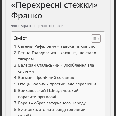
«Перехресні стежки»
Франко
Іван Франко
,
Перехресні стежки
Зміст
Євгеній Рафалович – адвокат із совістю
Регіна Твардовська – кохання, що стало
тягарем
Валеріан Стальський – уособлення зла
системи
Вагман – іронічний союзник
Отець Зварич – простий, але справжній
Брикальський і Шнадельський –
паразити при владі
Баран – образ затурканого народу
Висновки: хто насправді головний
герой?