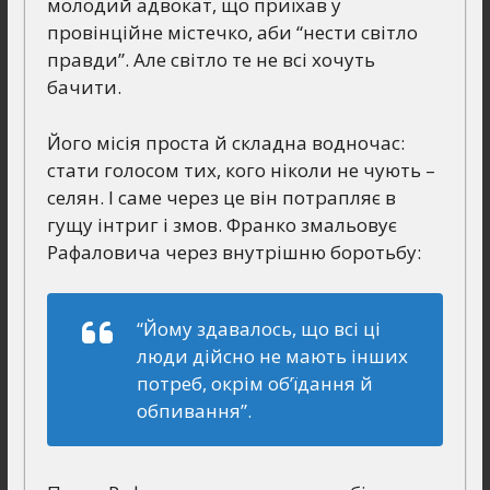
молодий адвокат, що приїхав у
провінційне містечко, аби “нести світло
правди”. Але світло те не всі хочуть
бачити.
Його місія проста й складна водночас:
стати голосом тих, кого ніколи не чують –
селян. І саме через це він потрапляє в
гущу інтриг і змов. Франко змальовує
Рафаловича через внутрішню боротьбу:
“Йому здавалось, що всі ці
люди дійсно не мають інших
потреб, окрім об’їдання й
обпивання”.