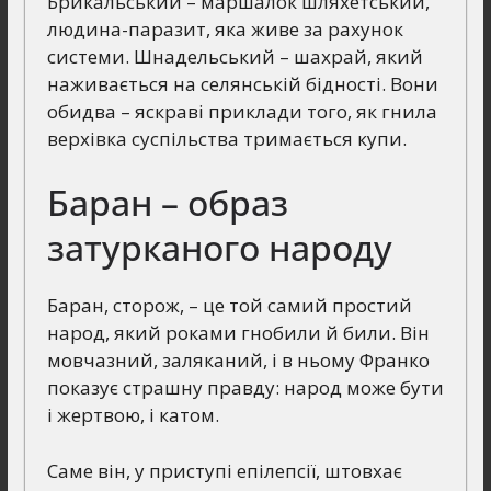
Брикальський – маршалок шляхетський,
людина-паразит, яка живе за рахунок
системи. Шнадельський – шахрай, який
наживається на селянській бідності. Вони
обидва – яскраві приклади того, як гнила
верхівка суспільства тримається купи.
Баран – образ
затурканого народу
Баран, сторож, – це той самий простий
народ, який роками гнобили й били. Він
мовчазний, заляканий, і в ньому Франко
показує страшну правду: народ може бути
і жертвою, і катом.
Саме він, у приступі епілепсії, штовхає