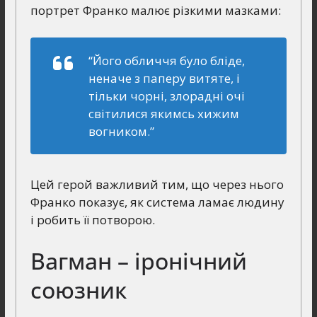
портрет Франко малює різкими мазками:
“Його обличчя було бліде,
неначе з паперу витяте, і
тільки чорні, злорадні очі
світилися якимсь хижим
вогником.”
Цей герой важливий тим, що через нього
Франко показує, як система ламає людину
і робить її потворою.
Вагман – іронічний
союзник