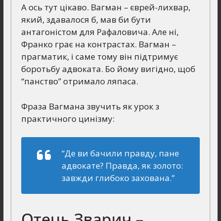
А ось тут цікаво. Вагман – єврей-лихвар,
який, здавалося б, мав би бути
антагоністом для Рафаловича. Але ні,
Франко грає на контрастах. Вагман –
прагматик, і саме тому він підтримує
боротьбу адвоката. Бо йому вигідно, щоб
“панство” отримало ляпаса.
Фраза Вагмана звучить як урок з
практичного цинізму:
“Де ви бачили правду, пане
адвокате? Правда, як золото:
завжди глибоко захована.”
Отець Зварич –