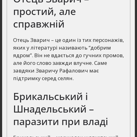
простий, але
справжній
Отець Зварич – це один із тих персонажів,
яких у літературі називають “добрим
ядром”. Він не вдається до гучних промов,
але його слово завжди влучне. Саме
завдяки Зваричу Рафалович має
підтримку серед селян.
Брикальський і
Шнадельський –
паразити при владі