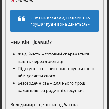
Цитата:
«От i не вгадали, Панасе. Що
груша? Куди вона дiнеться?»
Чим він цікавий?
Жадібність – готовий сперечатися
навіть через дрібниці.
Підступність – використовує хитрощі,
аби досягти свого.
Безсердечність – для нього гроші
важливіші за родинні стосунки.
Володимир – це антипод батька