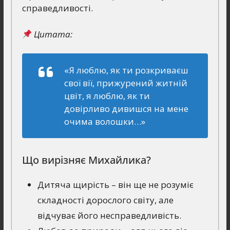
справедливості.
Цитата:
«Я люблю, як ти розкриваєш
свої вії, прижурений житній
цвіт, я люблю, як ти
довірливо дивишся на мене
очима волошки…»
Що вирізняє Михайлика?
Дитяча щирість – він ще не розуміє
складності дорослого світу, але
відчуває його несправедливість.