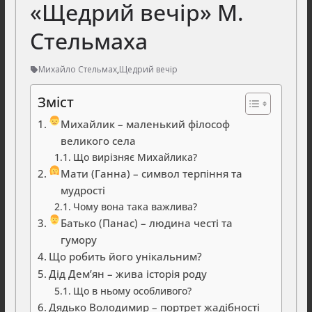
«Щедрий вечір» М.
Стельмаха
Михайло Стельмах
,
Щедрий вечір
Зміст
Михайлик – маленький філософ
великого села
Що вирізняє Михайлика?
Мати (Ганна) – символ терпіння та
мудрості
Чому вона така важлива?
Батько (Панас) – людина честі та
гумору
Що робить його унікальним?
Дід Дем’ян – жива історія роду
Що в ньому особливого?
Дядько Володимир – портрет жадібності