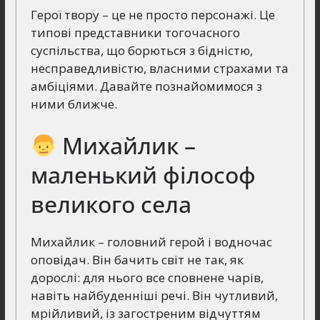
Герої твору – це не просто персонажі. Це
типові представники тогочасного
суспільства, що борються з бідністю,
несправедливістю, власними страхами та
амбіціями. Давайте познайомимося з
ними ближче.
Михайлик –
маленький філософ
великого села
Михайлик – головний герой і водночас
оповідач. Він бачить світ не так, як
дорослі: для нього все сповнене чарів,
навіть найбуденніші речі. Він чутливий,
мрійливий, із загостреним відчуттям