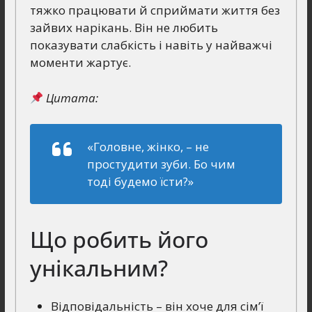
тяжко працювати й сприймати життя без
зайвих нарікань. Він не любить
показувати слабкість і навіть у найважчі
моменти жартує.
Цитата:
«Головне, жінко, – не
простудити зуби. Бо чим
тоді будемо їсти?»
Що робить його
унікальним?
Відповідальність – він хоче для сім’ї