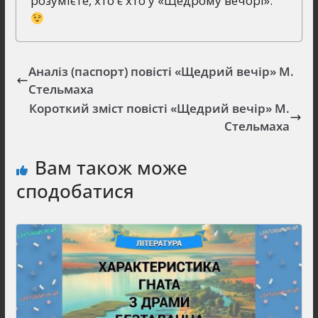
розумієте, хто є хто у «Щедрому вечорі».
Аналіз (паспорт) повісті «Щедрий вечір» М.
Стельмаха
Короткий зміст повісті «Щедрий вечір» М.
Стельмаха
Вам також може
сподобатися