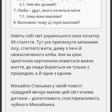
Чим він цікавий?
Люба – друг, якого хочеться мати
Чому вона важлива?
Висновок: чому ці герої важливі?
Уявіть собі світ українського села початку
ХХ століття. Тут усе просякнуте запахами
лісу, стиглого жита, диму з печі й
свіжоспеченого хліба. Але за цією
ідилічною картинкою ховається важке
життя, де люди борються не тільки з
природою, а й одне з одним.
Михайло Стельмах у своїй повісті
«Щедрий вечір» малює цей світ очима
дитини – допитливого, спостережливого,
чуйного Михайлика.