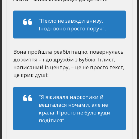
“Пекло не завжди внизу.
Іноді воно просто поруч”.
Вона пройшла реабілітацію, повернулась
до життя – і до дружби з Бубою. Її лист,
написаний із центру, – це не просто текст,
це крик душі:
“Я вживала наркотики й
вешталася ночами, але не
крала. Просто не було куди
подітися”.