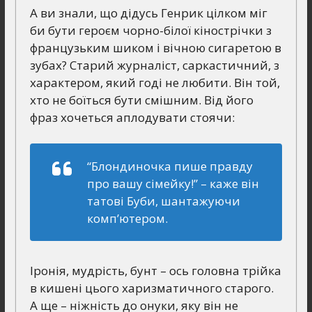
А ви знали, що дідусь Генрик цілком міг
би бути героєм чорно-білої кінострічки з
французьким шиком і вічною сигаретою в
зубах? Старий журналіст, саркастичний, з
характером, який годі не любити. Він той,
хто не боїться бути смішним. Від його
фраз хочеться аплодувати стоячи:
“Блондиночка пише правду
про вашу сімейку!”
– каже він
татові Буби, шантажуючи
комп’ютером.
Іронія, мудрість, бунт – ось головна трійка
в кишені цього харизматичного старого.
А ще – ніжність до онуки, яку він не