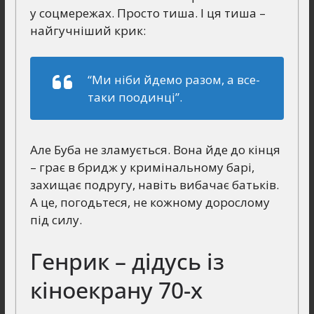
у соцмережах. Просто тиша. І ця тиша –
найгучніший крик:
“Ми ніби йдемо разом, а все-
таки поодинці”.
Але Буба не зламується. Вона йде до кінця
– грає в бридж у кримінальному барі,
захищає подругу, навіть вибачає батьків.
А це, погодьтеся, не кожному дорослому
під силу.
Генрик – дідусь із
кіноекрану 70-х