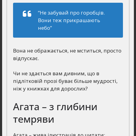
“Не забувай про горобців.
Вони теж прикрашають
небо”
Вона не ображається, не мститься, просто
відпускає.
Чи не здається вам дивним, що в
підлітковій прозі буває більше мудрості,
ніж у книжках для дорослих?
Агата – з глибини
темряви
Агата – жива ілюстрація до цитати: