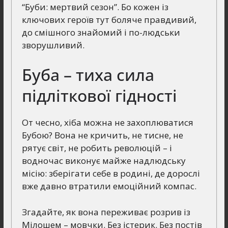
“Буби: мертвий сезон”. Бо кожен із
ключових героїв тут боляче правдивий,
до смішного знайомий і по-людськи
зворушливий.
Буба – тиха сила
підліткової гідності
От чесно, хіба можна не захоплюватися
Бубою? Вона не кричить, не тисне, не
рятує світ, не робить революцій – і
водночас виконує майже надлюдську
місію: зберігати себе в родині, де дорослі
вже давно втратили емоційний компас.
Згадайте, як вона переживає розрив із
Мілошем – мовчки. Без істерик. Без постів