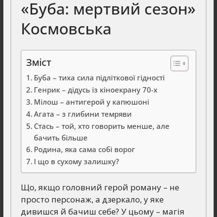
«Буба: мертвий сезон»
Космовська
Зміст
Буба – тиха сила підліткової гідності
Генрик – дідусь із кіноекрану 70-х
Мілош – антигерой у капюшоні
Агата – з глибини темряви
Стась – той, хто говорить менше, але
бачить більше
Родина, яка сама собі ворог
І що в сухому залишку?
Що, якщо головний герой роману – не
просто персонаж, а дзеркало, у яке
дивишся й бачиш себе? У цьому – магія