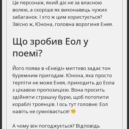
Це персонаж, який діє не за власною
волею, а скоріше як виконавець чужих
забаганок. І хто ж цим користується?
Звісно ж, Юнона, головна ворогиня Енея.
Що зробив Еол у
поемі?
Його поява в «Енеїді» миттєво задає тон
буремним пригодам. Юнона, яка просто
терпіти не може Енея, приходить до Еола
з цікавою пропозицією. Вона просить
здійняти страшну бурю, щоб потопити
кораблі троянців. І ось тут головне: Еол
навіть не сумнівається!
А чому він погоджується? Відповідь