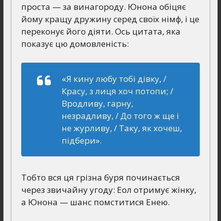
проста — за винагороду. Юнона обіцяє
йому кращу дружину серед своїх німф, і це
переконує його діяти. Ось цитата, яка
показує цю домовленість:
«Я кину любу тобі дівку, /
Красу, з лиця хоч потопи; /
Вродливу, гарну,
незрадливу, / До того ж ще і
не журливу, / Таку, як хочеш,
підбери».
Тобто вся ця грізна буря починається
через звичайну угоду: Еол отримує жінку,
а Юнона — шанс помститися Енею.