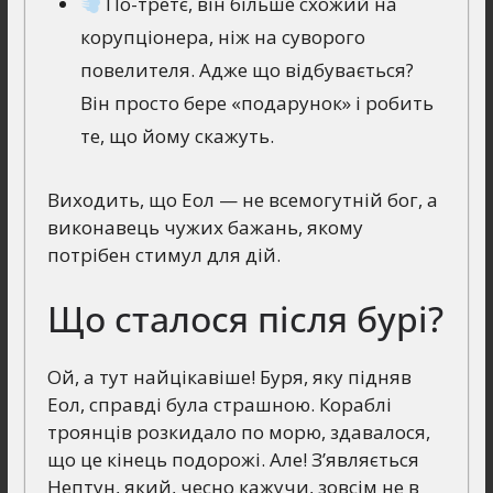
По-третє, він більше схожий на
корупціонера, ніж на суворого
повелителя. Адже що відбувається?
Він просто бере «подарунок» і робить
те, що йому скажуть.
Виходить, що Еол — не всемогутній бог, а
виконавець чужих бажань, якому
потрібен стимул для дій.
Що сталося після бурі?
Ой, а тут найцікавіше! Буря, яку підняв
Еол, справді була страшною. Кораблі
троянців розкидало по морю, здавалося,
що це кінець подорожі. Але! З’являється
Нептун, який, чесно кажучи, зовсім не в