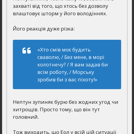
захваті від того, що хтось без дозволу
влаштовує шторм у його володіннях.
Його реакція дуже різка:
«Хто смів моє будить
сваволю, / Без мене, в морі
колотнечу? / Я вам задав би
всім роботу, / Морську
зробив би з вас піхоту!»
Нептун зупиняє бурю без жодних угод чи
хитрощів. Просто тому, що він тут
головний.
Тож виходить, що Еол у всій цій ситуації