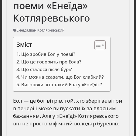
поеми «Енеїда»
Котляревського
Енеїда
,
Іван Котляревський
Зміст
Що зробив Еол у поемі?
Що це говорить про Еола?
Що сталося після бурі?
Чи можна сказати, що Еол слабкий?
Висновки: хто такий Еол у «Енеїді»?
Еол — це бог вітрів, той, хто зберігає вітри
в печері і може випускати їх за власним
бажанням. Але у «Енеїді» Котляревського
він не просто міфічний володар буревіїв.