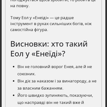
на повну.
Тому Еол у «Енеїді» — це радше
інструмент в руках сильніших богів, ніж
самостійна фігура.
Висновки: хто такий
Еол у «Енеїді»?
Він не головний ворог Енея, але й не
союзник.
Він діє за наказом і за винагороду, а не
за власним бажанням.
Його швидко зупиняють, показуючи,
що насправді він не такий вже й