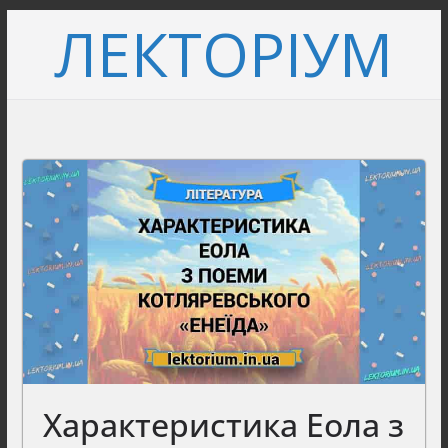
Перейти
ЛЕКТОРІУМ
до
вмісту
Характеристика Еола з