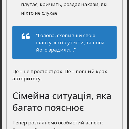
плутає, кричить, роздає накази, які
ніхто не слухає.
“Голова, схопивши свою
шапку, хотів утекти, та ноги
його зрадили…”
Це – не просто страх. Це – повний крах
авторитету.
Сімейна ситуація, яка
багато пояснює
Тепер розглянемо особистий аспект: