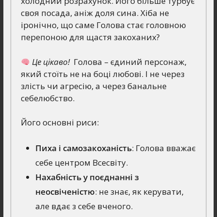
холодний розрахунок. Його більше турбує
своя посада, аніж доля сина. Хіба не
іронічно, що саме Голова стає головною
перепоною для щастя закоханих?
Це цікаво!
Голова – єдиний персонаж,
який стоїть не на боці любові. І не через
злість чи агресію, а через банальне
себелюбство.
Його основні риси:
Пиха і самозакоханість
: Голова вважає
себе центром Всесвіту.
Нахабність у поєднанні з
неосвіченістю
: не знає, як керувати,
але вдає з себе вченого.