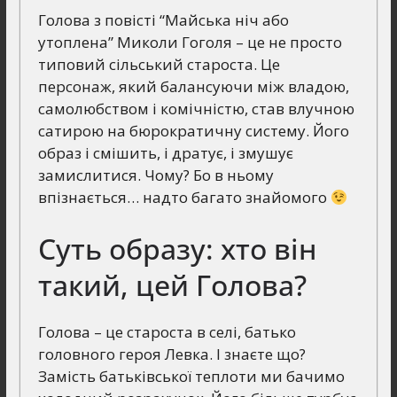
Голова з повісті “Майська ніч або
утоплена” Миколи Гоголя – це не просто
типовий сільський староста. Це
персонаж, який балансуючи між владою,
самолюбством і комічністю, став влучною
сатирою на бюрократичну систему. Його
образ і смішить, і дратує, і змушує
замислитися. Чому? Бо в ньому
впізнається… надто багато знайомого
Суть образу: хто він
такий, цей Голова?
Голова – це староста в селі, батько
головного героя Левка. І знаєте що?
Замість батьківської теплоти ми бачимо