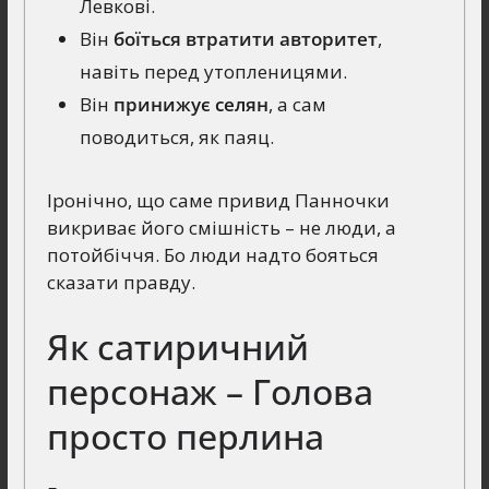
Левкові.
Він
боїться втратити авторитет
,
навіть перед утопленицями.
Він
принижує селян
, а сам
поводиться, як паяц.
Іронічно, що саме привид Панночки
викриває його смішність – не люди, а
потойбіччя. Бо люди надто бояться
сказати правду.
Як сатиричний
персонаж – Голова
просто перлина