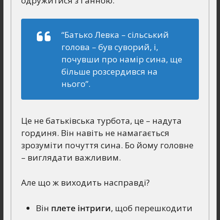
одружитися з Ганною:
“Батько Левка – сільський
голова – був суворий, і,
почувши про намір сина, ще
більше розсердився на
нього”.
Це не батьківська турбота, це – надута
гординя. Він навіть не намагається
зрозуміти почуття сина. Бо йому головне
– виглядати важливим.
Але що ж виходить насправді?
Він
плете інтриги
, щоб перешкодити