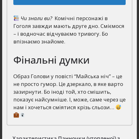
Чи знали ви?
Комічні персонажі в
Гоголя завжди мають друге дно. Сміємося
– і водночас відчуваємо тривогу. Бо
впізнаємо знайоме.
Фінальні думки
Образ Голови у повісті “Майська ніч” – це
не просто гумор. Це дзеркало, в яке варто
зазирнути. Бо іноді той, хто смішить,
показує найсумніше. І, може, саме через це
нам і хочеться сміятися крізь сльози…
Характеристика Панночки (утопленої) з