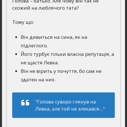
Голова – батько. Але чому він так не
схожий на люблячого тата?
Тому що:
Він дивиться на сина, як на
підлеглого.
Його турбує тільки власна репутація, а
не щастя Левка.
Він не вірить у почуття, бо сам не
здатен на них.
“Голова суворо глянув на
Левка, але той не злякався…”