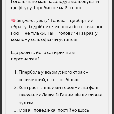
Гоголь явно мав насолоду змальовувати
цю фігуру. І зробив це майстерно.
Зверніть увагу!
Г
олова – це збірний
образ усіх дрібних чиновників тогочасної
Росії. І не тільки. Такі “голови” є і зараз, у
кожному селі, офісі чи установі.
Що робить його сатиричним
персонажем?
Гіпербола у всьому: його страх –
величезний, его – ще більше.
Контраст із іншими героями: на фоні
закоханих Левка й Ганни він виглядає
чужим.
Мова і поведінка: постійно щось