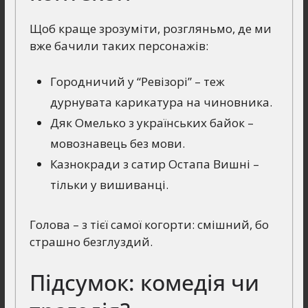
Щоб краще зрозуміти, розгляньмо, де ми
вже бачили таких персонажів:
Городничий у “Ревізорі” – теж
дурнувата карикатура на чиновника.
Дяк Омелько з українських байок –
мовознавець без мови.
Казнокради з сатир Остапа Вишні –
тільки у вишиванці.
Голова – з тієї самої когорти: смішний, бо
страшно безглуздий.
Підсумок: комедія чи