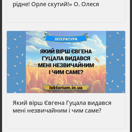
рідне! Орле скутий!» О. Олеся
Який вірш Євгена Гуцала видався
мені незвичайним і чим саме?