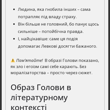
Людина, яка гнобила інших – сама
потрапляє під владу страху.
Він більше не головний, бо панує щось
сильніше – потойбічна правда.
І, найцікавіше: саме ця подія
допомагає Левкові досягти бажаного.
Пам’ятайте!
В образі Голови показано,
як зло і егоїзм самі себе карають. Без
моралізаторства – просто через сюжет.
Образ Голови в
літературному
контексті