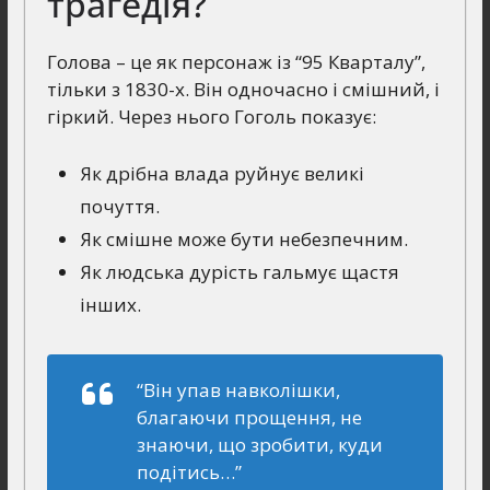
трагедія?
Голова – це як персонаж із “95 Кварталу”,
тільки з 1830-х. Він одночасно і смішний, і
гіркий. Через нього Гоголь показує:
Як дрібна влада руйнує великі
почуття.
Як смішне може бути небезпечним.
Як людська дурість гальмує щастя
інших.
“Він упав навколішки,
благаючи прощення, не
знаючи, що зробити, куди
подітись…”