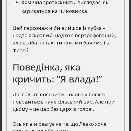
Комічна гротескність
: виглядає, як
карикатура на чиновника.
Цей персонаж ніби вийшов із лубка –
надто яскравий, надто гіпертрофований,
але ж хіба не такі типажі ми бачимо і в
житті?
Поведінка, яка
кричить: “Я влада!”
Дозвольте пояснити. Голова у повісті
поводиться, наче сільський цар. Але при
цьому – це цар без царя в голові.
Ось як він реагує на те, що Левко хоче