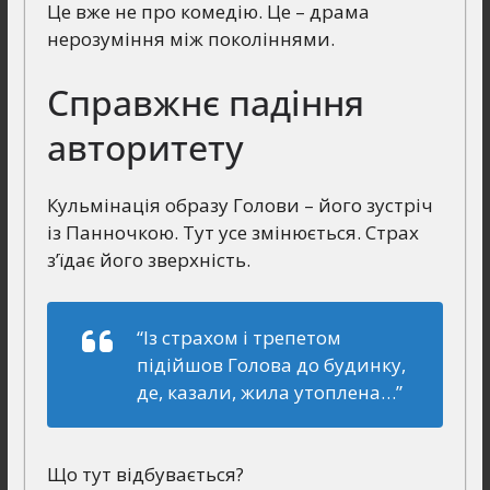
Це вже не про комедію. Це – драма
нерозуміння між поколіннями.
Справжнє падіння
авторитету
Кульмінація образу Голови – його зустріч
із Панночкою. Тут усе змінюється. Страх
з’їдає його зверхність.
“Із страхом і трепетом
підійшов Голова до будинку,
де, казали, жила утоплена…”
Що тут відбувається?