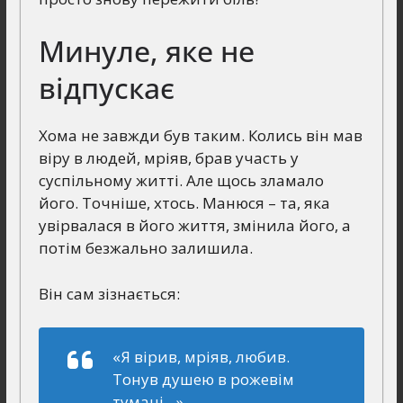
Минуле, яке не
відпускає
Хома не завжди був таким. Колись він мав
віру в людей, мріяв, брав участь у
суспільному житті. Але щось зламало
його. Точніше, хтось. Манюся – та, яка
увірвалася в його життя, змінила його, а
потім безжально залишила.
Він сам зізнається:
«Я вірив, мріяв, любив.
Тонув душею в рожевім
тумані…»