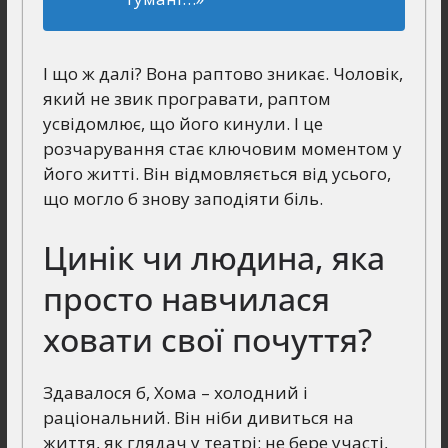
І що ж далі? Вона раптово зникає. Чоловік,
який не звик програвати, раптом
усвідомлює, що його кинули. І це
розчарування стає ключовим моментом у
його житті. Він відмовляється від усього,
що могло б знову заподіяти біль.
Цинік чи людина, яка
просто навчилася
ховати свої почуття?
Здавалося б, Хома – холодний і
раціональний. Він ніби дивиться на
життя, як глядач у театрі: не бере участі,