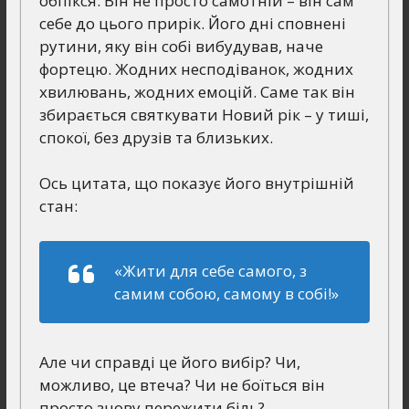
обпікся. Він не просто самотній – він сам
себе до цього прирік. Його дні сповнені
рутини, яку він собі вибудував, наче
фортецю. Жодних несподіванок, жодних
хвилювань, жодних емоцій. Саме так він
збирається святкувати Новий рік – у тиші,
спокої, без друзів та близьких.
Ось цитата, що показує його внутрішній
стан:
«Жити для себе самого, з
самим собою, самому в собі!»
Але чи справді це його вибір? Чи,
можливо, це втеча? Чи не боїться він
просто знову пережити біль?