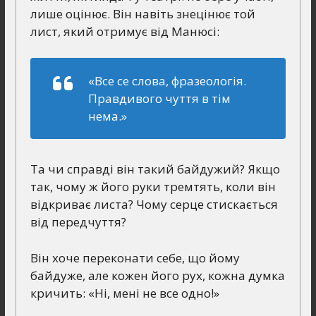
лише оцінює. Він навіть знецінює той
лист, який отримує від Манюсі:
«Все се слова, фразеологія.
Правдивого чуття в тім
нема.»
Та чи справді він такий байдужий? Якщо
так, чому ж його руки тремтять, коли він
відкриває листа? Чому серце стискається
від передчуття?
Він хоче переконати себе, що йому
байдуже, але кожен його рух, кожна думка
кричить: «Ні, мені не все одно!»