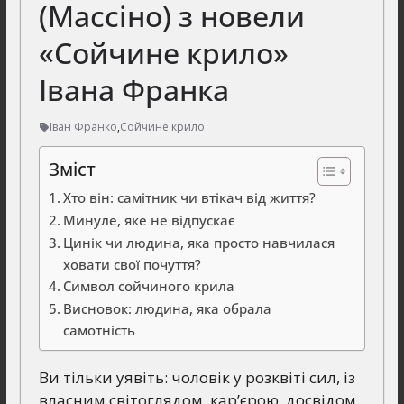
(Массіно) з новели
«Сойчине крило»
Івана Франка
Іван Франко
,
Сойчине крило
Зміст
Хто він: самітник чи втікач від життя?
Минуле, яке не відпускає
Цинік чи людина, яка просто навчилася
ховати свої почуття?
Символ сойчиного крила
Висновок: людина, яка обрала
самотність
Ви тільки уявіть: чоловік у розквіті сил, із
власним світоглядом, кар’єрою, досвідом.