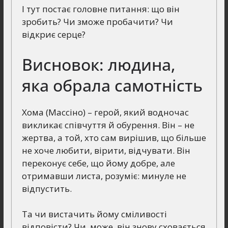
І тут постає головне питання: що він
зробить? Чи зможе пробачити? Чи
відкриє серце?
Висновок: людина,
яка обрала самотність
Хома (Массіно) – герой, який водночас
викликає співчуття й обурення. Він – не
жертва, а той, хто сам вирішив, що більше
не хоче любити, вірити, відчувати. Він
переконує себе, що йому добре, але
отримавши листа, розуміє: минуле не
відпустить.
Та чи вистачить йому сміливості
відповісти? Чи, може, він знову сховається