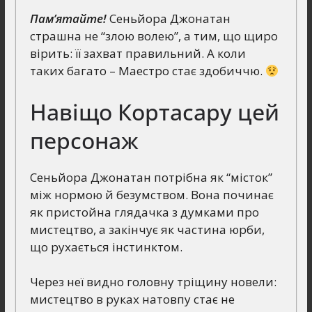
Пам’ятайте!
Сеньйора Джонатан
страшна не “злою волею”, а тим, що щиро
вірить: її захват правильний. А коли
таких багато – Маестро стає здобиччю.
Навіщо Кортасару цей
персонаж
Сеньйора Джонатан потрібна як “місток”
між нормою й безумством. Вона починає
як пристойна глядачка з думками про
мистецтво, а закінчує як частина юрби,
що рухається інстинктом.
Через неї видно головну тріщину новели:
мистецтво в руках натовпу стає не