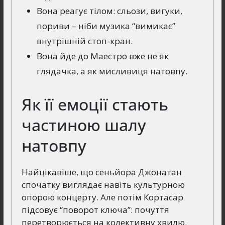
Вона реагує тілом: сльози, вигуки,
пориви – ніби музика “вимикає”
внутрішній стоп-кран.
Вона йде до Маестро вже не як
глядачка, а як мисливиця натовпу.
Як її емоції стають
частиною шалу
натовпу
Найцікавіше, що сеньйора Джонатан
спочатку виглядає навіть культурною
опорою концерту. Але потім Кортасар
підсовує “поворот ключа”: почуття
перетворюється на колективну хвилю.