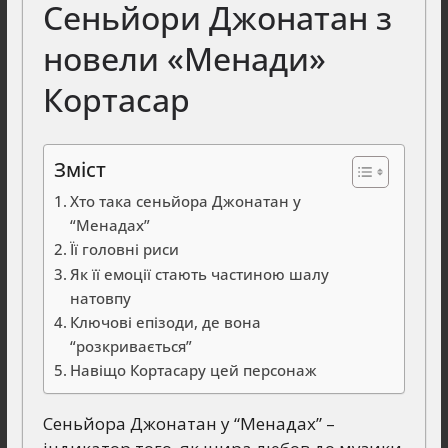
Сеньйори Джонатан з
новели «Менади»
Кортасар
Зміст
Хто така сеньйора Джонатан у
“Менадах”
Її головні риси
Як її емоції стають частиною шалу
натовпу
Ключові епізоди, де вона
“розкривається”
Навіщо Кортасару цей персонаж
Сеньйора Джонатан у “Менадах” –