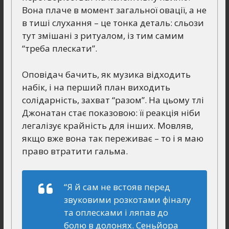
Вона плаче в момент загальної овації, а не
в тиші слухання – це тонка деталь: сльози
тут змішані з ритуалом, із тим самим
“треба плескати”.
Оповідач бачить, як музика відходить
набік, і на перший план виходить
солідарність, захват “разом”. На цьому тлі
Джонатан стає показовою: її реакція ніби
легалізує крайність для інших. Мовляв,
якщо вже вона так переживає – то і я маю
право втратити гальма.
“Я й сам не встояв перед
звуковими розкотами фіналу
та оплесками і ляпав до
болю в долонях. Сеньйора