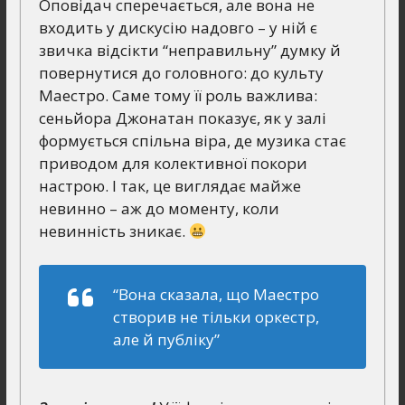
Оповідач сперечається, але вона не
входить у дискусію надовго – у ній є
звичка відсікти “неправильну” думку й
повернутися до головного: до культу
Маестро. Саме тому її роль важлива:
сеньйора Джонатан показує, як у залі
формується спільна віра, де музика стає
приводом для колективної покори
настрою. І так, це виглядає майже
невинно – аж до моменту, коли
невинність зникає.
“Вона сказала, що Маестро
створив не тільки оркестр,
але й публіку”