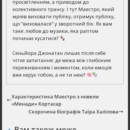
просвітленням, а приводом до
колективного трансу. І тут Маестро, який
мріяв виховати публіку, отримує публіку,
що “виховалася” у зворотний бік. Як вам
таке: любов до музики, яка раптом
починає кусатися?
Сеньйора Джонатан лишає після себе
чітке запитання: де межа між глибоким
переживанням і моментом, коли емоція
вже керує тобою, а не ти нею?
Характеристика Маестро з новели
«Менади» Кортасар
Скорочена біографія Таїра Халілова
Вам також може