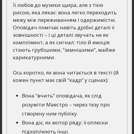
Її любов до музики щира, але з тією
рисою, яка лякає: вона легко переходить
межу між переживанням і одержимістю.
Оповідач помічає навіть дрібні деталі її
зовнішності – і ці деталі звучать не як
комплімент, а як сигнал: тіло й емоція
стають грубішими, “земнішими”, майже
карикатурними.
Ось коротко, як вона читається в тексті (й
кожен пункт має свій “кадр” у сценах):
Вона “вчить” оповідача, як слід
розуміти Маестро – через тезу про
створену ним публіку.
Вона діє, як мотор ряду: її оплески
підхоплюють інші.