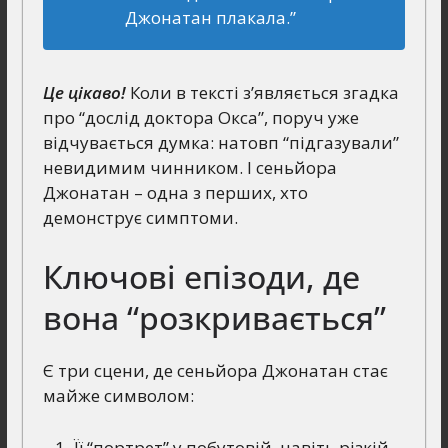
Джонатан плакала.”
Це цікаво!
Коли в тексті з’являється згадка
про “дослід доктора Окса”, поруч уже
відчувається думка: натовп “підгазували”
невидимим чинником. І сеньйора
Джонатан – одна з перших, хто
демонструє симптоми.
Ключові епізоди, де
вона “розкривається”
Є три сцени, де сеньйора Джонатан стає
майже символом:
Її “портрет” у побутовій, навіть різкій