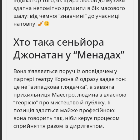
індикатор того, як щира любов до музики
здатна непомітно зрушити в бік масового
шалу: від чемної “знавчині” до учасниці
натовпу.
Хто така сеньйора
Джонатан у “Менадах”
Вона з’являється поруч із оповідачем у
партері театру Корона й одразу задає тон:
це не “випадкова глядачка”, а завзята
прихильниця Маестро, людина з власною
“теорією” про мистецтво й публіку. Її
позиція здається майже професійною:
вона говорить так, ніби керує процесом
сприйняття разом із диригентом.