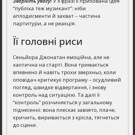
Зверніть увагу!
У її фразі є прихована ідея
“публіка теж музикант”: ніби
аплодисменти й захват – частина
партитури, а не реакція.
Її головні риси
Сеньйора Джонатан емоційна, але не
хаотична на старті. Вона тримається
впевнено й навіть трохи зверхньо, коли
оповідач критикує програму – осудливий
погляд, швидке відвертання, і знову
контроль над ситуацією. Та далі її
“контроль” розчиняється у загальному
піднесенні: вона плескає завзято, плаче,
кричить, виривається з крісла, тягнеться
до сцени.