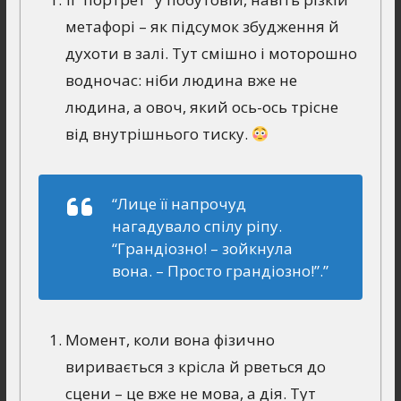
метафорі – як підсумок збудження й
духоти в залі. Тут смішно і моторошно
водночас: ніби людина вже не
людина, а овоч, який ось-ось трісне
від внутрішнього тиску.
“Лице її напрочуд
нагадувало спілу ріпу.
“Грандіозно! – зойкнула
вона. – Просто грандіозно!”.”
Момент, коли вона фізично
виривається з крісла й рветься до
сцени – це вже не мова, а дія. Тут