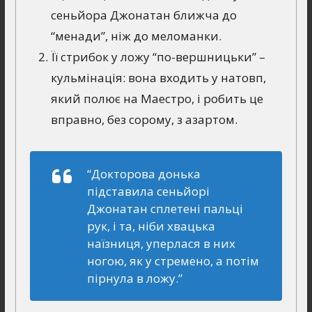
сеньйора Джонатан ближча до
“менади”, ніж до меломанки.
Її стрибок у ложу “по-вершницьки” –
кульмінація: вона входить у натовп,
який полює на Маестро, і робить це
вправно, без сорому, з азартом.
“Докторова донька
підставила сеньйорі
Джонатан сплетені пальці
рук, і та, ніби хвацька
наїзниця, уперлася в них
ногою, як у стремено, а потім
пірнула в ложу.”