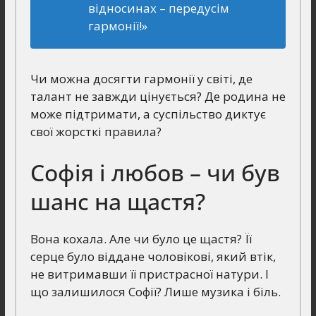
відносинах – передусім
гармонії!»
Чи можна досягти гармонії у світі, де
талант не завжди цінується? Де родина не
може підтримати, а суспільство диктує
свої жорсткі правила?
Софія і любов – чи був
шанс на щастя?
Вона кохала. Але чи було це щастя? Її
серце було віддане чоловікові, який втік,
не витримавши її пристрасної натури. І
що залишилося Софії? Лише музика і біль.