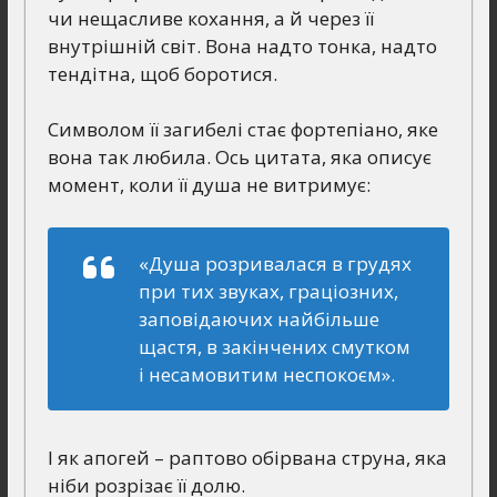
чи нещасливе кохання, а й через її
внутрішній світ. Вона надто тонка, надто
тендітна, щоб боротися.
Символом її загибелі стає фортепіано, яке
вона так любила. Ось цитата, яка описує
момент, коли її душа не витримує:
«Душа розривалася в грудях
при тих звуках, граціозних,
заповідаючих найбільше
щастя, в закінчених смутком
і несамовитим неспокоєм».
І як апогей – раптово обірвана струна, яка
ніби розрізає її долю.