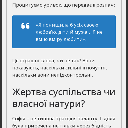
Процитуємо уривок, що передає її розпач:
«Я понищила б усіх своєю
любов’ю, діти й мужа… Я не
вмію вміру любити».
Це страшні слова, чи не так? Вони
показують, наскільки сильні її почуття,
наскільки вони непідконтрольні.
Жертва суспільства чи
власної натури?
Софія – це типова трагедія таланту. Її доля
була приречена не тільки через бідність