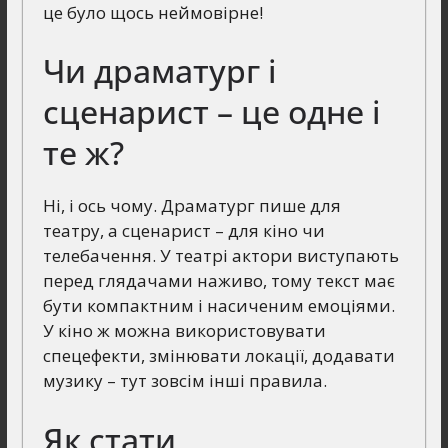
це було щось неймовірне!
Чи драматург і
сценарист – це одне і
те ж?
Ні, і ось чому. Драматург пише для
театру, а сценарист – для кіно чи
телебачення. У театрі актори виступають
перед глядачами наживо, тому текст має
бути компактним і насиченим емоціями.
У кіно ж можна використовувати
спецефекти, змінювати локації, додавати
музику – тут зовсім інші правила.
Як стати