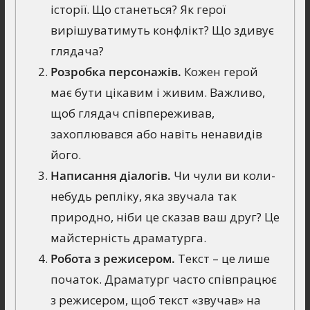
історії. Що станеться? Як герої
вирішуватимуть конфлікт? Що здивує
глядача?
Розробка персонажів.
Кожен герой
має бути цікавим і живим. Важливо,
щоб глядач співпереживав,
захоплювався або навіть ненавидів
його.
Написання діалогів.
Чи чули ви коли-
небудь репліку, яка звучала так
природно, ніби це сказав ваш друг? Це
майстерність драматурга.
Робота з режисером.
Текст – це лише
початок. Драматург часто співпрацює
з режисером, щоб текст «звучав» на