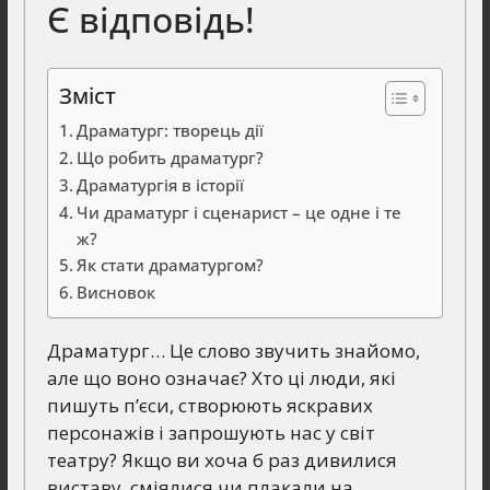
Є відповідь!
Зміст
Драматург: творець дії
Що робить драматург?
Драматургія в історії
Чи драматург і сценарист – це одне і те
ж?
Як стати драматургом?
Висновок
Драматург… Це слово звучить знайомо,
але що воно означає? Хто ці люди, які
пишуть п’єси, створюють яскравих
персонажів і запрошують нас у світ
театру? Якщо ви хоча б раз дивилися
виставу, сміялися чи плакали на