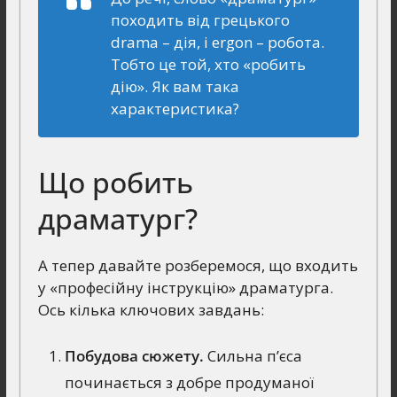
походить від грецького
drama
– дія, і
ergon
– робота.
Тобто це той, хто «робить
дію». Як вам така
характеристика?
Що робить
драматург?
А тепер давайте розберемося, що входить
у «професійну інструкцію» драматурга.
Ось кілька ключових завдань:
Побудова сюжету.
Сильна п’єса
починається з добре продуманої