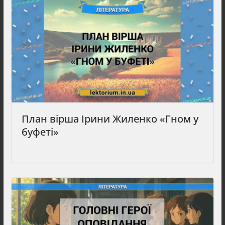
План вірша Ірини Жиленко «Гном у
буфеті»