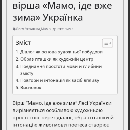
вірша «Мамо, іде вже
зима» Українка
Леся Українка
,
Мамо іде вже зима
Зміст
Діалог як основа художньої побудови
Образ пташки як художній центр
Поєднання простоти мови й глибини
змісту
Повтори й інтонація як засіб впливу
Висновок
Вірш “Мамо, іде вже зима” Лесі Українки
вирізняється особливою художньою
простотою: через діалог, образ пташки й
інтонацію живої мови поетеса створює