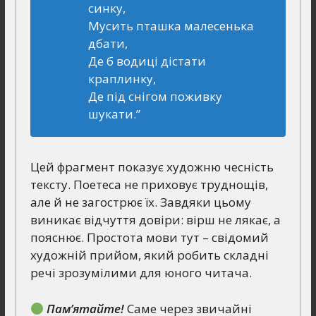
синку,
Мусить пташка малесенька
дбати,
Де б водиці дістати
краплинку,
Де під снігом поживку
шукати.”
Цей фрагмент показує художню чесність
тексту. Поетеса не приховує труднощів,
але й не загострює їх. Завдяки цьому
виникає відчуття довіри: вірш не лякає, а
пояснює. Простота мови тут – свідомий
художній прийом, який робить складні
речі зрозумілими для юного читача.
Пам’ятайте!
Саме через звичайні