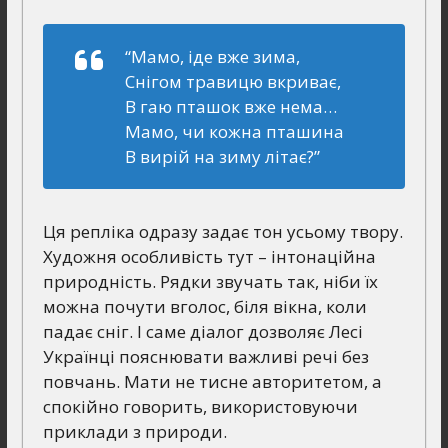
“Мамо, іде вже зима,
Снігом травицю вкриває,
В гаю пташок вже нема…
Мамо, чи кожна пташина
В вирій на зиму літає?”
Ця репліка одразу задає тон усьому твору.
Художня особливість тут – інтонаційна
природність. Рядки звучать так, ніби їх
можна почути вголос, біля вікна, коли
падає сніг. І саме діалог дозволяє Лесі
Українці пояснювати важливі речі без
повчань. Мати не тисне авторитетом, а
спокійно говорить, використовуючи
приклади з природи.