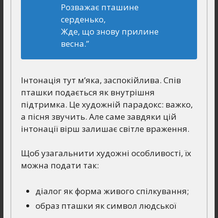
Розважає пташине
серденько,
Жде, що знову прилине
весна.”
Інтонація тут м’яка, заспокійлива. Спів
пташки подається як внутрішня
підтримка. Це художній парадокс: важко,
а пісня звучить. Але саме завдяки цій
інтонації вірш залишає світле враження.
Щоб узагальнити художні особливості, їх
можна подати так:
діалог як форма живого спілкування;
образ пташки як символ людської