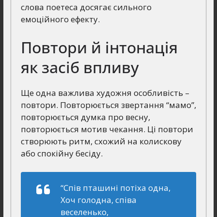
слова поетеса досягає сильного
емоційного ефекту.
Повтори й інтонація
як засіб впливу
Ще одна важлива художня особливість –
повтори. Повторюється звертання “мамо”,
повторюється думка про весну,
повторюється мотив чекання. Ці повтори
створюють ритм, схожий на колискову
або спокійну бесіду.
“Спів пташині потіха одна,
Хоч голодна, співа
веселенько,