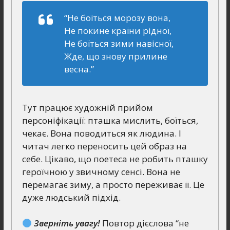
“Не боїться морозу вона,
Не покине країни рідної,
Не боїться зими навісної,
Жде, що знову прилине
весна.”
Тут працює художній прийом
персоніфікації: пташка мислить, боїться,
чекає. Вона поводиться як людина. І
читач легко переносить цей образ на
себе. Цікаво, що поетеса не робить пташку
героїчною у звичному сенсі. Вона не
перемагає зиму, а просто переживає її. Це
дуже людський підхід.
Зверніть увагу!
Повтор дієслова “не