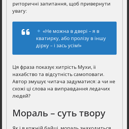
риторичні запитання, щоб привернути
увагу:
«Не можна в двері – я в
кватирку, або пролізу в іншу
дірку – і зась усім!»
Ця фраза показує хитрість Мухи, її
нахабство та відсутність самоповаги.
Автор змушує читача задуматися: а чи не
схожі ці слова на виправдання ледачих
людей?
Мораль – суть твору
Як і в кожній байці, мораль знаходиться