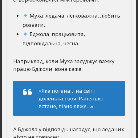
Муха: ледача, легковажна, любить
розваги.
Бджола: працьовита,
відповідальна, чесна.
Наприклад, коли Муха засуджує важку
працю Бджоли, вона каже:
«Яка погана… на світі
доленька твоя! Раненько
встане, пізно ляже…»
А Бджола у відповідь нагадує, що ледачих
ніхто не поважає: