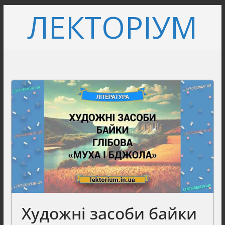
Перейти
ЛЕКТОРІУМ
до
вмісту
Художні засоби байки