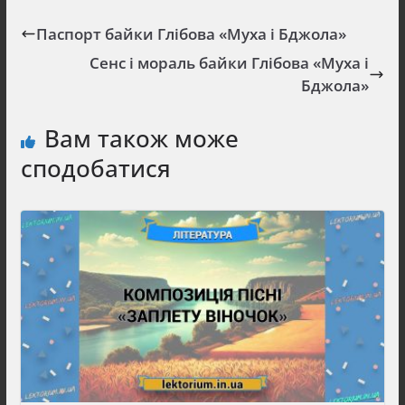
Паспорт байки Глібова «Муха і Бджола»
Сенс і мораль байки Глібова «Муха і
Бджола»
Вам також може
сподобатися