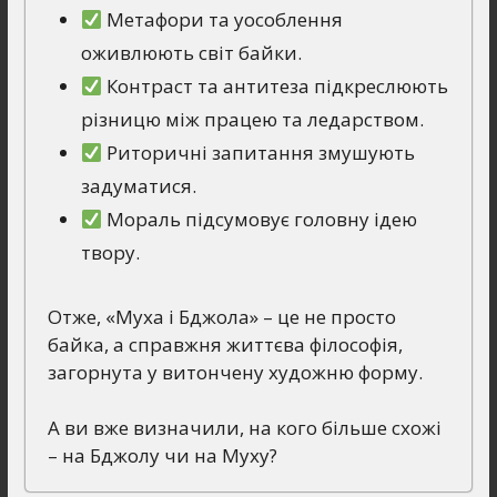
Метафори та уособлення
оживлюють світ байки.
Контраст та антитеза підкреслюють
різницю між працею та ледарством.
Риторичні запитання змушують
задуматися.
Мораль підсумовує головну ідею
твору.
Отже, «Муха і Бджола» – це не просто
байка, а справжня життєва філософія,
загорнута у витончену художню форму.
А ви вже визначили, на кого більше схожі
– на Бджолу чи на Муху?