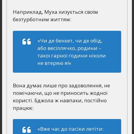
Наприклад, Муха хизується своїм
безтурботним життям:
«Чи де бенкет, чи де обід,
або весіллячко, родини –
такої гарної години ніколи
не втеряю я!»
Вона думає лише про задоволення, не
помічаючи, що не приносить жодної
користі. Бджола ж навпаки, постійно
працює:
«Вже час до пасіки летіти: