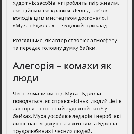
художніх засобів, які роблять твір живим,
емоційним і яскравим. Леонід Глібов
володів цим мистецтвом досконало, і
«Муха і Бджола» — чудовий приклад.
Розгляньмо, як автор створює атмосферу
та передає головну думку байки.
Алегорія – комахи як
люди
Чи помічали ви, що Муха і Бджола
поводяться, як справжнісінькі люди? Це і є
алегорія – основний художній засіб у
байках. Муха уособлює ледарів і нероб, які
лише насолоджуються життям, а Бджола –
трудолюбивих і чесних людей.