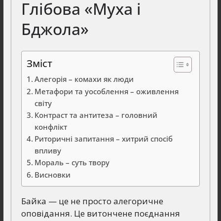
Глібова «Муха і
Бджола»
Зміст
Алегорія – комахи як люди
Метафори та уособлення – оживлення
світу
Контраст та антитеза – головний
конфлікт
Риторичні запитання – хитрий спосіб
впливу
Мораль – суть твору
Висновки
Байка — це не просто алегоричне
оповідання. Це витончене поєднання