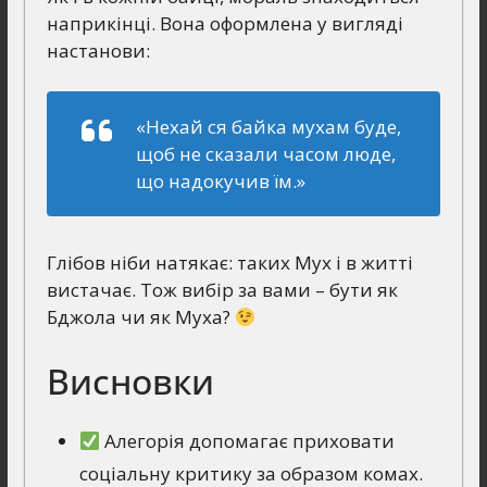
наприкінці. Вона оформлена у вигляді
настанови:
«Нехай ся байка мухам буде,
щоб не сказали часом люде,
що надокучив їм.»
Глібов ніби натякає: таких Мух і в житті
вистачає. Тож вибір за вами – бути як
Бджола чи як Муха?
Висновки
Алегорія допомагає приховати
соціальну критику за образом комах.