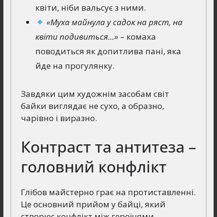
квіти, ніби вальсує з ними.
«Муха майнула у садок на ряст, на
квіти подивиться…»
– комаха
поводиться як допитлива пані, яка
йде на прогулянку.
Завдяки цим художнім засобам світ
байки виглядає не сухо, а образно,
чарівно і виразно.
Контраст та антитеза –
головний конфлікт
Глібов майстерно грає на протиставленні.
Це основний прийом у байці, який
створює конфлікт між героїнями.