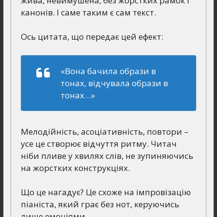
жива, невимушена, без жорстких рамок і
канонів. І саме таким є сам текст.
Ось цитата, що передає цей ефект:
«Вона бачила образи в
тонах, відчувала образи в
тонах…»
Мелодійність, асоціативність, повтори –
усе це створює відчуття ритму. Читач
ніби пливе у хвилях слів, не зупиняючись
на жорстких конструкціях.
Що це нагадує? Це схоже на імпровізацію
піаніста, який грає без нот, керуючись
лише емоціями.