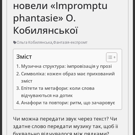
новели «Impromptu
phantasie» О.
Кобилянської
Ольга Кобилянська
,
Фантазія-експромт
Зміст
Музична структура: імпровізація у прозі
Символіка: кожен образ має прихований
зміст
Епітети та метафори: коли слова
відчуваються на дотик
Анафори та повтори: ритм, що зачаровує
Чи можна передати звук через текст? Чи
здатне слово передати музику так, щоб її
буквально відчувалося між рядками?