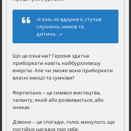
«І кінь не вдарив її, ступав
слухняно, немов та
дитина…»
Що це означає? Героїня здатна
приборкати навіть найбурхливішу
енергію. Але чи зможе вона приборкати
власні емоції та сумніви?
Фортепіано – це символ мистецтва,
таланту, який або розвивається, або
зникає.
Дзвони – це спогади, голос минулого, що
постійно нагадує про себе.