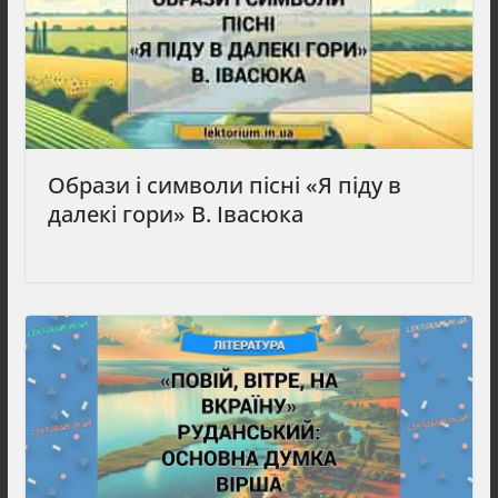
Образи і символи пісні «Я піду в
далекі гори» В. Івасюка