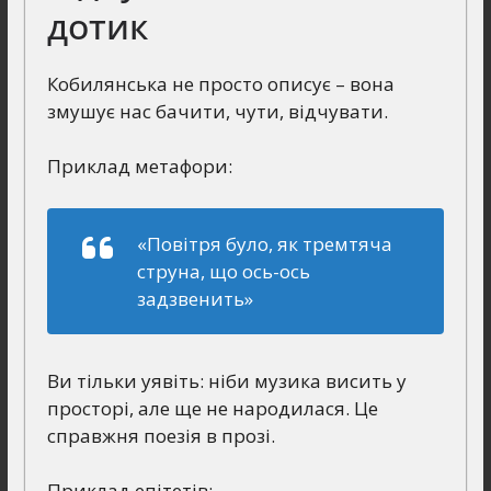
дотик
Кобилянська не просто описує – вона
змушує нас бачити, чути, відчувати.
Приклад метафори:
«Повітря було, як тремтяча
струна, що ось-ось
задзвенить»
Ви тільки уявіть: ніби музика висить у
просторі, але ще не народилася. Це
справжня поезія в прозі.
Приклад епітетів: